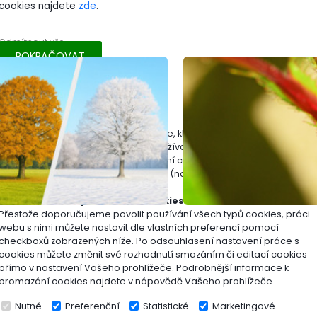
í...
příchodem letního slunov
cookies najdete
zde
.
Odmítnout vše
POKRAČOVAT
Zavřít
Co jsou cookies?
Cookies jsou krátké textové informace, které jsou uloženy ve Vašem
prohlížeči. Tyto informace běžně používají všechny webové stránky a
jejich procházením dochází k ukládání cookies. Pomocí partnerských
skriptů, které mohou stránky používat (například Google analytics
Jak lze nastavit práci webu s cookies?
Přestože doporučujeme povolit používání všech typů cookies, práci
webu s nimi můžete nastavit dle vlastních preferencí pomocí
ebám trávníku v každé
Jak si na zahradě p
checkboxů zobrazených níže. Po odsouhlasení nastavení práce s
rostlin?
cookies můžete změnit své rozhodnutí smazáním či editací cookies
přímo v nastavení Vašeho prohlížeče. Podrobnější informace k
promazání cookies najdete v nápovědě Vašeho prohlížeče.
02.06.2026
Nutné
Preferenční
Statistické
Marketingové
, příroda se během roku
Květen je měsícem, kdy