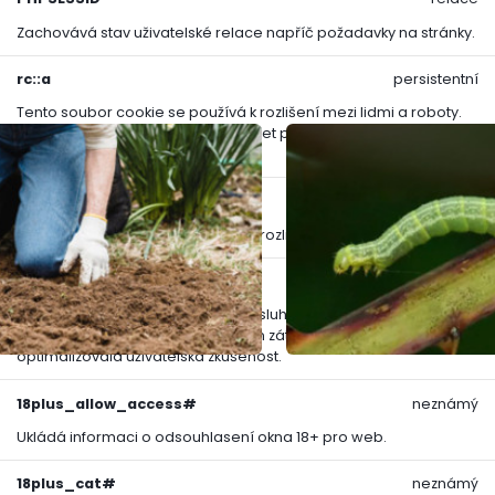
funkční způsob, jak mít
Trávník je chloubou kaž
Zachovává stav uživatelské relace napříč požadavky na stránky.
cí. Nicméně...
podcenit jeho důležitost.
rc::a
persistentní
Tento soubor cookie se používá k rozlišení mezi lidmi a roboty.
To je výhodné pro web, aby vytvářet platné zprávy o používání
jejich webových stránek.
rc::c
relace
Tento soubor cookie se používá k rozlišení mezi lidmi a roboty.
AWSALBCORS
6 dnů
Registruje, který server-cluster obsluhuje návštěvníka. To se
používá v kontextu s vyrovnáváním zátěže, aby se
optimalizovala uživatelská zkušenost.
Udeřte na škůdce a 
18plus_allow_access#
neznámý
Ukládá informaci o odsouhlasení okna 18+ pro web.
23.02.2026
18plus_cat#
neznámý