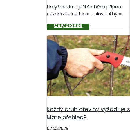
I když se zima ještě občas připomen
nezadržitelně hlásí o slovo. Aby vaše
Každý druh dřeviny vyžaduje s
Máte přehled?
02.02.2026