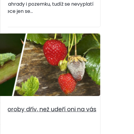
dé zahrady i pozemku, tudíž se nevyplatí
 Přece jen se...
choroby dřív, než udeří oni na vás