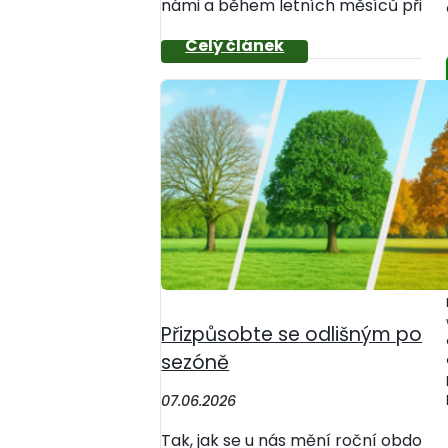
námi a během letních měsíců přicház
Přizpůsobte se odlišným potř
sezóně
07.06.2026
Tak, jak se u nás mění roční období