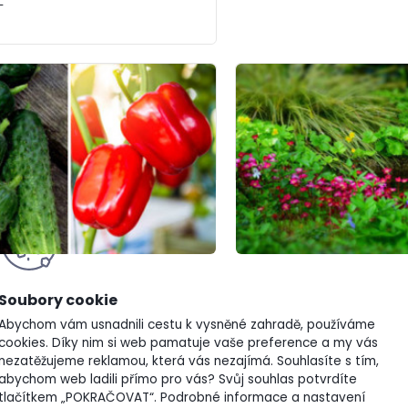
 papriky, okurky a
Červen na zahradě 
Abychom vám usnadnili cestu k vysněné zahradě, používáme
cookies. Díky nim si web pamatuje vaše preference a my vás
10.06.2026
nezatěžujeme reklamou, která vás nezajímá. Souhlasíte s tím,
abychom web ladili přímo pro vás? Svůj souhlas potvrdíte
o sazenice je již dávno za
V červnu dosahují dny své
tlačítkem „POKRAČOVAT“. Podrobné informace a nastavení