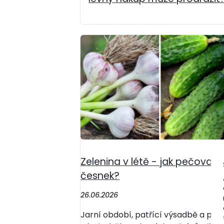
Zelenina v létě - jak pečovat o
česnek?
26.06.2026
Jarní období, patřící výsadbě a péči 