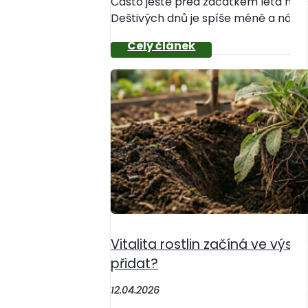
Často ještě před začátkem léta nám
Deštivých dnů je spíše méně a nám n
Vitalita rostlin začíná ve výs
přidat?
12.04.2026