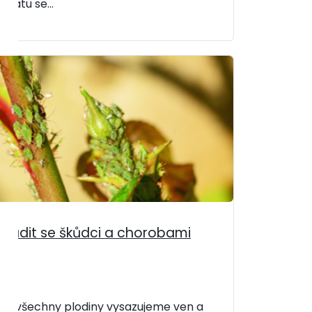
ratu se...
oradit se škůdci a chorobami
 už všechny plodiny vysazujeme ven a