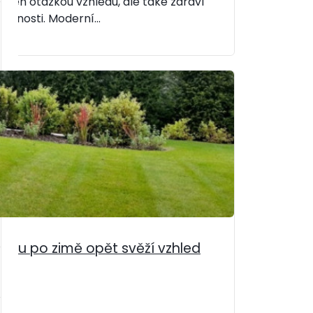
ní jen otázkou vzhledu, ale také zdraví
elnosti. Moderní...
íku po zimě opět svěží vzhled