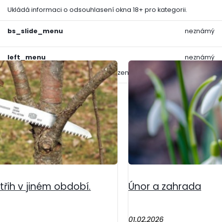
Ukládá informaci o odsouhlasení okna 18+ pro kategorii.
e mrazíkem, jaro už se
Zima pomalu ustupuje, t
 zahrada...
životu. Spolu s prvními v
bs_slide_menu
neznámý
left_menu
neznámý
Ukládá informaci o způsobu zobrazení levého menu.
Uložit nastavení
třih v jiném období.
Únor a zahrada
01.02.2026