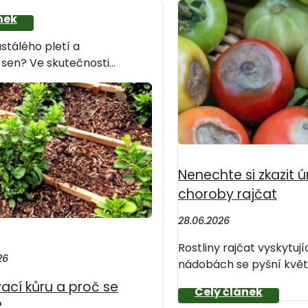
stálého pletí a
sen? Ve skutečnosti...
Nenechte si zkazit úr
choroby rajčat
28.06.2026
Rostliny rajčat vyskytují
26
nádobách se pyšní květy 
ací kůru a proč se
?