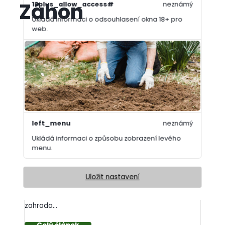
Záhon
18plus_allow_access#
neznámý
Ukládá informaci o odsouhlasení okna 18+ pro
web.
18plus_cat#
neznámý
Ukládá informaci o odsouhlasení okna 18+ pro
kategorii.
bs_slide_menu
neznámý
left_menu
neznámý
Jak připravit záhony na jaro?
Ukládá informaci o způsobu zobrazení levého
menu.
01.03.2026
Uložit nastavení
I když se zima ještě občas připomene mrazíkem,
jaro už se nezadržitelně hlásí o slovo. Aby vaše
zahrada...