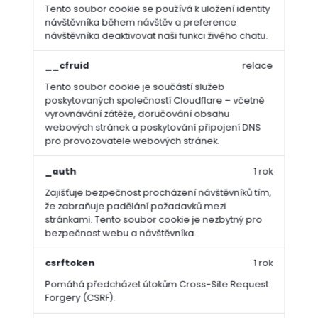
Tento soubor cookie se používá k uložení identity
návštěvníka během návštěv a preference
návštěvníka deaktivovat naši funkci živého chatu.
__cfruid
relace
Tento soubor cookie je součástí služeb
poskytovaných společností Cloudflare – včetně
vyrovnávání zátěže, doručování obsahu
webových stránek a poskytování připojení DNS
ZAHRADNÍ NÁŘADÍ A NÁČINÍ
pro provozovatele webových stránek.
PĚSTOVÁNÍ A VÝSADBA
_auth
1 rok
EKOLOGICKÉ PĚSTOVÁNÍ
TEXTILIE
Zajišťuje bezpečnost procházení návštěvníků tím,
že zabraňuje padělání požadavků mezi
PRO DŮM A ZAHRADU
stránkami. Tento soubor cookie je nezbytný pro
OKRASNÉ KAMENY
bezpečnost webu a návštěvníka.
ZELENÉ STŘECHY
TRÁVNÍKOVÉ KOBERCE
csrftoken
1 rok
ZVÝHODNĚNÉ BALÍČKY
Pomáhá předcházet útokům Cross-Site Request
VÝHODNÉ PALETY
Forgery (CSRF).
DÁRKY PRO ZAHRÁDKÁŘE