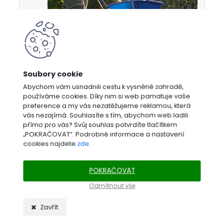
Abychom vám usnadnili cestu k vysněné zahradě,
používáme cookies. Díky nim si web pamatuje vaše
preference a my vás nezatěžujeme reklamou, která
HNOJIVA, PODPORA RŮSTU
vás nezajímá. Souhlasíte s tím, abychom web ladili
přímo pro vás? Svůj souhlas potvrdíte tlačítkem
„POKRAČOVAT“. Podrobné informace a nastavení
cookies najdete
zde
.
POKRAČOVAT
Odmítnout vše
Zavřít