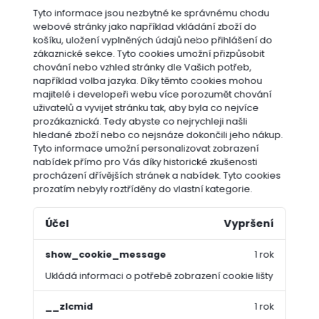
Tyto informace jsou nezbytné ke správnému chodu
webové stránky jako například vkládání zboží do
košíku, uložení vyplněných údajů nebo přihlášení do
zákaznické sekce.
Tyto cookies umožní přizpůsobit
chování nebo vzhled stránky dle Vašich potřeb,
například volba jazyka.
Díky těmto cookies mohou
majitelé i developeři webu více porozumět chování
uživatelů a vyvijet stránku tak, aby byla co nejvíce
prozákaznická. Tedy abyste co nejrychleji našli
hledané zboží nebo co nejsnáze dokončili jeho nákup.
Tyto informace umožní personalizovat zobrazení
nabídek přímo pro Vás díky historické zkušenosti
procházení dřívějších stránek a nabídek.
Tyto cookies
prozatím nebyly roztříděny do vlastní kategorie.
Účel
Vypršení
OSIVA A SEMÍNKA
show_cookie_message
1 rok
Ukládá informaci o potřebě zobrazení cookie lišty
__zlcmid
1 rok