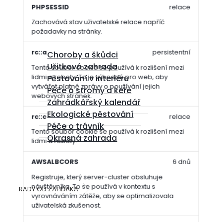
PHPSESSID
relace
Zachovává stav uživatelské relace napříč
požadavky na stránky.
rc::a
persistentní
Choroby a škůdci
Užitková zahrada
Tento soubor cookie se používá k rozlišení mezi
lidmi a roboty. To je výhodné pro web, aby
Pěstování v interiéru
vytvářet platné zprávy o používání jejich
Péče o stromy a keře
webových stránek.
Zahrádkářský kalendář
Ekologické pěstování
rc::c
relace
Péče o trávník
Tento soubor cookie se používá k rozlišení mezi
Okrasná zahrada
lidmi a roboty.
AWSALBCORS
6 dnů
Registruje, který server-cluster obsluhuje
návštěvníka. To se používá v kontextu s
RADY OD ZAFIĎÁKA
Záhon
vyrovnáváním zátěže, aby se optimalizovala
uživatelská zkušenost.