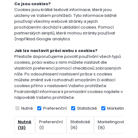
Co jsou cookies?
Cookies jsou krátké textové informace, které jsou
uloženy ve Vašem prohlížeči. Tyto informace běžně
používají všechny webové stránky a jejich
procházením dochází k ukládání cookies. Pomocí
OCHRANA ROSTLIN
partnerských skriptů, které mohou stránky používat
(například Google analytics
Jak lze nastavit práci webu s cookies?
Přestože doporučujeme povolit používání všech typů
cookies, práci webu s nimi můžete nastavit dle
vlastních preferencí pomocí checkboxů zobrazených
níže. Po odsouhlasení nastavení práce s cookies
můžete změnit své rozhodnutí smazáním či editací
cookies přímo v nastavení Vašeho prohlížeče.
Podrobnější informace k promazání cookies najdete v
nápovědě Vašeho prohlížeče.
Nutné
Preferenční
Statistické
Marketingové
Nutné
Preferenční
Statistické
Marketingové
Ne
(13)
(1)
(15)
(15)
(7
SUBSTRÁTY A MULČOVÁNÍ