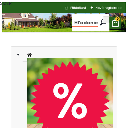
SIZER
Přihlášení
Nová registrace
0
Hľadanie