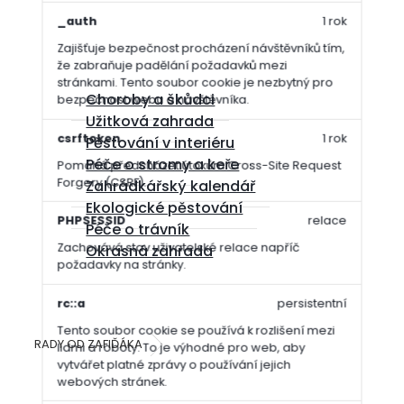
_auth
1 rok
Zajišťuje bezpečnost procházení návštěvníků tím,
že zabraňuje padělání požadavků mezi
stránkami. Tento soubor cookie je nezbytný pro
Choroby a škůdci
bezpečnost webu a návštěvníka.
Užitková zahrada
csrftoken
1 rok
Pěstování v interiéru
Péče o stromy a keře
Pomáhá předcházet útokům Cross-Site Request
Forgery (CSRF).
Zahrádkářský kalendář
Ekologické pěstování
PHPSESSID
relace
Péče o trávník
Zachovává stav uživatelské relace napříč
Okrasná zahrada
požadavky na stránky.
rc::a
persistentní
Tento soubor cookie se používá k rozlišení mezi
RADY OD ZAFIĎÁKA
Prevence proti plísním
lidmi a roboty. To je výhodné pro web, aby
vytvářet platné zprávy o používání jejich
webových stránek.