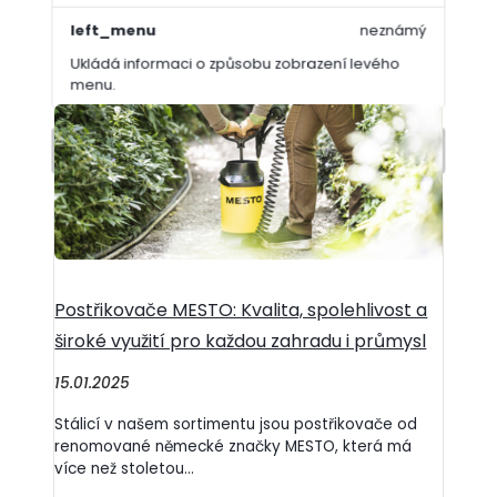
vysazujeme ven a těšíme se na první úrodu.
Nicméně je to také...
left_menu
neznámý
Ukládá informaci o způsobu zobrazení levého
menu.
Uložit nastavení
Postřikovače MESTO: Kvalita, spolehlivost a
široké využití pro každou zahradu i průmysl
15.01.2025
Stálicí v našem sortimentu jsou postřikovače od
renomované německé značky MESTO, která má
více než stoletou...