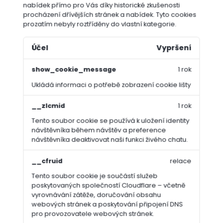
nabídek přímo pro Vás díky historické zkušenosti
procházení dřívějších stránek a nabídek.
Tyto cookies
prozatím nebyly roztříděny do vlastní kategorie.
Účel
Vypršení
show_cookie_message
1 rok
Ukládá informaci o potřebě zobrazení cookie lišty
ZAHRADNÍ NÁŘADÍ A NÁČINÍ
__zlcmid
1 rok
PĚSTOVÁNÍ A VÝSADBA
Tento soubor cookie se používá k uložení identity
EKOLOGICKÉ PĚSTOVÁNÍ
návštěvníka během návštěv a preference
TEXTILIE
návštěvníka deaktivovat naši funkci živého chatu.
PRO DŮM A ZAHRADU
OKRASNÉ KAMENY
__cfruid
relace
ZELENÉ STŘECHY
Tento soubor cookie je součástí služeb
TRÁVNÍKOVÉ KOBERCE
poskytovaných společností Cloudflare – včetně
ZVÝHODNĚNÉ BALÍČKY
vyrovnávání zátěže, doručování obsahu
webových stránek a poskytování připojení DNS
VÝHODNÉ PALETY
pro provozovatele webových stránek.
DÁRKY PRO ZAHRÁDKÁŘE