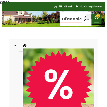
SIZER
Přihlášení
Nová registrace
0
Hľadanie