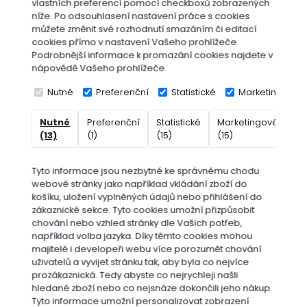
vlastních preferencí pomocí checkboxů zobrazených
níže. Po odsouhlasení nastavení práce s cookies
můžete změnit své rozhodnutí smazáním či editací
cookies přímo v nastavení Vašeho prohlížeče.
Podrobnější informace k promazání cookies najdete v
nápovědě Vašeho prohlížeče.
Nutné
Preferenční
Statistické
Marketingové
Nutné
Preferenční
Statistické
Marketingové
Ne
(13)
(1)
(15)
(15)
(7
Tyto informace jsou nezbytné ke správnému chodu
webové stránky jako například vkládání zboží do
košíku, uložení vyplněných údajů nebo přihlášení do
zákaznické sekce.
Tyto cookies umožní přizpůsobit
OSIVA A SEMÍNKA
chování nebo vzhled stránky dle Vašich potřeb,
například volba jazyka.
Díky těmto cookies mohou
majitelé i developeři webu více porozumět chování
uživatelů a vyvijet stránku tak, aby byla co nejvíce
prozákaznická. Tedy abyste co nejrychleji našli
hledané zboží nebo co nejsnáze dokončili jeho nákup.
Tyto informace umožní personalizovat zobrazení