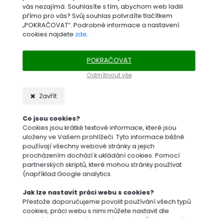
vás nezajímá. Souhlasíte s tím, abychom web ladili
přímo pro vás? Svůj souhlas potvrdíte tlačítkem
„POKRAČOVAT“. Podrobné informace a nastavení
cookies najdete
zde
.
OCHRANA ROSTLIN
POKRAČOVAT
Odmítnout vše
Zavřít
Co jsou cookies?
Cookies jsou krátké textové informace, které jsou
uloženy ve Vašem prohlížeči. Tyto informace běžně
používají všechny webové stránky a jejich
procházením dochází k ukládání cookies. Pomocí
partnerských skriptů, které mohou stránky používat
(například Google analytics
Jak lze nastavit práci webu s cookies?
Přestože doporučujeme povolit používání všech typů
SUBSTRÁTY A MULČOVÁNÍ
cookies, práci webu s nimi můžete nastavit dle