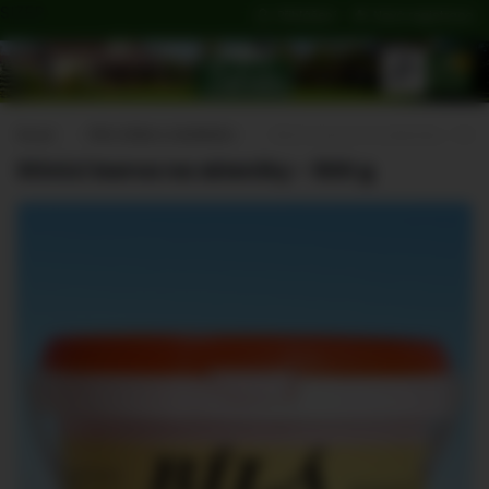
SIZER
Přihlášení
Nová registrace
0
Úvod
PRO DŮM A ZAHRADU
Stínící barva na skleníky - 500 
Stínící barva na skleníky - 500 g