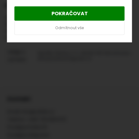
Kompletní specifikace
POKRAČOVAT
Stínící barva na skleníky slouží ke zmírnění proniknutí
slunečních paprsků do skleníků. Nanáší se ručně štětcem
Odmítnout vše
nebo zádovou stříkačkou. Před použitím si vždy přečtěte
údaje na obalu a připojené informace o přípravku.
Údaje o
AgroBio Opava, s.r.o., Mostní 41/1, Skrochovice,
eshop(zavinac)agrobio.cz
výrobci:
Kontakt
Email:
info@zafido.cz
Telefon:
+420 723 629 675
Prodejna Praha 10
Prodejna Siřejovice