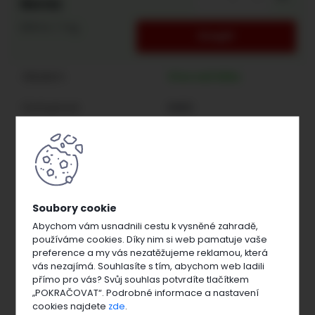
164 Kč
328 Kč / 1 kg
Skladem:
Více než 20ks
Dostupnost:
IHNED
Číslo produktu:
011054
Výrobce:
AgroBio
Hmotnost:
0,5 kg
Abychom vám usnadnili cestu k vysněné zahradě,
EAN kód:
8594008850528
používáme cookies. Díky nim si web pamatuje vaše
preference a my vás nezatěžujeme reklamou, která
136 Kč
vás nezajímá. Souhlasíte s tím, abychom web ladili
přímo pro vás? Svůj souhlas potvrdíte tlačítkem
„POKRAČOVAT“. Podrobné informace a nastavení
cookies najdete
zde
.