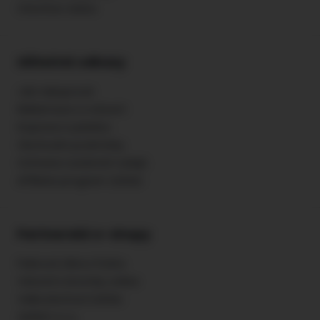
Otevírací doba
Užitečné odkazy
Jak nakupovat
Reklamace a vrácení
Doprava a platba
Obchodní podmínky
Ochrana osobních údajů
Affiliate program Zafido
Partnerské e-shopy
Palivové dřevo Praha
Vánoční stromky online
Velkoobchod Zafido
ZAFIDO s.r.o.