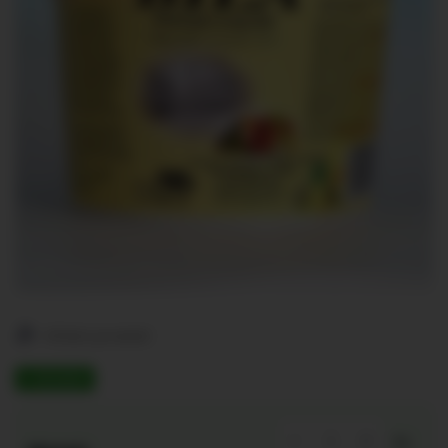
skladem
-
+
ks