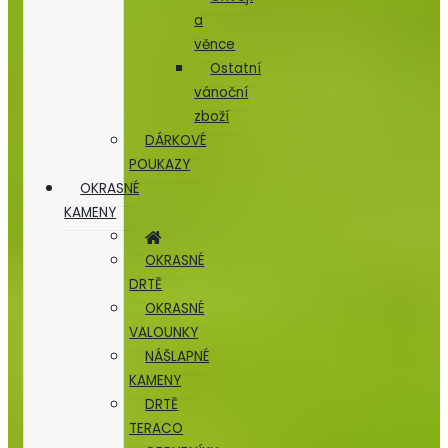
a
věnce
Ostatní
vánoční
zboží
DÁRKOVÉ
POUKAZY
OKRASNÉ
KAMENY
OKRASNÉ
DRTĚ
OKRASNÉ
VALOUNKY
NÁŠLAPNÉ
KAMENY
DRTĚ
TERACO