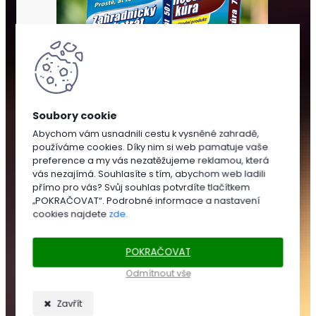
Abychom vám usnadnili cestu k vysněné zahradě,
používáme cookies. Díky nim si web pamatuje vaše
SUBSTRÁTY
preference a my vás nezatěžujeme reklamou, která
A
vás nezajímá. Souhlasíte s tím, abychom web ladili
MULČOVÁNÍ
přímo pro vás? Svůj souhlas potvrdíte tlačítkem
„POKRAČOVAT“. Podrobné informace a nastavení
cookies najdete
zde
.
SUBSTRÁTY
POKRAČOVAT
Zahradnické
substráty
Odmítnout vše
Trávníkové
substráty
Zavřít