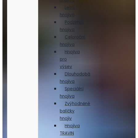
hnojiva
Letní
hnojiva
Podzimní
hnojiva
Celoroční
hnojiva
Hnojiva
pro
výsev
Dlouhodobá
hnojiva
Speciální
hnojiva
Zvýhodněné
balíčky
hnojiv
Hnojiva
TRAVIN