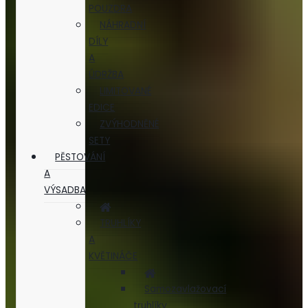
POUZDRA
NÁHRADNÍ
DÍLY
A
ÚDRŽBA
LIMITOVANÉ
EDICE
ZVÝHODNĚNÉ
SETY
PĚSTOVÁNÍ
A
VÝSADBA
TRUHLÍKY
A
KVĚTINÁČE
Samozavlažovací
truhlíky