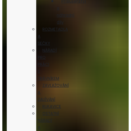
Příslušenství
a
náhradní
díly
ROZMETADLA
A
SEČKY
NÁŘADÍ
PRO
PRÁCI
S
TRÁVNÍKEM
ZAVLAŽOVÁNÍ
A
ZALÉVÁNÍ
RUKAVICE
OSTATNÍ
NÁŘADÍ
A