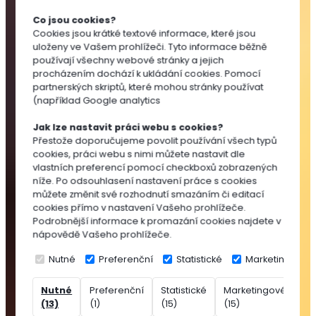
Substráty
Co jsou cookies?
pro
Cookies jsou krátké textové informace, které jsou
výsev
uloženy ve Vašem prohlížeči. Tyto informace běžně
a
používají všechny webové stránky a jejich
množení
procházením dochází k ukládání cookies. Pomocí
partnerských skriptů, které mohou stránky používat
Substráty
(například Google analytics
pro
pokojovky
Jak lze nastavit práci webu s cookies?
Substráty
Přestože doporučujeme povolit používání všech typů
cookies, práci webu s nimi můžete nastavit dle
pro
vlastních preferencí pomocí checkboxů zobrazených
balkónovky
níže. Po odsouhlasení nastavení práce s cookies
Substráty
můžete změnit své rozhodnutí smazáním či editací
pro
cookies přímo v nastavení Vašeho prohlížeče.
Podrobnější informace k promazání cookies najdete v
okrasné
nápovědě Vašeho prohlížeče.
dřeviny
Speciální
Nutné
Preferenční
Statistické
Marketingové
substráty
Nutné
Preferenční
Statistické
Marketingové
Ne
Rašelina
(13)
(1)
(15)
(15)
(7
Přísady