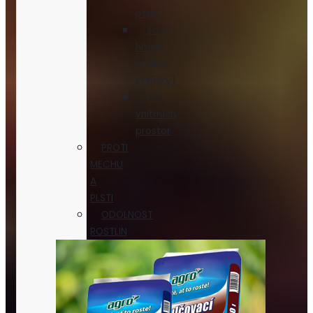
ptáci
Savý
hmyz
(mšice,
svilušky)
Do
vnitřních
prostor
PROTI
MECHU
A
PLSTI
ODOLNOST
ROSTLIN