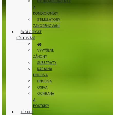
HYDROABSORBENTY
A
KONDICIONÉRY
STIMULÁTORY
ZAKOŘEŇOVÁNÍ
EKOLOGICKÉ
PĚSTOVÁNÍ
VYVÝŠENÉ
ZÁHONY
SUBSTRÁTY
KAPALNÁ
HNOJIVA
HNOJIVA
OSIVA
OCHRANA
A
POSTŘIKY
TEXTILIE