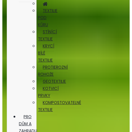
TEXTILIE
POD
KŮRU
STÍNÍCÍ
TEXTILIE
KRYCÍ
BÍLÉ
TEXTILIE
PROTIEROZNÍ
ROHOŽE
GEOTEXTILIE
KOTVICÍ
PRVKY
KOMPOSTOVATELNÉ
TEXTILIE
PRO
DŮM A
ZAHRADU