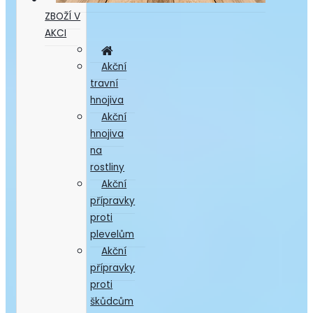
ZBOŽÍ V
AKCI
Akční
travní
hnojiva
Akční
hnojiva
na
rostliny
Akční
přípravky
proti
plevelům
Akční
přípravky
proti
škůdcům