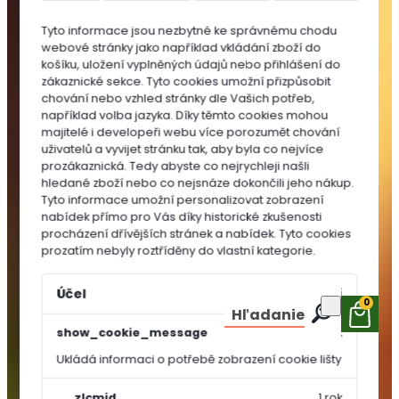
do
Tyto informace jsou nezbytné ke správnému chodu
substrátů
webové stránky jako například vkládání zboží do
MULČOVACÍ
košíku, uložení vyplněných údajů nebo přihlášení do
KŮRA
zákaznické sekce.
Tyto cookies umožní přizpůsobit
chování nebo vzhled stránky dle Vašich potřeb,
například volba jazyka.
Díky těmto cookies mohou
majitelé i developeři webu více porozumět chování
uživatelů a vyvijet stránku tak, aby byla co nejvíce
prozákaznická. Tedy abyste co nejrychleji našli
hledané zboží nebo co nejsnáze dokončili jeho nákup.
Tyto informace umožní personalizovat zobrazení
nabídek přímo pro Vás díky historické zkušenosti
procházení dřívějších stránek a nabídek.
Tyto cookies
prozatím nebyly roztříděny do vlastní kategorie.
Účel
Vypršení
0
Hľadanie
show_cookie_message
1 rok
Ukládá informaci o potřebě zobrazení cookie lišty
OSIVA A
SEMÍNKA
__zlcmid
1 rok