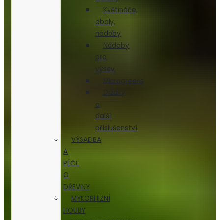
Květináče,
obaly,
nádoby
Nádoby
pro
výsev
Microgreens
Držáky
a
další
příslušenství
VÝSADBA
A
PÉČE
O
DŘEVINY
MYKORHIZNÍ
HOUBY