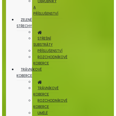
OBRUBNÍKY
A
PŘÍSLUŠENSTVÍ
ZELENÉ
STŘECHY
STŘEŠNÍ
SUBSTRÁTY
PŘÍSLUŠENSTVÍ
ROZCHODNÍKOVÉ
KOBERCE
TRÁVNÍKOVÉ
KOBERCE
TRÁVNÍKOVÉ
KOBERCE
ROZCHODNÍKOVÉ
KOBERCE
UMĚLÉ