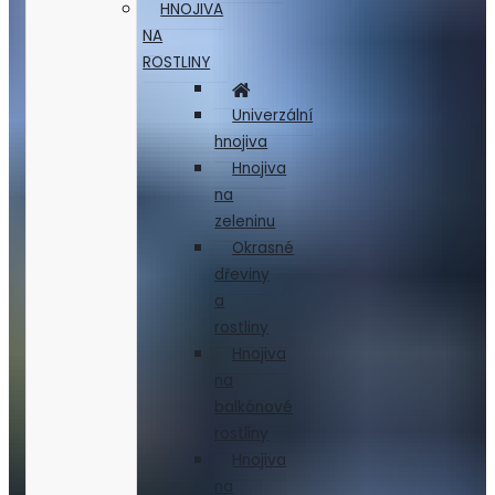
HNOJIVA
NA
ROSTLINY
Univerzální
hnojiva
Hnojiva
na
zeleninu
Okrasné
dřeviny
a
rostliny
Hnojiva
na
balkónové
rostliny
Hnojiva
na