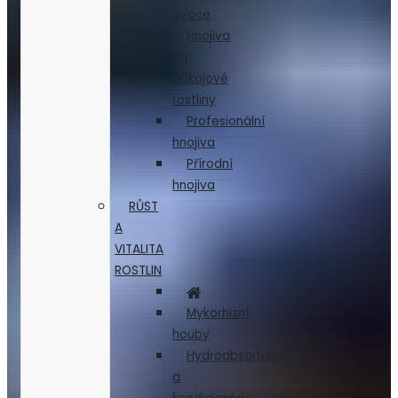
ovoce
Hnojiva
na
pokojové
rostliny
Profesionální
hnojiva
Přírodní
hnojiva
RŮST
A
VITALITA
ROSTLIN
Mykorhizní
houby
Hydroabsorbenty
a