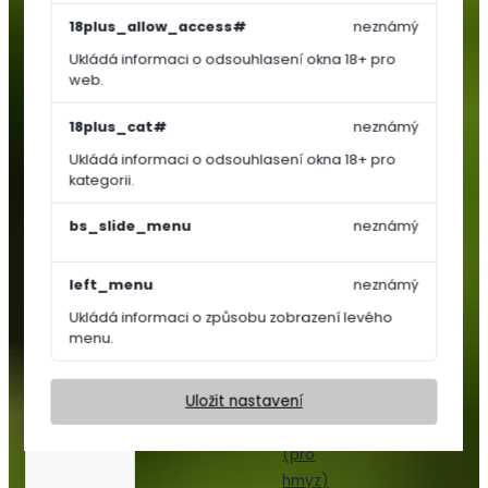
Košťálová
18plus_allow_access#
neznámý
zelenina
Ukládá informaci o odsouhlasení okna 18+ pro
Jahodníky
web.
Bylinky
a
18plus_cat#
neznámý
koření
Ukládá informaci o odsouhlasení okna 18+ pro
Květiny
kategorii.
a
trávy
bs_slide_menu
neznámý
Trvalky
left_menu
neznámý
Letničky,
Ukládá informaci o způsobu zobrazení levého
Dvouletky
menu.
Květinový
koberec
Uložit nastavení
Nektar
párty
(pro
hmyz)