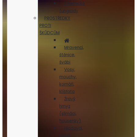
Chemické
fungicidy
PROSTŘEDKY
PROTI
ŠKŮDCŮM
Mravenci,
štěnice,
švábi
Vosy,
mouchy,
komáři,
klíšťata
Žravý
hmyz
(slimáci,
housenky)
Hlodavci,
savci,