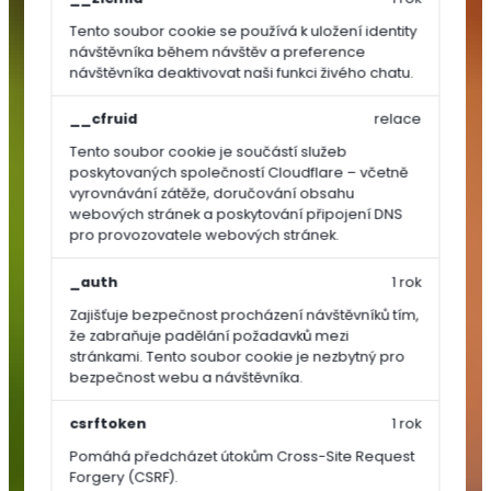
Tento soubor cookie se používá k uložení identity
TRAVNÍ
návštěvníka během návštěv a preference
OSIVA
návštěvníka deaktivovat naši funkci živého chatu.
__cfruid
relace
Dosev
a
Tento soubor cookie je součástí služeb
poskytovaných společností Cloudflare – včetně
regenerace
vyrovnávání zátěže, doručování obsahu
Univerzální
webových stránek a poskytování připojení DNS
a
pro provozovatele webových stránek.
parkové
směsi
_auth
1 rok
Sportovní
Zajišťuje bezpečnost procházení návštěvníků tím,
směsi
že zabraňuje padělání požadavků mezi
stránkami. Tento soubor cookie je nezbytný pro
Speciální
bezpečnost webu a návštěvníka.
směsi
Luční
csrftoken
1 rok
směsi
Pomáhá předcházet útokům Cross-Site Request
SEMÍNKA
Forgery (CSRF).