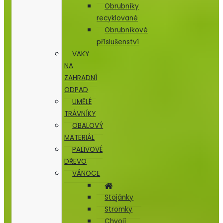
Obrubníky
recyklované
Obrubníkové
příslušenství
VAKY
NA
ZAHRADNÍ
ODPAD
UMĚLÉ
TRÁVNÍKY
OBALOVÝ
MATERIÁL
PALIVOVÉ
DŘEVO
VÁNOCE
Stojánky
Stromky
Chvojí