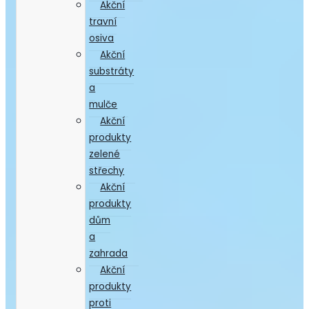
Akční
travní
osiva
Akční
substráty
a
mulče
Akční
produkty
zelené
střechy
Akční
produkty
dům
a
zahrada
Akční
produkty
proti