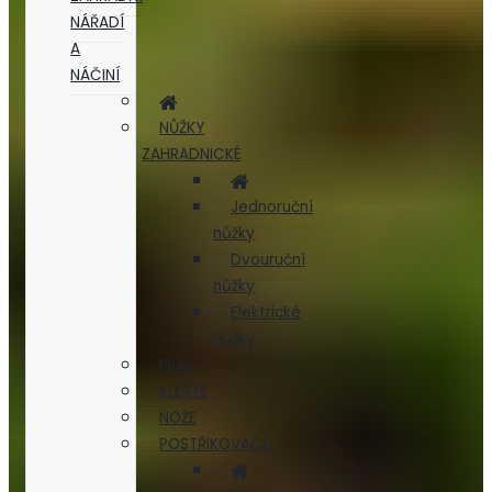
NÁŘADÍ
A
NÁČINÍ
NŮŽKY
ZAHRADNICKÉ
Jednoruční
nůžky
Dvouruční
nůžky
Elektrické
nůžky
PILKY
KLEŠTĚ
NOŽE
POSTŘIKOVAČE