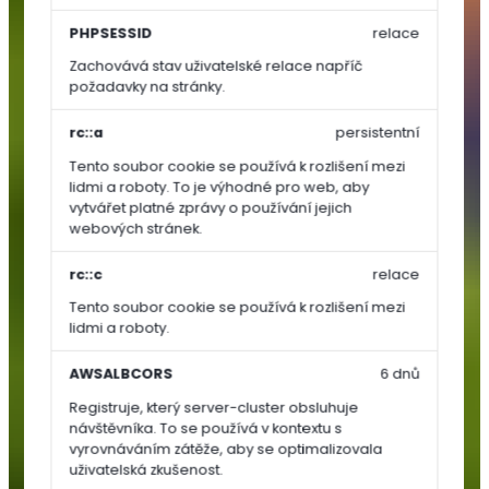
Zelenina
PHPSESSID
relace
Zachovává stav uživatelské relace napříč
Rajčata
požadavky na stránky.
Papriky
Okurky,
rc::a
persistentní
dýně,
Tento soubor cookie se používá k rozlišení mezi
cukety
lidmi a roboty. To je výhodné pro web, aby
vytvářet platné zprávy o používání jejich
Ostatní
webových stránek.
zelenina
Kořenová
rc::c
relace
zelenina
Tento soubor cookie se používá k rozlišení mezi
Cibulová
lidmi a roboty.
zelenina
Lusková
AWSALBCORS
6 dnů
zelenina
Registruje, který server-cluster obsluhuje
(luštěniny)
návštěvníka. To se používá v kontextu s
Listová
vyrovnáváním zátěže, aby se optimalizovala
uživatelská zkušenost.
zelenina