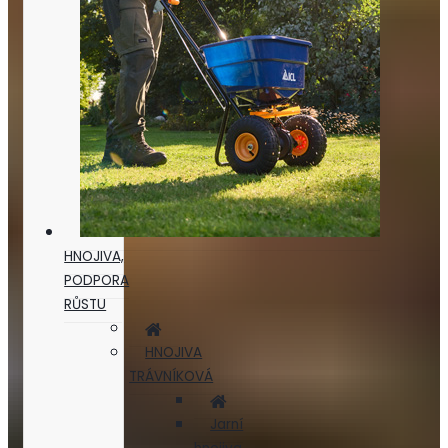
HNOJIVA,
PODPORA
RŮSTU
HNOJIVA
TRÁVNÍKOVÁ
Jarní