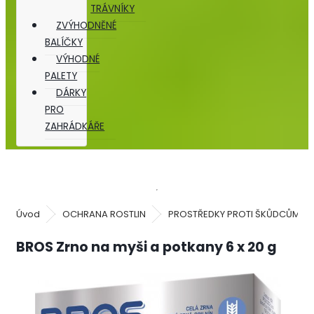
TRÁVNÍKY
ZVÝHODNĚNÉ
BALÍČKY
VÝHODNÉ
PALETY
DÁRKY
PRO
ZAHRÁDKÁŘE
Úvod
OCHRANA ROSTLIN
PROSTŘEDKY PROTI ŠKŮDCŮM
BROS Zrno na myši a potkany 6 x 20 g