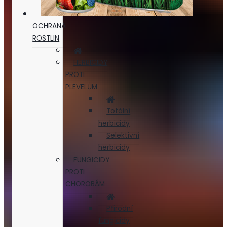
OCHRANA
ROSTLIN
HERBICIDY
PROTI
PLEVELŮM
Totální
herbicidy
Selektivní
herbicidy
FUNGICIDY
PROTI
CHOROBÁM
Přírodní
fungicidy