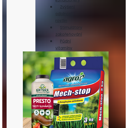
kondicionéry
Zvýšení
odolnosti
rostlin
Stimulátory
zakořeňování
Půdní
vitamíny