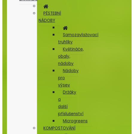
PĚSTEBNÍ
NÁDOBY
Samozavlažovací
truhlíky
Květináče,
obaly,
nádoby
Nádoby
pro
výsev
Držáky
a
další
příslušenství
Microgreens
KOMPOSTOVÁNÍ