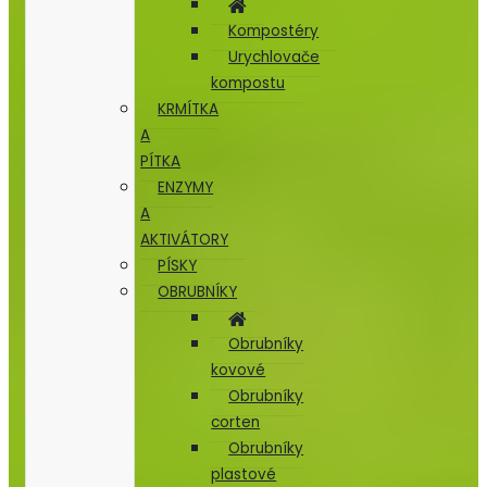
Kompostéry
Urychlovače
kompostu
KRMÍTKA
A
PÍTKA
ENZYMY
A
AKTIVÁTORY
PÍSKY
OBRUBNÍKY
Obrubníky
kovové
Obrubníky
corten
Obrubníky
plastové