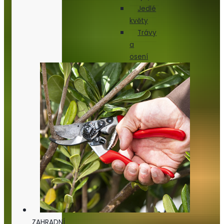
Jedlé
květy
Trávy
a
osení
ZAHRADNÍ