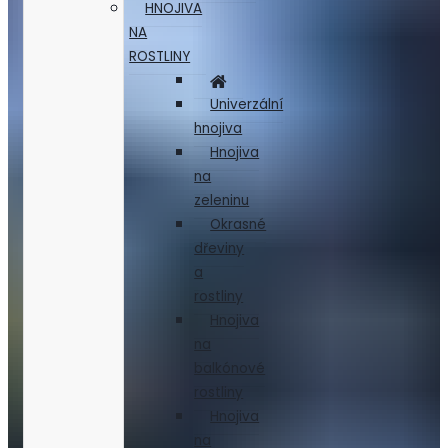
HNOJIVA
NA
ROSTLINY
Univerzální
hnojiva
Hnojiva
na
zeleninu
Okrasné
dřeviny
a
rostliny
Hnojiva
na
balkónové
rostliny
Hnojiva
na