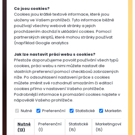
Substráty
Co jsou cookies?
pro
Cookies jsou krátké textové informace, které jsou
výsev
uloženy ve Vašem prohlížeči. Tyto informace běžně
a
používají všechny webové stránky a jejich
množení
procházením dochází k ukládání cookies. Pomocí
partnerských skriptů, které mohou stránky používat
Substráty
(například Google analytics
pro
pokojovky
Jak lze nastavit práci webu s cookies?
Substráty
Přestože doporučujeme povolit používání všech typů
cookies, práci webu s nimi můžete nastavit dle
pro
vlastních preferencí pomocí checkboxů zobrazených
balkónovky
níže. Po odsouhlasení nastavení práce s cookies
Substráty
můžete změnit své rozhodnutí smazáním či editací
pro
cookies přímo v nastavení Vašeho prohlížeče.
Podrobnější informace k promazání cookies najdete v
okrasné
nápovědě Vašeho prohlížeče.
dřeviny
Speciální
Nutné
Preferenční
Statistické
Marketingové
substráty
Nutné
Preferenční
Statistické
Marketingové
Ne
Rašelina
(13)
(1)
(15)
(15)
(7
Přísady