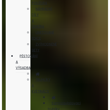
POUZDRA
NÁHRADNÍ
DÍLY
A
ÚDRŽBA
LIMITOVANÉ
EDICE
ZVÝHODNĚNÉ
SETY
PĚSTOVÁNÍ
A
VÝSADBA
TRUHLÍKY
A
KVĚTINÁČE
Samozavlažovací
truhlíky