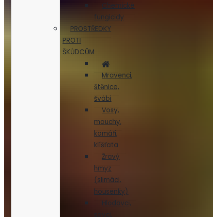
Chemické
fungicidy
PROSTŘEDKY
PROTI
ŠKŮDCŮM
Mravenci,
štěnice,
švábi
Vosy,
mouchy,
komáři,
klíšťata
Žravý
hmyz
(slimáci,
housenky)
Hlodavci,
savci,