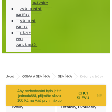
TRÁVNÍKY
ZVÝHODNĚNÉ
BALÍČKY
VÝHODNÉ
PALETY
DÁRKY
PRO
ZAHRÁDKÁŘE
Úvod
OSIVA A SEMÍNKA
SEMÍNKA
Květiny a trávy
Aby rozhodování bylo ještě
OSIVA A SEMÍNKA / Květiny a trávy
CHCI
jednodušší, přijměte slevu
NE
SLEVU
100 Kč na Váš první nákup
Trvalky
Letničky, Dvouletky