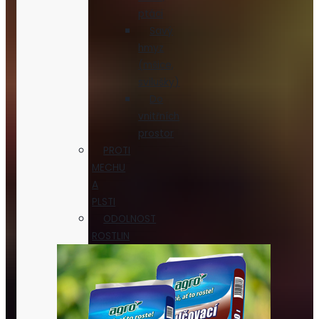
ptáci
Savý
hmyz
(mšice,
svilušky)
Do
vnitřních
prostor
PROTI
MECHU
A
PLSTI
ODOLNOST
ROSTLIN