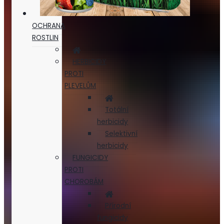
OCHRANA
ROSTLIN
HERBICIDY
PROTI
PLEVELŮM
Totální
herbicidy
Selektivní
herbicidy
FUNGICIDY
PROTI
CHOROBÁM
Přírodní
fungicidy