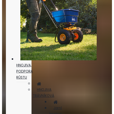
HNOJIVA,
PODPORA
RŮSTU
HNOJIVA
TRÁVNÍKOVÁ
Jarní