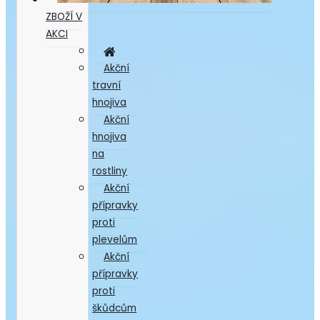
ZBOŽÍ V
AKCI
Akční
travní
hnojiva
Akční
hnojiva
na
rostliny
Akční
přípravky
proti
plevelům
Akční
přípravky
proti
škůdcům