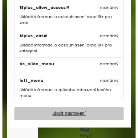
Košťálová
18plus_allow_access#
neznámý
zelenina
Ukládá informaci o odsouhlasení okna 18+ pro
Jahodníky
web.
Bylinky
a
18plus_cat#
neznámý
koření
Ukládá informaci o odsouhlasení okna 18+ pro
Květiny
kategorii.
a
trávy
bs_slide_menu
neznámý
Trvalky
left_menu
neznámý
Letničky,
Ukládá informaci o způsobu zobrazení levého
Dvouletky
menu.
Květinový
koberec
Uložit nastavení
Nektar
párty
(pro
hmyz)