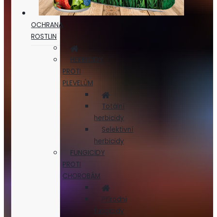
OCHRANA
ROSTLIN
HERBICIDY
PROTI
PLEVELŮM
Totální
herbicidy
Selektivní
herbicidy
FUNGICIDY
PROTI
CHOROBÁM
Přírodní
fungicidy