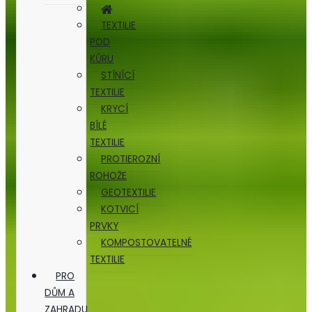
TEXTILIE
POD
KŮRU
STÍNÍCÍ
TEXTILIE
KRYCÍ
BÍLÉ
TEXTILIE
PROTIEROZNÍ
ROHOŽE
GEOTEXTILIE
KOTVICÍ
PRVKY
KOMPOSTOVATELNÉ
TEXTILIE
PRO
DŮM A
ZAHRADU