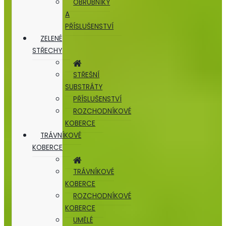
OBRUBNÍKY
A
PŘÍSLUŠENSTVÍ
ZELENÉ
STŘECHY
STŘEŠNÍ
SUBSTRÁTY
PŘÍSLUŠENSTVÍ
ROZCHODNÍKOVÉ
KOBERCE
TRÁVNÍKOVÉ
KOBERCE
TRÁVNÍKOVÉ
KOBERCE
ROZCHODNÍKOVÉ
KOBERCE
UMĚLÉ