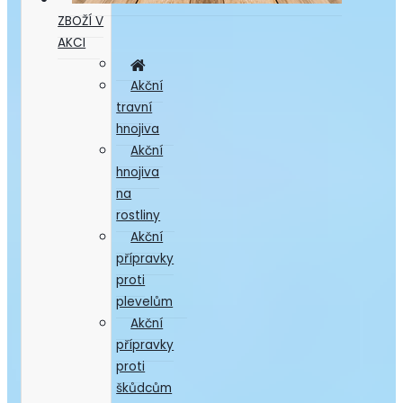
ZBOŽÍ V
AKCI
Akční
travní
hnojiva
Akční
hnojiva
na
rostliny
Akční
přípravky
proti
plevelům
Akční
přípravky
proti
škůdcům