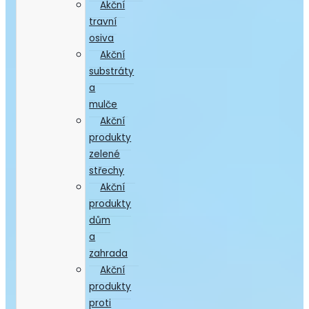
Akční
travní
osiva
Akční
substráty
a
mulče
Akční
produkty
zelené
střechy
Akční
produkty
dům
a
zahrada
Akční
produkty
proti