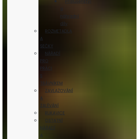
Příslušenství
a
náhradní
díly
ROZMETADLA
A
SEČKY
NÁŘADÍ
PRO
PRÁCI
S
TRÁVNÍKEM
ZAVLAŽOVÁNÍ
A
ZALÉVÁNÍ
RUKAVICE
OSTATNÍ
NÁŘADÍ
A