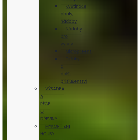
Květináče,
obaly,
nádoby
Nádoby
pro
výsev
Microgreens
Držáky
a
další
příslušenství
VÝSADBA
A
PÉČE
O
DŘEVINY
MYKORHIZNÍ
HOUBY