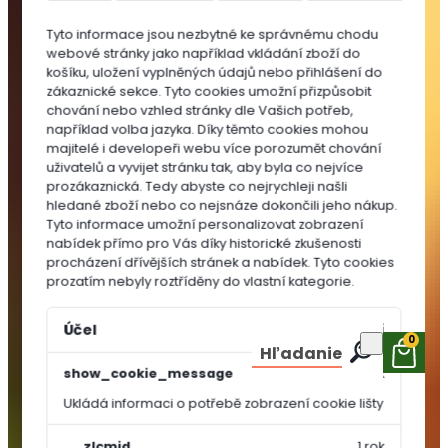
do
Tyto informace jsou nezbytné ke správnému chodu
substrátů
webové stránky jako například vkládání zboží do
MULČOVACÍ
košíku, uložení vyplněných údajů nebo přihlášení do
KŮRA
zákaznické sekce.
Tyto cookies umožní přizpůsobit
chování nebo vzhled stránky dle Vašich potřeb,
například volba jazyka.
Díky těmto cookies mohou
majitelé i developeři webu více porozumět chování
uživatelů a vyvijet stránku tak, aby byla co nejvíce
prozákaznická. Tedy abyste co nejrychleji našli
hledané zboží nebo co nejsnáze dokončili jeho nákup.
Tyto informace umožní personalizovat zobrazení
nabídek přímo pro Vás díky historické zkušenosti
procházení dřívějších stránek a nabídek.
Tyto cookies
prozatím nebyly roztříděny do vlastní kategorie.
Účel
Vypršení
0
Hľadanie
show_cookie_message
1 rok
Ukládá informaci o potřebě zobrazení cookie lišty
OSIVA A
SEMÍNKA
__zlcmid
1 rok