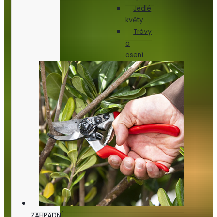
Jedlé
květy
Trávy
a
osení
ZAHRADNÍ