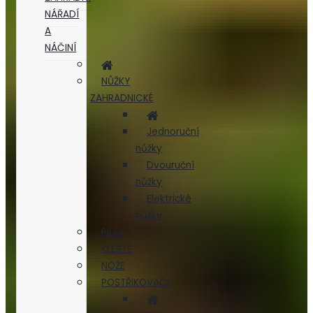
NÁŘADÍ
A
NÁČINÍ
NŮŽKY
ZAHRADNICKÉ
Jednoruční
nůžky
Dvouruční
nůžky
Elektrické
nůžky
PILKY
KLEŠTĚ
NOŽE
POSTŘIKOVAČE