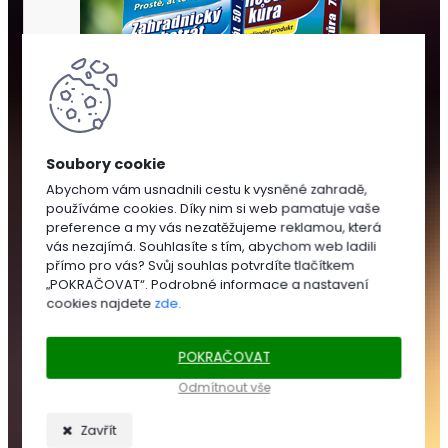
Abychom vám usnadnili cestu k vysněné zahradě,
používáme cookies. Díky nim si web pamatuje vaše
SUBSTRÁTY
preference a my vás nezatěžujeme reklamou, která
A
vás nezajímá. Souhlasíte s tím, abychom web ladili
MULČOVÁNÍ
přímo pro vás? Svůj souhlas potvrdíte tlačítkem
„POKRAČOVAT“. Podrobné informace a nastavení
cookies najdete
zde
.
SUBSTRÁTY
POKRAČOVAT
Zahradnické
substráty
Odmítnout vše
Trávníkové
substráty
Zavřít