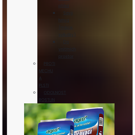
ptáci
Savý
hmyz
(mšice,
svilušky)
Do
vnitřních
prostor
PROTI
MECHU
A
PLSTI
ODOLNOST
ROSTLIN