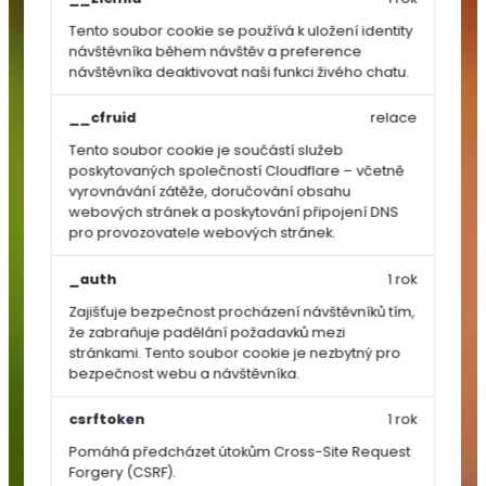
Tento soubor cookie se používá k uložení identity
TRAVNÍ
návštěvníka během návštěv a preference
OSIVA
návštěvníka deaktivovat naši funkci živého chatu.
__cfruid
relace
Dosev
a
Tento soubor cookie je součástí služeb
poskytovaných společností Cloudflare – včetně
regenerace
vyrovnávání zátěže, doručování obsahu
Univerzální
webových stránek a poskytování připojení DNS
a
pro provozovatele webových stránek.
parkové
směsi
_auth
1 rok
Sportovní
Zajišťuje bezpečnost procházení návštěvníků tím,
směsi
že zabraňuje padělání požadavků mezi
stránkami. Tento soubor cookie je nezbytný pro
Speciální
bezpečnost webu a návštěvníka.
směsi
Luční
csrftoken
1 rok
směsi
Pomáhá předcházet útokům Cross-Site Request
SEMÍNKA
Forgery (CSRF).