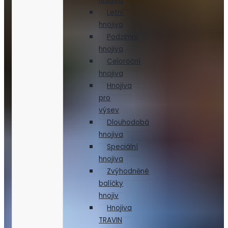
hnojiva
Letní
hnojiva
Podzimní
hnojiva
Celoroční
hnojiva
Hnojiva
pro
výsev
Dlouhodobá
hnojiva
Speciální
hnojiva
Zvýhodněné
balíčky
hnojiv
Hnojiva
TRAVIN