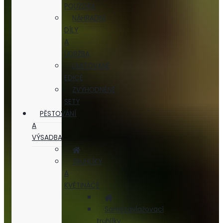
POUZDRA
NÁHRADNÍ
DÍLY
A
ÚDRŽBA
LIMITOVANÉ
EDICE
ZVÝHODNĚNÉ
SETY
PĚSTOVÁNÍ
A
VÝSADBA
TRUHLÍKY
A
KVĚTINÁČE
Samozavlažovací
truhlíky