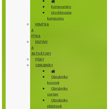
Kompostéry
Urychlovače
kompostu
KRMÍTKA
A
PÍTKA
ENZYMY
A
AKTIVÁTORY
PÍSKY
OBRUBNÍKY
Obrubníky
kovové
Obrubníky
corten
Obrubníky
plastové