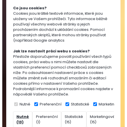
Substráty
Co jsou cookies?
pro
Cookies jsou krátké textové informace, které jsou
výsev
uloženy ve Vašem prohlížeči. Tyto informace běžně
a
používají všechny webové stránky a jejich
množení
procházením dochází k ukládání cookies. Pomocí
partnerských skriptů, které mohou stránky používat
Substráty
(například Google analytics
pro
pokojovky
Jak lze nastavit práci webu s cookies?
Substráty
Přestože doporučujeme povolit používání všech typů
cookies, práci webu s nimi můžete nastavit dle
pro
vlastních preferencí pomocí checkboxů zobrazených
balkónovky
níže. Po odsouhlasení nastavení práce s cookies
Substráty
můžete změnit své rozhodnutí smazáním či editací
pro
cookies přímo v nastavení Vašeho prohlížeče.
Podrobnější informace k promazání cookies najdete v
okrasné
nápovědě Vašeho prohlížeče.
dřeviny
Speciální
Nutné
Preferenční
Statistické
Marketingové
substráty
Nutné
Preferenční
Statistické
Marketingové
Ne
Rašelina
(13)
(1)
(15)
(15)
(7
Přísady