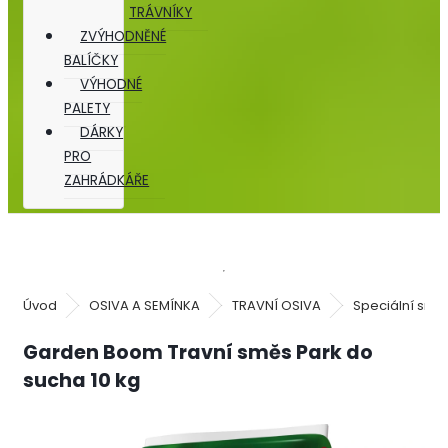
TRÁVNÍKY
ZVÝHODNĚNÉ
BALÍČKY
VÝHODNÉ
PALETY
DÁRKY
PRO
ZAHRÁDKÁŘE
Úvod
OSIVA A SEMÍNKA
TRAVNÍ OSIVA
Speciální smě
Garden Boom Travní směs Park do
sucha 10 kg