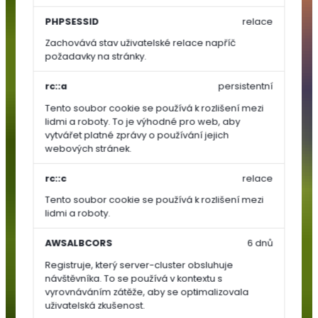
Zelenina
PHPSESSID
relace
Zachovává stav uživatelské relace napříč
Rajčata
požadavky na stránky.
Papriky
Okurky,
rc::a
persistentní
dýně,
Tento soubor cookie se používá k rozlišení mezi
cukety
lidmi a roboty. To je výhodné pro web, aby
vytvářet platné zprávy o používání jejich
Ostatní
webových stránek.
zelenina
Kořenová
rc::c
relace
zelenina
Tento soubor cookie se používá k rozlišení mezi
Cibulová
lidmi a roboty.
zelenina
Lusková
AWSALBCORS
6 dnů
zelenina
Registruje, který server-cluster obsluhuje
(luštěniny)
návštěvníka. To se používá v kontextu s
Listová
vyrovnáváním zátěže, aby se optimalizovala
uživatelská zkušenost.
zelenina