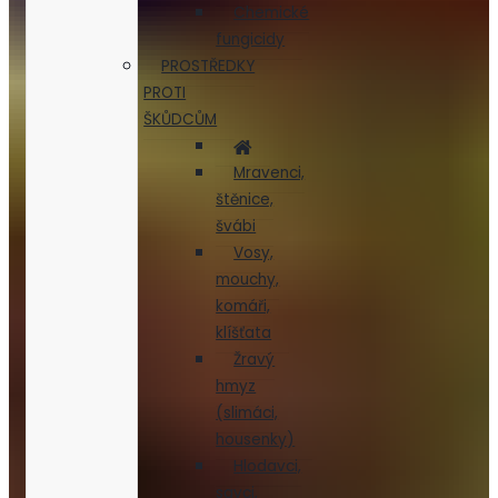
Chemické
fungicidy
PROSTŘEDKY
PROTI
ŠKŮDCŮM
Mravenci,
štěnice,
švábi
Vosy,
mouchy,
komáři,
klíšťata
Žravý
hmyz
(slimáci,
housenky)
Hlodavci,
savci,