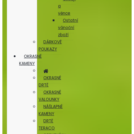
a
věnce
Ostatní
vánoční
zboží
DÁRKOVÉ
POUKAZY
OKRASNÉ
KAMENY
OKRASNÉ
DRTĚ
OKRASNÉ
VALOUNKY
NÁŠLAPNÉ
KAMENY
DRTĚ
TERACO