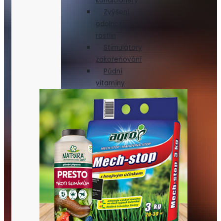
kondicionéry
Zvýšení
odolnosti
rostlin
Stimulátory
zakořeňování
Půdní
vitamíny