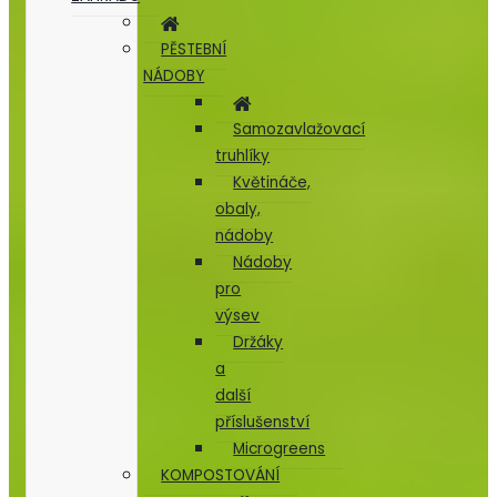
PĚSTEBNÍ
NÁDOBY
Samozavlažovací
truhlíky
Květináče,
obaly,
nádoby
Nádoby
pro
výsev
Držáky
a
další
příslušenství
Microgreens
KOMPOSTOVÁNÍ