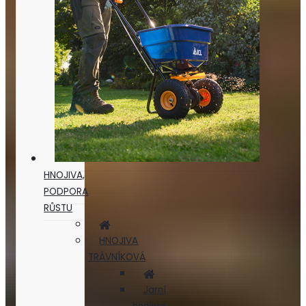
HNOJIVA,
PODPORA
RŮSTU
HNOJIVA
TRÁVNÍKOVÁ
Jarní