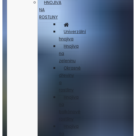
HNOJIVA
NA
ROSTLINY
Univerzální
hnojiva
Hnojiva
na
zeleninu
Okrasné
dřeviny
a
rostliny
Hnojiva
na
balkónové
rostliny
Hnojiva
na