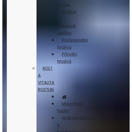
ovoce
Hnojiva
na
pokojové
rostliny
Profesionální
hnojiva
Přírodní
hnojiva
RŮST
A
VITALITA
ROSTLIN
Mykorhizní
houby
Hydroabsorbenty
a