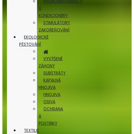
HYDROABSORBENTY
A
KONDICIONÉRY
STIMULÁTORY
ZAKOŘEŇOVÁNÍ
EKOLOGICKÉ
PĚSTOVÁNÍ
VYVÝŠENÉ
ZÁHONY
SUBSTRÁTY
KAPALNÁ
HNOJIVA
HNOJIVA
OSIVA
OCHRANA
A
POSTŘIKY
TEXTILIE