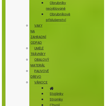
Obrubníky
recyklované
Obrubníkové
příslušenství
VAKY
NA
ZAHRADNÍ
ODPAD
UMĚLÉ
TRÁVNÍKY
OBALOVÝ
MATERIÁL
PALIVOVÉ
DŘEVO
VÁNOCE
Stojánky
Stromky
Chvojí