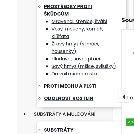
PROSTŘEDKY PROTI
ŠKŮDCŮM
Souv
Mravenci, štěnice, švábi
Vosy, mouchy, komáři,
klíšťata
Žravý hmyz (slimáci,
housenky)
Hlodavci, savci, ptáci
Savý hmyz (mšice, svilušky)
Do vnitřních prostor
PROTI MECHU A PLSTI
Ruk
ODOLNOST ROSTLIN
SUBSTRÁTY A MULČOVÁNÍ
s
SUBSTRÁTY