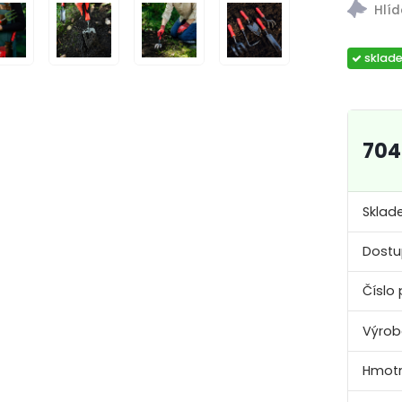
sklad
704
Sklad
Dostu
Číslo 
Výrob
Hmotn