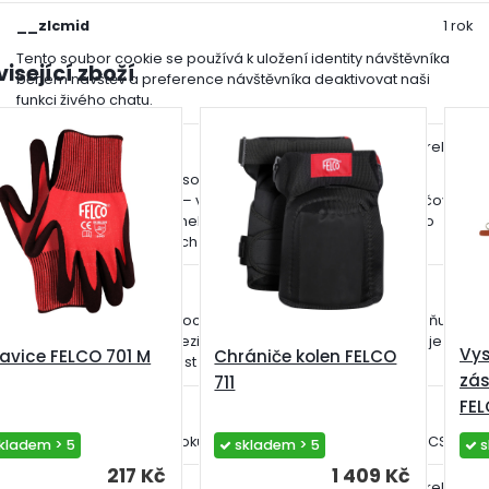
__zlcmid
1 rok
Tento soubor cookie se používá k uložení identity návštěvníka
isející zboží
během návštěv a preference návštěvníka deaktivovat naši
funkci živého chatu.
__cfruid
relace
Tento soubor cookie je součástí služeb poskytovaných
společností Cloudflare – včetně vyrovnávání zátěže, doručování
obsahu webových stránek a poskytování připojení DNS pro
provozovatele webových stránek.
_auth
1 rok
Zajišťuje bezpečnost procházení návštěvníků tím, že zabraňuje
padělání požadavků mezi stránkami. Tento soubor cookie je
Vys
avice FELCO 701 M
Chrániče kolen FELCO
nezbytný pro bezpečnost webu a návštěvníka.
zás
711
FE
csrftoken
1 rok
Pomáhá předcházet útokům Cross-Site Request Forgery (CSRF).
kladem > 5
skladem > 5
s
217 Kč
1 409 Kč
PHPSESSID
relace