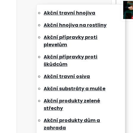
Akční travní hnojiva
Akční hnojiva na rostliny
Akční přípravky proti
plevelům
Akční přípravky proti
škůdcům
Akční travní osiva
Akční substráty a mulče
Akční produkty zelené
střechy
Akční produkty dům a
zahrada