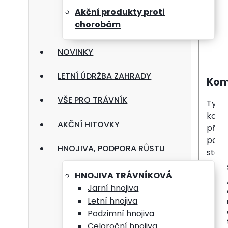
Akční produkty proti
chorobám
NOVINKY
LETNÍ ÚDRŽBA ZAHRADY
Kom
VŠE PRO TRÁVNÍK
Tyto 
komp
AKČNÍ HITOVKY
přesn
posky
HNOJIVA, PODPORA RŮSTU
starš
HNOJIVA TRÁVNÍKOVÁ
Vlas
Jarní hnojiva
Letní hnojiva
Podzimní hnojiva
vyrob
Celoroční hnojiva