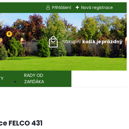
Přihlášení
Nová registrace
0
RADY OD
TY
ZAFIĎÁKA
ice FELCO 431