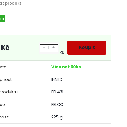
em
 Kč
-
+
ks
em:
Více než 50ks
pnost:
IHNED
produktu:
FEL431
ce:
FELCO
ost:
225 g