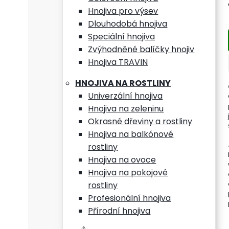
ostré
Hnojiva pro výsev
Dlouhodobá hnojiva
ideál
Speciální hnojiva
Zvýhodněné balíčky hnojiv
ergon
Hnojiva TRAVIN
ručně
HNOJIVA NA ROSTLINY
Univerzální hnojiva
kože
Hnojiva na zeleninu
vhod
Okrasné dřeviny a rostliny
Hnojiva na balkónové
rostliny
Tech
Hnojiva na ovoce
Hnojiva na pokojové
délk
rostliny
Profesionální hnojiva
šířka
Přírodní hnojiva
hmot