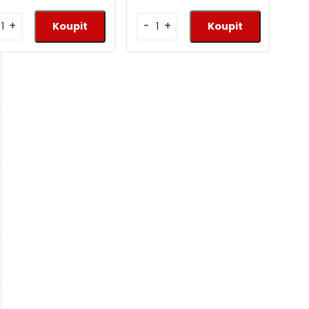
+
-
+