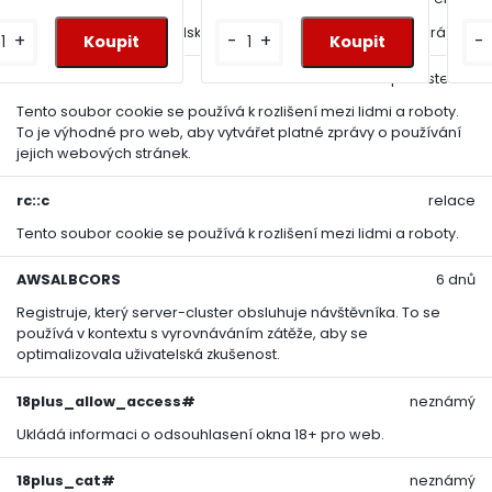
Zachovává stav uživatelské relace napříč požadavky na stránky.
+
-
+
-
rc::a
persistentní
Tento soubor cookie se používá k rozlišení mezi lidmi a roboty.
To je výhodné pro web, aby vytvářet platné zprávy o používání
jejich webových stránek.
rc::c
relace
Tento soubor cookie se používá k rozlišení mezi lidmi a roboty.
AWSALBCORS
6 dnů
Registruje, který server-cluster obsluhuje návštěvníka. To se
používá v kontextu s vyrovnáváním zátěže, aby se
optimalizovala uživatelská zkušenost.
18plus_allow_access#
neznámý
Ukládá informaci o odsouhlasení okna 18+ pro web.
18plus_cat#
neznámý