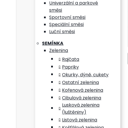
Univerzální a parkové
směsi
Sportovní směsi
Speciální směsi
Luční směsi
SEMÍNKA
Zelenina
Rajčata
Papriky
Okurky, dýně, cukety
Ostatní zelenina
Kořenová zelenina
Cibulová zelenina
Lusková zelenina
(luštěniny)
Listová zelenina
Košťálová zelenina