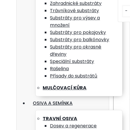
Zahradnické substráty
Trávníkové substráty
-
Substráty pro výsev a
množení
Substráty pro pokojovky
Substráty pro balkónovky
Substráty pro okrasné
dřeviny
Speciální substráty
Rašelina
Přísady do substrátů
MULČOVACÍ KŮRA
OSIVA A SEMÍNKA
TRAVNÍ OSIVA
Dosev a regenerace