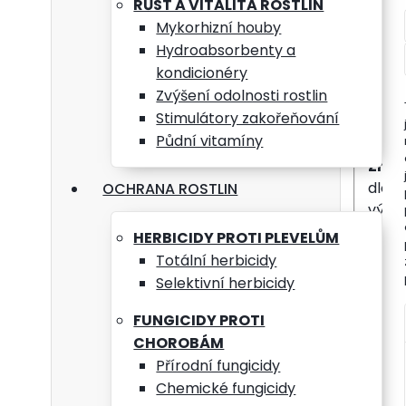
RŮST A VITALITA ROSTLIN
Mykorhizní houby
mater
Hydroabsorbenty a
kondicionéry
Použ
Zvýšení odolnosti rostlin
záho
Stimulátory zakořeňování
Půdní vitamíny
Znač
dlou
OCHRANA ROSTLIN
výko
vybav
HERBICIDY PROTI PLEVELŮM
Totální herbicidy
Selektivní herbicidy
Délk
FUNGICIDY PROTI
Mate
CHOROBÁM
Přírodní fungicidy
Údaj
Chemické fungicidy