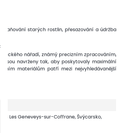
traňování starých rostlin, přesazování a údržba
t
adnického nářadí, známý precizním zpracováním,
O jsou navrženy tak, aby poskytovaly maximální
alitním materiálům patří mezi nejvyhledávanější
2206 Les Geneveys-sur-Coffrane, Švýcarsko,