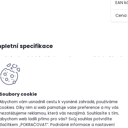
EAN k
pletní specifikace
ruční zahradnické vidle jsou určeny pro efektivní kypře
ostu do záhonů. Ostré hroty z kované bórové oceli pr
ou práci i v těžších půdních podmínkách. Ergonomická 
tuje jistý úchop při delší práci. Vidlice jsou vhodné pr
ích rostlin.
Abychom vám usnadnili cestu k vysněné zahradě, používáme
tnosti / výhody:
cookies. Díky nim si web pamatuje vaše preference a my vás
nezatěžujeme reklamou, která vás nezajímá. Souhlasíte s tím,
abychom web ladili přímo pro vás? Svůj souhlas potvrdíte
eno z kované bórové oceli pro vysokou pevnost a dlouho
tlačítkem „POKRAČOVAT“. Podrobné informace a nastavení