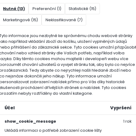
Nutné (13)
Preferenční (1)
Statistické (15)
iál: kovaná bórová ocel, jasanové dřevo (FSC)
Marketingové (15)
Neklasifikované (7)
ití / aplikace:
kypření půdy, zapracování kompostu, ods
Tyto informace jsou nezbytné ke správnému chodu webové stránky
nů
jako například vkládání zboží do košíku, uložení vyplněných údajů
nebo přihlášení do zákaznické sekce.
Tyto cookies umožní přizpůsobi
chování nebo vzhled stránky dle Vašich potřeb, například volba
ka FELCO
je renomovaný výrobce profesionálního zahr
jazyka.
Díky těmto cookies mohou majitelé i developeři webu více
hou životností a ergonomickým designem. Nástroje FELC
porozumět chování uživatelů a vyvijet stránku tak, aby byla co nejvíce
n a spolehlivost při každodenním používání, a díky kv
prozákaznická. Tedy abyste co nejrychleji našli hledané zboží nebo
co nejsnáze dokončili jeho nákup.
Tyto informace umožní
ení pro hobby i profesionální zahradníky.
personalizovat zobrazení nabídek přímo pro Vás díky historické
zkušenosti procházení dřívějších stránek a nabídek.
Tyto cookies
prozatím nebyly roztříděny do vlastní kategorie.
a:
305 mm
riál:
kovaná bórová ocel
Účel
Vypršení
FELCO SA, Rue des Mélèzes 4, CH-
show_cookie_message
1 rok
e o výrobci:
info(zavinac)felco.com
Ukládá informaci o potřebě zobrazení cookie lišty