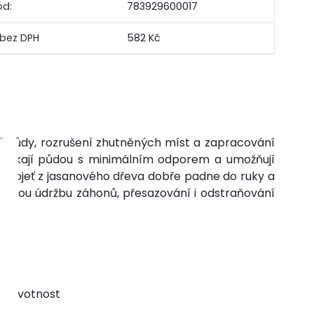
ód:
783929600017
582 Kč
ní půdy, rozrušení zhutněných míst a zapracování
onikají půdou s minimálním odporem a umožňují
rukojeť z jasanového dřeva dobře padne do ruky a
o běžnou údržbu záhonů, přesazování i odstraňování
u životnost