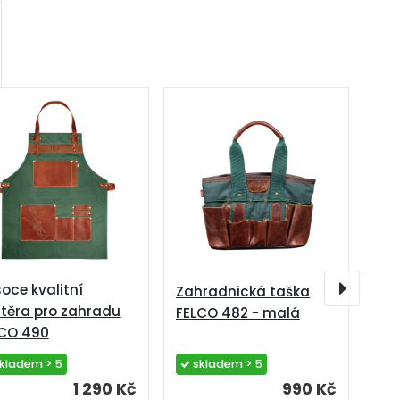
oce kvalitní
Zahradnická taška
těra pro zahradu
FELCO 482 - malá
LCO 490
kladem > 5
skladem > 5
1 290 Kč
990 Kč