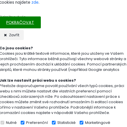
cookies najdete
zde
.
 hroty pro snadné kypření a rozrušení i těžší půdy
ní pro zapracování kompostu, odstraňování rostlin a pří
Odmítnout vše
POKRAČOVAT
omická rukojeť z jasanového dřeva s FSC certifikací
Zavřít
 olejovaná červená rukojeť bez ftalátů
Co jsou cookies?
Cookies jsou krátké textové informace, které jsou uloženy ve Vašem
ný řemínek pro zavěšení a pohodlné skladování
prohlížeči. Tyto informace běžně používají všechny webové stránky a
jejich procházením dochází k ukládání cookies. Pomocí partnerských
né pro všechny typy půdy
skriptů, které mohou stránky používat (například Google analytics
Jak lze nastavit práci webu s cookies?
nické údaje:
Přestože doporučujeme povolit používání všech typů cookies, práci
webu s nimi můžete nastavit dle vlastních preferencí pomocí
checkboxů zobrazených níže. Po odsouhlasení nastavení práce s
a: 305 mm
cookies můžete změnit své rozhodnutí smazáním či editací cookies
přímo v nastavení Vašeho prohlížeče. Podrobnější informace k
 / hloubka nástroje: 30 mm
promazání cookies najdete v nápovědě Vašeho prohlížeče.
Nutné
Preferenční
Statistické
Marketingové
nost: 225 g