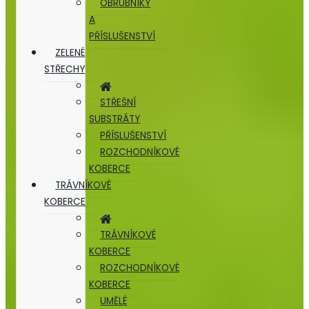
OBRUBNÍKY
A
PŘÍSLUŠENSTVÍ
ZELENÉ
STŘECHY
STŘEŠNÍ
SUBSTRÁTY
PŘÍSLUŠENSTVÍ
ROZCHODNÍKOVÉ
KOBERCE
TRÁVNÍKOVÉ
KOBERCE
TRÁVNÍKOVÉ
KOBERCE
ROZCHODNÍKOVÉ
KOBERCE
UMĚLÉ