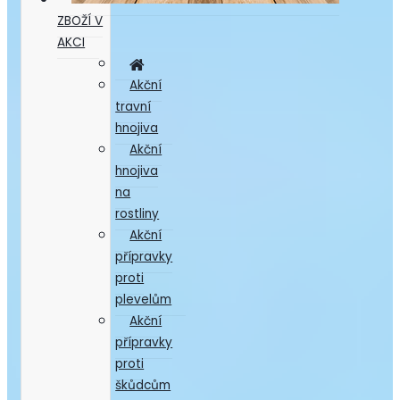
ZBOŽÍ V
AKCI
Akční
travní
hnojiva
Akční
hnojiva
na
rostliny
Akční
přípravky
proti
plevelům
Akční
přípravky
proti
škůdcům