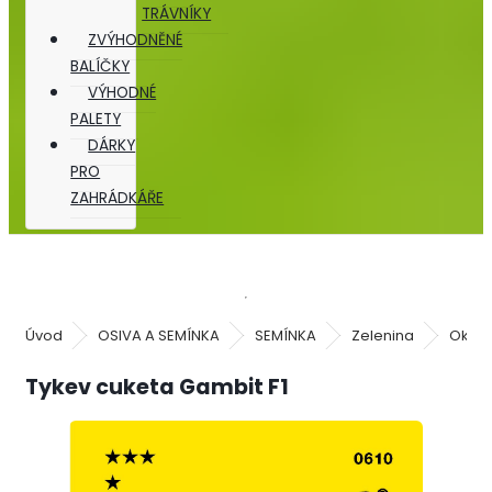
TRÁVNÍKY
ZVÝHODNĚNÉ
BALÍČKY
VÝHODNÉ
PALETY
DÁRKY
PRO
ZAHRÁDKÁŘE
Úvod
OSIVA A SEMÍNKA
SEMÍNKA
Zelenina
Okurk
Tykev cuketa Gambit F1