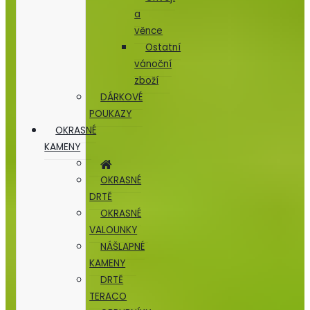
a
věnce
Ostatní
vánoční
zboží
DÁRKOVÉ
POUKAZY
OKRASNÉ
KAMENY
OKRASNÉ
DRTĚ
OKRASNÉ
VALOUNKY
NÁŠLAPNÉ
KAMENY
DRTĚ
TERACO