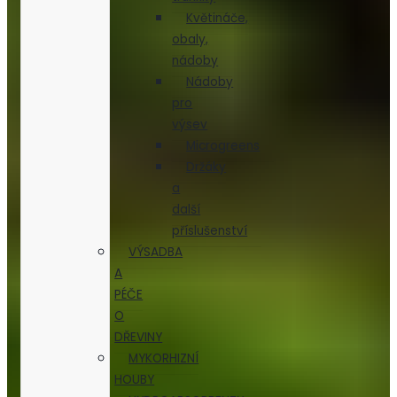
Květináče,
obaly,
nádoby
Nádoby
pro
výsev
Microgreens
Držáky
a
další
příslušenství
VÝSADBA
A
PÉČE
O
DŘEVINY
MYKORHIZNÍ
HOUBY