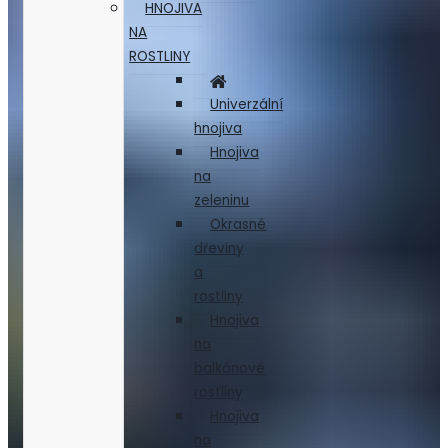
HNOJIVA
NA
ROSTLINY
Univerzální
hnojiva
Hnojiva
na
zeleninu
Okrasné
dřeviny
a
rostliny
Hnojiva
na
balkónové
rostliny
Hnojiva
na