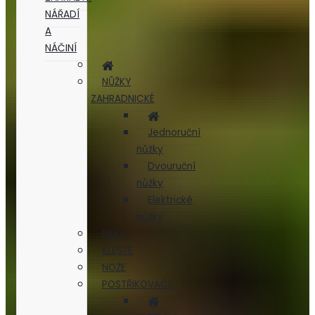
NÁŘADÍ
A
NÁČINÍ
NŮŽKY
ZAHRADNICKÉ
Jednoruční
nůžky
Dvouruční
nůžky
Elektrické
nůžky
PILKY
KLEŠTĚ
NOŽE
POSTŘIKOVAČE