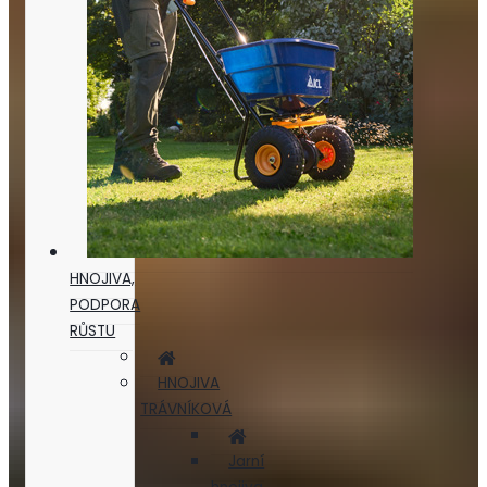
HNOJIVA,
PODPORA
RŮSTU
HNOJIVA
TRÁVNÍKOVÁ
Jarní