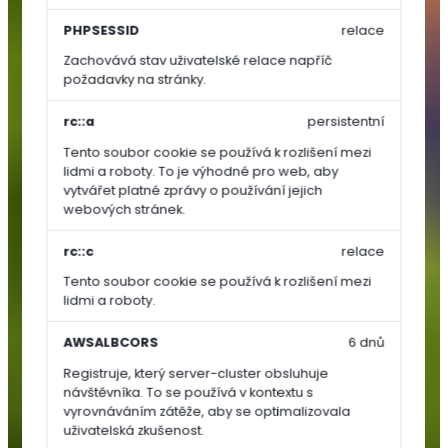
Zelenina
PHPSESSID
relace
Zachovává stav uživatelské relace napříč
Rajčata
požadavky na stránky.
Papriky
Okurky,
rc::a
persistentní
dýně,
Tento soubor cookie se používá k rozlišení mezi
cukety
lidmi a roboty. To je výhodné pro web, aby
vytvářet platné zprávy o používání jejich
Ostatní
webových stránek.
zelenina
Kořenová
rc::c
relace
zelenina
Tento soubor cookie se používá k rozlišení mezi
Cibulová
lidmi a roboty.
zelenina
Lusková
AWSALBCORS
6 dnů
zelenina
Registruje, který server-cluster obsluhuje
(luštěniny)
návštěvníka. To se používá v kontextu s
Listová
vyrovnáváním zátěže, aby se optimalizovala
uživatelská zkušenost.
zelenina