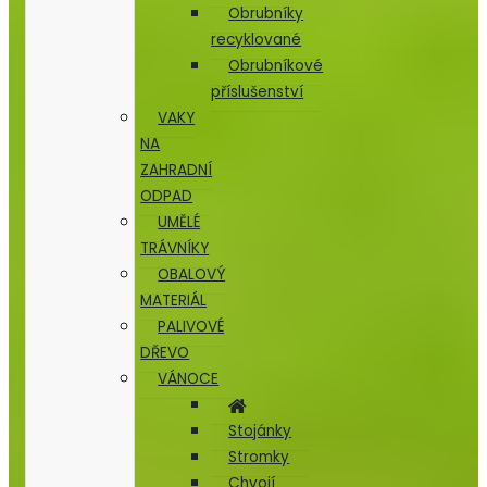
Obrubníky
recyklované
Obrubníkové
příslušenství
VAKY
NA
ZAHRADNÍ
ODPAD
UMĚLÉ
TRÁVNÍKY
OBALOVÝ
MATERIÁL
PALIVOVÉ
DŘEVO
VÁNOCE
Stojánky
Stromky
Chvojí