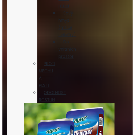
ptáci
Savý
hmyz
(mšice,
svilušky)
Do
vnitřních
prostor
PROTI
MECHU
A
PLSTI
ODOLNOST
ROSTLIN