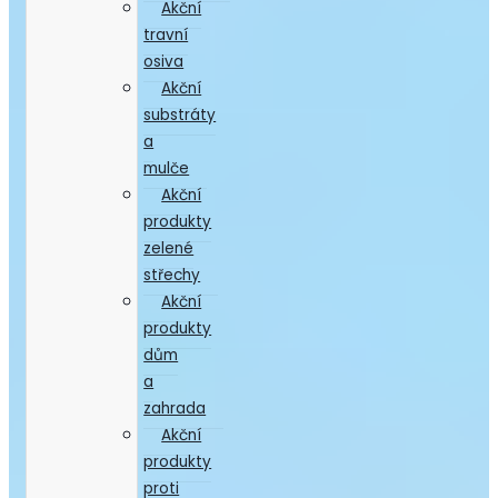
Akční
travní
osiva
Akční
substráty
a
mulče
Akční
produkty
zelené
střechy
Akční
produkty
dům
a
zahrada
Akční
produkty
proti