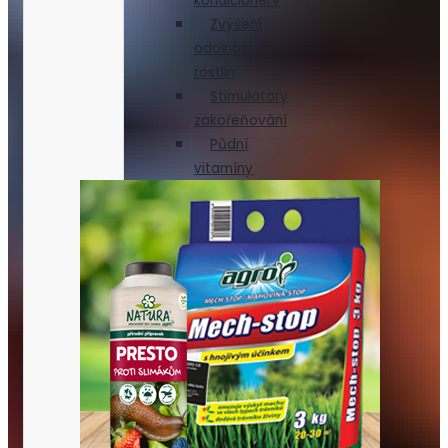
kondicionéry
Zvýšení
odolnosti
rostlin
Stimulátory
zakořeňování
Půdní
vitamíny