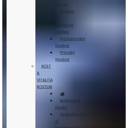
ovoce
Hnojiva
na
pokojové
rostliny
Profesionální
hnojiva
Přírodní
hnojiva
RŮST
A
VITALITA
ROSTLIN
Mykorhizní
houby
Hydroabsorbenty
a