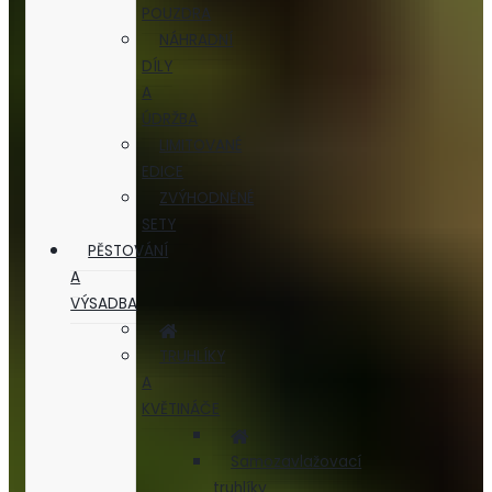
POUZDRA
NÁHRADNÍ
DÍLY
A
ÚDRŽBA
LIMITOVANÉ
EDICE
ZVÝHODNĚNÉ
SETY
PĚSTOVÁNÍ
A
VÝSADBA
TRUHLÍKY
A
KVĚTINÁČE
Samozavlažovací
truhlíky