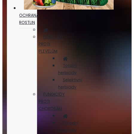
OCHRANA
ROSTLIN
HERBICIDY
PROTI
PLEVELŮM
Totální
herbicidy
Selektivní
herbicidy
FUNGICIDY
PROTI
CHOROBÁM
Přírodní
fungicidy