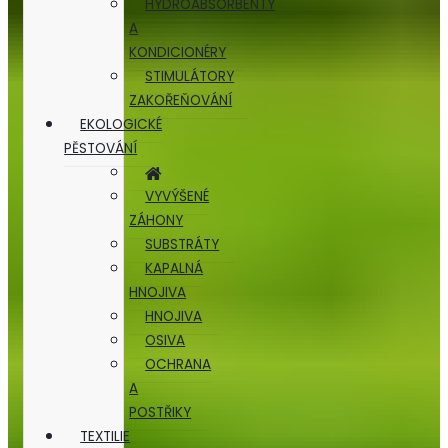
HYDROABSORBENTY
A
KONDICIONÉRY
STIMULÁTORY
ZAKOŘEŇOVÁNÍ
EKOLOGICKÉ
PĚSTOVÁNÍ
VYVÝŠENÉ
ZÁHONY
SUBSTRÁTY
KAPALNÁ
HNOJIVA
HNOJIVA
OSIVA
OCHRANA
A
POSTŘIKY
TEXTILIE