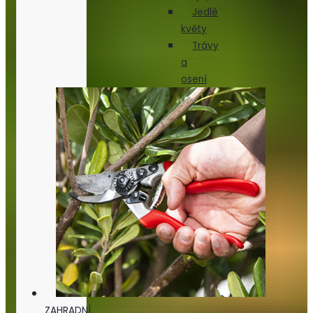
Jedlé
květy
Trávy
a
osení
ZAHRADNÍ