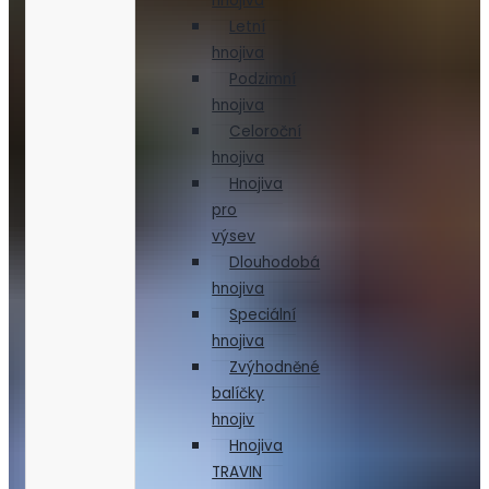
hnojiva
Letní
hnojiva
Podzimní
hnojiva
Celoroční
hnojiva
Hnojiva
pro
výsev
Dlouhodobá
hnojiva
Speciální
hnojiva
Zvýhodněné
balíčky
hnojiv
Hnojiva
TRAVIN