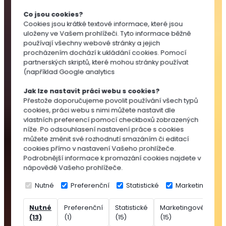
Substráty
Co jsou cookies?
pro
Cookies jsou krátké textové informace, které jsou
výsev
uloženy ve Vašem prohlížeči. Tyto informace běžně
a
používají všechny webové stránky a jejich
množení
procházením dochází k ukládání cookies. Pomocí
partnerských skriptů, které mohou stránky používat
Substráty
(například Google analytics
pro
pokojovky
Jak lze nastavit práci webu s cookies?
Substráty
Přestože doporučujeme povolit používání všech typů
cookies, práci webu s nimi můžete nastavit dle
pro
vlastních preferencí pomocí checkboxů zobrazených
balkónovky
níže. Po odsouhlasení nastavení práce s cookies
Substráty
můžete změnit své rozhodnutí smazáním či editací
pro
cookies přímo v nastavení Vašeho prohlížeče.
Podrobnější informace k promazání cookies najdete v
okrasné
nápovědě Vašeho prohlížeče.
dřeviny
Speciální
Nutné
Preferenční
Statistické
Marketingové
substráty
Nutné
Preferenční
Statistické
Marketingové
Ne
Rašelina
(13)
(1)
(15)
(15)
(7
Přísady