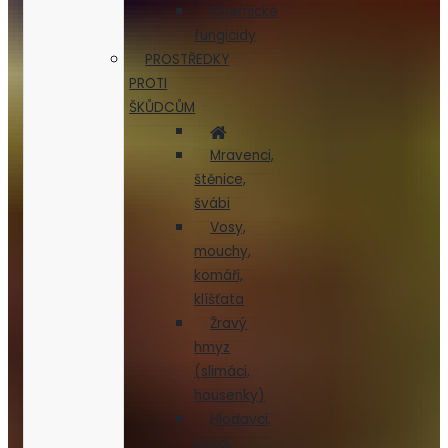
Chemické
fungicidy
PROSTŘEDKY
PROTI
ŠKŮDCŮM
Mravenci,
štěnice,
švábi
Vosy,
mouchy,
komáři,
klíšťata
Žravý
hmyz
(slimáci,
housenky)
Hlodavci,
savci,