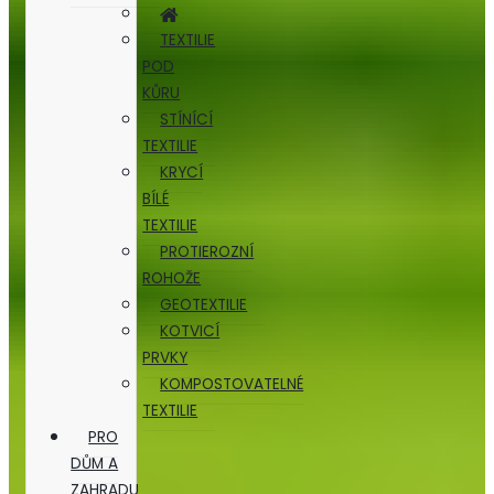
TEXTILIE
POD
KŮRU
STÍNÍCÍ
TEXTILIE
KRYCÍ
BÍLÉ
TEXTILIE
PROTIEROZNÍ
ROHOŽE
GEOTEXTILIE
KOTVICÍ
PRVKY
KOMPOSTOVATELNÉ
TEXTILIE
PRO
DŮM A
ZAHRADU