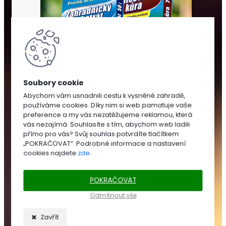
Abychom vám usnadnili cestu k vysněné zahradě,
používáme cookies. Díky nim si web pamatuje vaše
SUBSTRÁTY
preference a my vás nezatěžujeme reklamou, která
A
vás nezajímá. Souhlasíte s tím, abychom web ladili
MULČOVÁNÍ
přímo pro vás? Svůj souhlas potvrdíte tlačítkem
„POKRAČOVAT“. Podrobné informace a nastavení
cookies najdete
zde
.
SUBSTRÁTY
POKRAČOVAT
Zahradnické
substráty
Odmítnout vše
Trávníkové
substráty
Zavřít