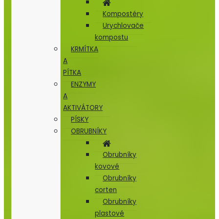
Kompostéry
Urychlovače
kompostu
KRMÍTKA
A
PÍTKA
ENZYMY
A
AKTIVÁTORY
PÍSKY
OBRUBNÍKY
Obrubníky
kovové
Obrubníky
corten
Obrubníky
plastové