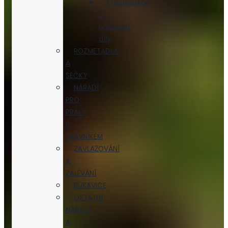
Příslušenství
a
náhradní
díly
ROZMETADLA
A
SEČKY
NÁŘADÍ
PRO
PRÁCI
S
TRÁVNÍKEM
ZAVLAŽOVÁNÍ
A
ZALÉVÁNÍ
RUKAVICE
OSTATNÍ
NÁŘADÍ
A