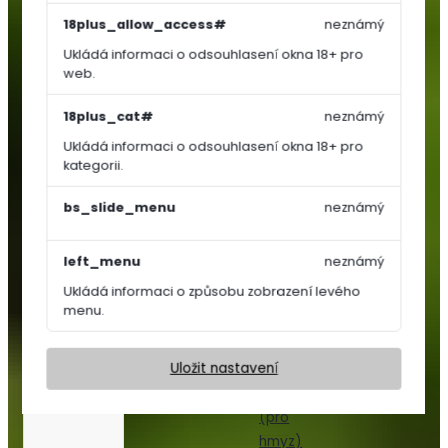
Košťálová
18plus_allow_access#
neznámý
zelenina
Ukládá informaci o odsouhlasení okna 18+ pro
Jahodníky
web.
Bylinky
a
18plus_cat#
neznámý
koření
Ukládá informaci o odsouhlasení okna 18+ pro
Květiny
kategorii.
a
trávy
bs_slide_menu
neznámý
Trvalky
left_menu
neznámý
Letničky,
Ukládá informaci o způsobu zobrazení levého
Dvouletky
menu.
Květinový
koberec
Uložit nastavení
Nektar
párty
(pro
hmyz)