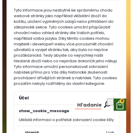
do
Tyto informace jsou nezbytné ke správnému chodu
substrátů
webové stránky jako například vkládání zboží do
MULČOVACÍ
košíku, uložení vyplněných údajů nebo přihlášení do
KŮRA
zákaznické sekce.
Tyto cookies umožní přizpůsobit
chování nebo vzhled stránky dle Vašich potřeb,
například volba jazyka.
Díky těmto cookies mohou
majitelé i developeři webu více porozumět chování
uživatelů a vyvijet stránku tak, aby byla co nejvíce
prozákaznická. Tedy abyste co nejrychleji našli
hledané zboží nebo co nejsnáze dokončili jeho nákup.
Tyto informace umožní personalizovat zobrazení
nabídek přímo pro Vás díky historické zkušenosti
procházení dřívějších stránek a nabídek.
Tyto cookies
prozatím nebyly roztříděny do vlastní kategorie.
Účel
Vypršení
0
Hľadanie
show_cookie_message
1 rok
Ukládá informaci o potřebě zobrazení cookie lišty
OSIVA A
SEMÍNKA
__zlcmid
1 rok