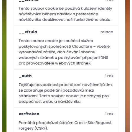
Tento soubor cookie se používá k uložení identity
TRAVNÍ
návštěvníka během návštěv a preference
OSIVA
návštěvníka deaktivovat naši funkci živého chatu.
__cfruid
relace
Dosev
a
Tento soubor cookie je součástí služeb
poskytovaných společností Cloudflare – včetně
regenerace
vyrovnávání zátěže, doručování obsahu
Univerzální
webových stránek a poskytování připojení DNS
a
pro provozovatele webových stránek.
parkové
směsi
_auth
1 rok
Sportovní
Zajišťuje bezpečnost procházení návštěvníků tím,
směsi
že zabraňuje padělání požadavků mezi
stránkami. Tento soubor cookie je nezbytný pro
Speciální
bezpečnost webu a návštěvníka.
směsi
Luční
csrftoken
1 rok
směsi
Pomáhá předcházet útokům Cross-Site Request
SEMÍNKA
Forgery (CSRF).