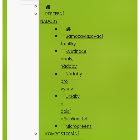
PĚSTEBNÍ
NÁDOBY
Samozavlažovací
truhlíky
Květináče,
obaly,
nádoby
Nádoby
pro
výsev
Držáky
a
další
příslušenství
Microgreens
KOMPOSTOVÁNÍ