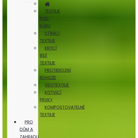
TEXTILIE
POD
KŮRU
STÍNÍCÍ
TEXTILIE
KRYCÍ
BÍLÉ
TEXTILIE
PROTIEROZNÍ
ROHOŽE
GEOTEXTILIE
KOTVICÍ
PRVKY
KOMPOSTOVATELNÉ
TEXTILIE
PRO
DŮM A
ZAHRADU