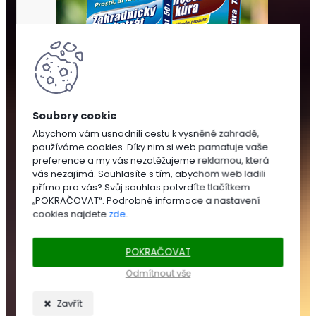
Abychom vám usnadnili cestu k vysněné zahradě,
používáme cookies. Díky nim si web pamatuje vaše
SUBSTRÁTY
preference a my vás nezatěžujeme reklamou, která
A
vás nezajímá. Souhlasíte s tím, abychom web ladili
MULČOVÁNÍ
přímo pro vás? Svůj souhlas potvrdíte tlačítkem
„POKRAČOVAT“. Podrobné informace a nastavení
cookies najdete
zde
.
SUBSTRÁTY
POKRAČOVAT
Zahradnické
substráty
Odmítnout vše
Trávníkové
substráty
Zavřít