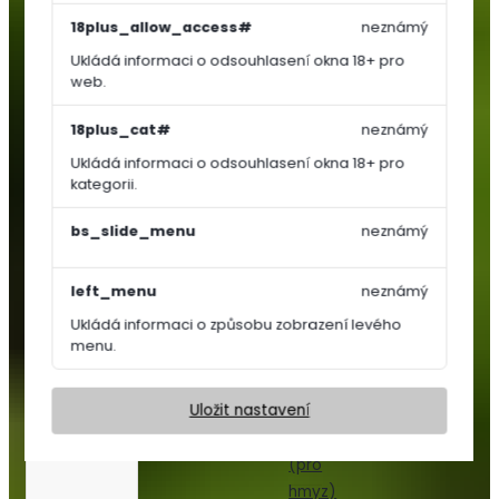
Košťálová
18plus_allow_access#
neznámý
zelenina
Ukládá informaci o odsouhlasení okna 18+ pro
Jahodníky
web.
Bylinky
a
18plus_cat#
neznámý
koření
Ukládá informaci o odsouhlasení okna 18+ pro
Květiny
kategorii.
a
trávy
bs_slide_menu
neznámý
Trvalky
left_menu
neznámý
Letničky,
Ukládá informaci o způsobu zobrazení levého
Dvouletky
menu.
Květinový
koberec
Uložit nastavení
Nektar
párty
(pro
hmyz)