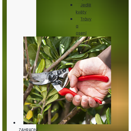
Jedlé
květy
Trávy
a
osení
ZAHRADNÍ