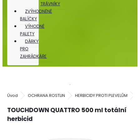
TRÁVNÍKY
ZVÝHODNĚNÉ
BALÍČKY
VÝHODNÉ
PALETY
DÁRKY
PRO
ZAHRÁDKÁŘE
Úvod
OCHRANA ROSTLIN
HERBICIDY PROTI PLEVELŮM
T
TOUCHDOWN QUATTRO 500 ml totální
herbicid