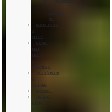
Příslušenství
a
náhradní
díly
ROZMETADLA
A
SEČKY
NÁŘADÍ
PRO
PRÁCI
S
TRÁVNÍKEM
ZAVLAŽOVÁNÍ
A
ZALÉVÁNÍ
RUKAVICE
OSTATNÍ
NÁŘADÍ
A