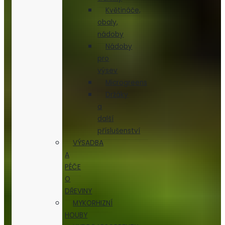
Květináče,
obaly,
nádoby
Nádoby
pro
výsev
Microgreens
Držáky
a
další
příslušenství
VÝSADBA
A
PÉČE
O
DŘEVINY
MYKORHIZNÍ
HOUBY