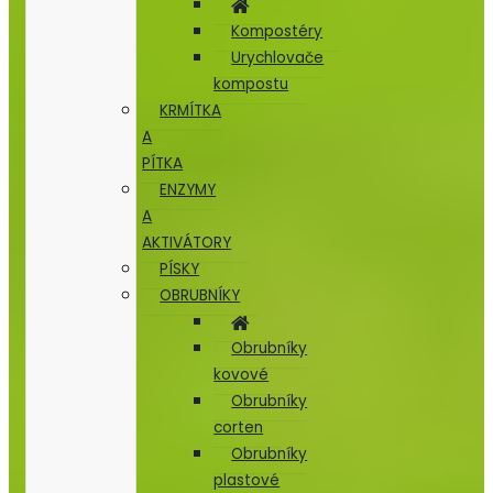
Kompostéry
Urychlovače
kompostu
KRMÍTKA
A
PÍTKA
ENZYMY
A
AKTIVÁTORY
PÍSKY
OBRUBNÍKY
Obrubníky
kovové
Obrubníky
corten
Obrubníky
plastové