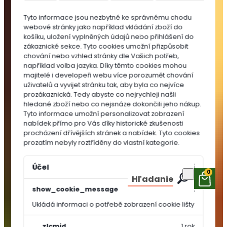
do
Tyto informace jsou nezbytné ke správnému chodu
substrátů
webové stránky jako například vkládání zboží do
MULČOVACÍ
košíku, uložení vyplněných údajů nebo přihlášení do
KŮRA
zákaznické sekce.
Tyto cookies umožní přizpůsobit
chování nebo vzhled stránky dle Vašich potřeb,
například volba jazyka.
Díky těmto cookies mohou
majitelé i developeři webu více porozumět chování
uživatelů a vyvijet stránku tak, aby byla co nejvíce
prozákaznická. Tedy abyste co nejrychleji našli
hledané zboží nebo co nejsnáze dokončili jeho nákup.
Tyto informace umožní personalizovat zobrazení
nabídek přímo pro Vás díky historické zkušenosti
procházení dřívějších stránek a nabídek.
Tyto cookies
prozatím nebyly roztříděny do vlastní kategorie.
Účel
Vypršení
0
Hľadanie
show_cookie_message
1 rok
Ukládá informaci o potřebě zobrazení cookie lišty
OSIVA A
SEMÍNKA
__zlcmid
1 rok