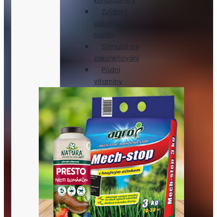
kondicionéry
Zvýšení
odolnosti
rostlin
Stimulátory
zakořeňování
Půdní
vitamíny