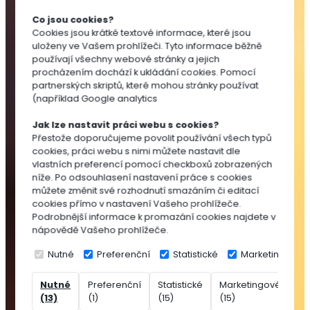
Substráty
Co jsou cookies?
pro
Cookies jsou krátké textové informace, které jsou
výsev
uloženy ve Vašem prohlížeči. Tyto informace běžně
a
používají všechny webové stránky a jejich
množení
procházením dochází k ukládání cookies. Pomocí
partnerských skriptů, které mohou stránky používat
Substráty
(například Google analytics
pro
pokojovky
Jak lze nastavit práci webu s cookies?
Substráty
Přestože doporučujeme povolit používání všech typů
cookies, práci webu s nimi můžete nastavit dle
pro
vlastních preferencí pomocí checkboxů zobrazených
balkónovky
níže. Po odsouhlasení nastavení práce s cookies
Substráty
můžete změnit své rozhodnutí smazáním či editací
pro
cookies přímo v nastavení Vašeho prohlížeče.
Podrobnější informace k promazání cookies najdete v
okrasné
nápovědě Vašeho prohlížeče.
dřeviny
Speciální
Nutné
Preferenční
Statistické
Marketingové
substráty
Nutné
Preferenční
Statistické
Marketingové
Ne
Rašelina
(13)
(1)
(15)
(15)
(7
Přísady