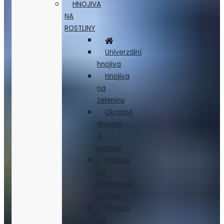
HNOJIVA
NA
ROSTLINY
Univerzální
hnojiva
Hnojiva
na
zeleninu
Okrasné
dřeviny
a
rostliny
Hnojiva
na
balkónové
rostliny
Hnojiva
na