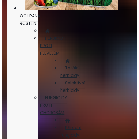
OCHRANA
ROSTLIN
HERBICIDY
PROTI
PLEVELŮM
Totální
herbicidy
Selektivní
herbicidy
FUNGICIDY
PROTI
CHOROBÁM
Přírodní
fungicidy