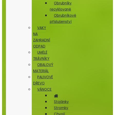
Obrubníky
recyklované
Obrubníkové
příslušenství
VAKY
NA
ZAHRADNÍ
ODPAD
UMĚLÉ
TRÁVNÍKY
OBALOVÝ
MATERIÁL
PALIVOVÉ
DŘEVO
VÁNOCE
Stojánky
Stromky
Chvojí