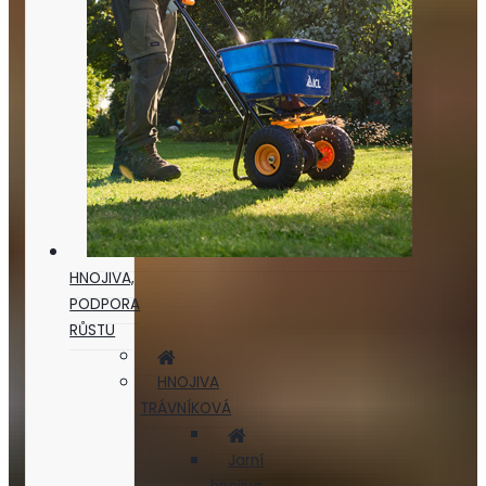
HNOJIVA,
PODPORA
RŮSTU
HNOJIVA
TRÁVNÍKOVÁ
Jarní