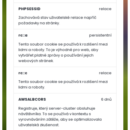
Zelenina
PHPSESSID
relace
Zachovává stav uživatelské relace napříč
Rajčata
požadavky na stránky.
Papriky
Okurky,
rc::a
persistentní
dýně,
Tento soubor cookie se používá k rozlišení mezi
cukety
lidmi a roboty. To je výhodné pro web, aby
vytvářet platné zprávy o používání jejich
Ostatní
webových stránek.
zelenina
Kořenová
rc::c
relace
zelenina
Tento soubor cookie se používá k rozlišení mezi
Cibulová
lidmi a roboty.
zelenina
Lusková
AWSALBCORS
6 dnů
zelenina
Registruje, který server-cluster obsluhuje
(luštěniny)
návštěvníka. To se používá v kontextu s
Listová
vyrovnáváním zátěže, aby se optimalizovala
uživatelská zkušenost.
zelenina