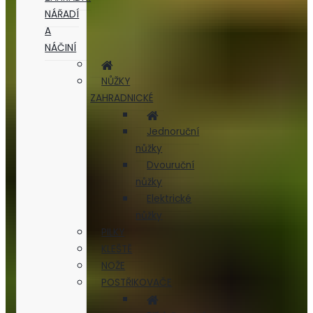
NÁŘADÍ
A
NÁČINÍ
NŮŽKY
ZAHRADNICKÉ
Jednoruční
nůžky
Dvouruční
nůžky
Elektrické
nůžky
PILKY
KLEŠTĚ
NOŽE
POSTŘIKOVAČE