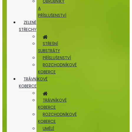
OBRUBNÍKY
A
PŘÍSLUŠENSTVÍ
ZELENÉ
STŘECHY
STŘEŠNÍ
SUBSTRÁTY
PŘÍSLUŠENSTVÍ
ROZCHODNÍKOVÉ
KOBERCE
TRÁVNÍKOVÉ
KOBERCE
TRÁVNÍKOVÉ
KOBERCE
ROZCHODNÍKOVÉ
KOBERCE
UMĚLÉ