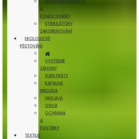
HYDROABSORBENTY
A
KONDICIONÉRY
STIMULÁTORY
ZAKOŘEŇOVÁNÍ
EKOLOGICKÉ
PĚSTOVÁNÍ
VYVÝŠENÉ
ZÁHONY
SUBSTRÁTY
KAPALNÁ
HNOJIVA
HNOJIVA
OSIVA
OCHRANA
A
POSTŘIKY
TEXTILIE