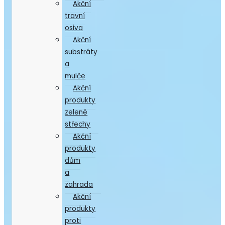
Akční
travní
osiva
Akční
substráty
a
mulče
Akční
produkty
zelené
střechy
Akční
produkty
dům
a
zahrada
Akční
produkty
proti