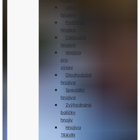
hnojiva
Letní
hnojiva
Podzimní
hnojiva
Celoroční
hnojiva
Hnojiva
pro
výsev
Dlouhodobá
hnojiva
Speciální
hnojiva
Zvýhodněné
balíčky
hnojiv
Hnojiva
TRAVIN