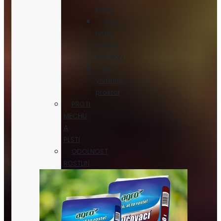
ptáci
Savý
hmyz
(mšice,
svilušky)
Do
vnitřních
prostor
PROTI
MECHU
A
PLSTI
ODOLNOST
ROSTLIN