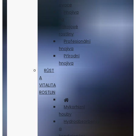
ovoce
Hnojiva
na
pokojové
rostliny
Profesionální
hnojiva
Přírodní
hnojiva
RŮST
A
VITALITA
ROSTLIN
Mykorhizní
houby
Hydroabsorbenty
a