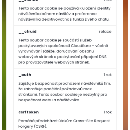
Tento soubor cookie se používá k uložení identity
TRAVNÍ
návštěvníka během návštěv a preference
OSIVA
návštěvníka deaktivovat naši funkci živého chatu.
__cfruid
relace
Dosev
a
Tento soubor cookie je součástí služeb
poskytovaných společností Cloudflare – včetně
regenerace
vyrovnávání zátěže, doručování obsahu
Univerzální
webových stránek a poskytování připojení DNS
a
pro provozovatele webových stránek.
parkové
směsi
_auth
1 rok
Sportovní
Zajišťuje bezpečnost procházení návštěvníků tím,
směsi
že zabraňuje padělání požadavků mezi
stránkami. Tento soubor cookie je nezbytný pro
Speciální
bezpečnost webu a návštěvníka.
směsi
Luční
csrftoken
1 rok
směsi
Pomáhá předcházet útokům Cross-Site Request
SEMÍNKA
Forgery (CSRF).