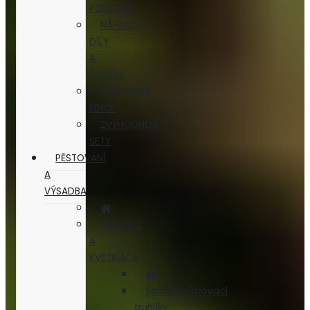
POUZDRA
NÁHRADNÍ
DÍLY
A
ÚDRŽBA
LIMITOVANÉ
EDICE
ZVÝHODNĚNÉ
SETY
PĚSTOVÁNÍ
A
VÝSADBA
TRUHLÍKY
A
KVĚTINÁČE
Samozavlažovací
truhlíky