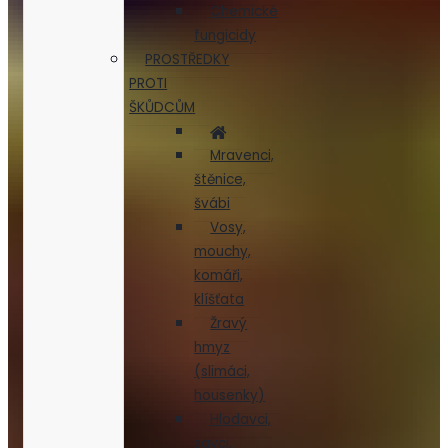
Chemické
fungicidy
PROSTŘEDKY
PROTI
ŠKŮDCŮM
Mravenci,
štěnice,
švábi
Vosy,
mouchy,
komáři,
klíšťata
Žravý
hmyz
(slimáci,
housenky)
Hlodavci,
savci,