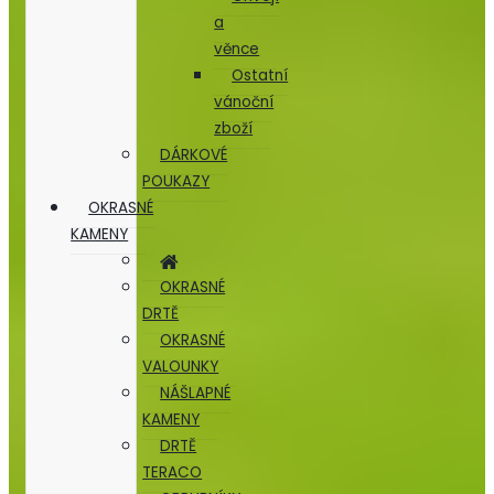
a
věnce
Ostatní
vánoční
zboží
DÁRKOVÉ
POUKAZY
OKRASNÉ
KAMENY
OKRASNÉ
DRTĚ
OKRASNÉ
VALOUNKY
NÁŠLAPNÉ
KAMENY
DRTĚ
TERACO