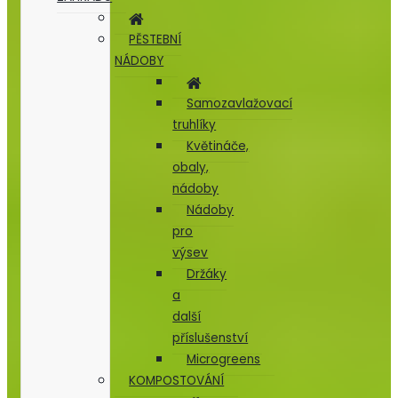
PĚSTEBNÍ
NÁDOBY
Samozavlažovací
truhlíky
Květináče,
obaly,
nádoby
Nádoby
pro
výsev
Držáky
a
další
příslušenství
Microgreens
KOMPOSTOVÁNÍ