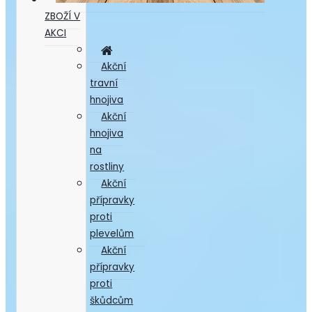
ZBOŽÍ V
AKCI
Akční
travní
hnojiva
Akční
hnojiva
na
rostliny
Akční
přípravky
proti
plevelům
Akční
přípravky
proti
škůdcům