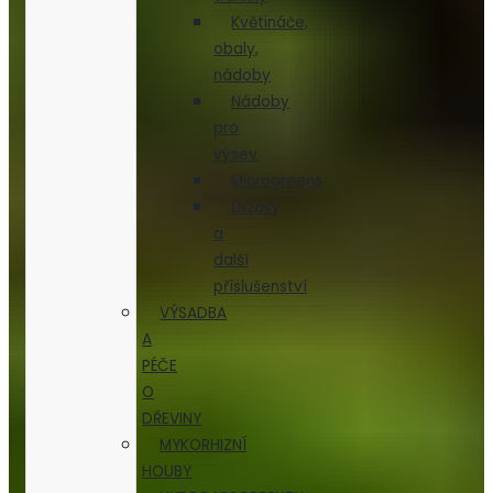
Květináče,
obaly,
nádoby
Nádoby
pro
výsev
Microgreens
Držáky
a
další
příslušenství
VÝSADBA
A
PÉČE
O
DŘEVINY
MYKORHIZNÍ
HOUBY