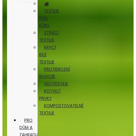
TEXTILIE
POD
KŮRU
STÍNÍCÍ
TEXTILIE
KRYCÍ
BÍLÉ
TEXTILIE
PROTIEROZNÍ
ROHOŽE
GEOTEXTILIE
KOTVICÍ
PRVKY
KOMPOSTOVATELNÉ
TEXTILIE
PRO
DŮM A
ZAHRADU