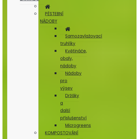
PĚSTEBNÍ
NÁDOBY
Samozavlažovací
truhlíky
Květináče,
obaly,
nádoby
Nádoby
pro
výsev
Držáky
a
další
příslušenství
Microgreens
KOMPOSTOVÁNÍ