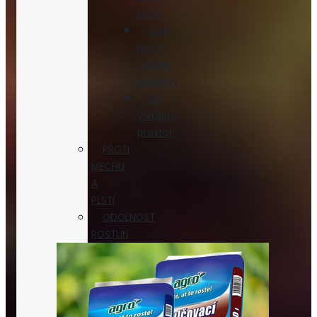
ptáci
Savý
hmyz
(mšice,
svilušky)
Do
vnitřních
prostor
PROTI
MECHU
A
PLSTI
ODOLNOST
ROSTLIN