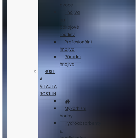
ovoce
Hnojiva
na
pokojové
rostliny
Profesionální
hnojiva
Přírodní
hnojiva
RŮST
A
VITALITA
ROSTLIN
Mykorhizní
houby
Hydroabsorbenty
a