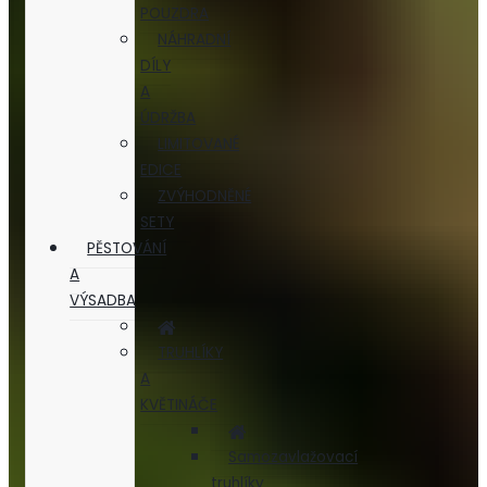
POUZDRA
NÁHRADNÍ
DÍLY
A
ÚDRŽBA
LIMITOVANÉ
EDICE
ZVÝHODNĚNÉ
SETY
PĚSTOVÁNÍ
A
VÝSADBA
TRUHLÍKY
A
KVĚTINÁČE
Samozavlažovací
truhlíky