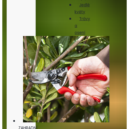
Jedlé
květy
Trávy
a
osení
ZAHRADNÍ