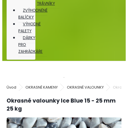
TRÁVNÍKY
ZVÝHODNĚNÉ
BALÍČKY
VÝHODNÉ
PALETY
DÁRKY
PRO
ZAHRÁDKÁŘE
Úvod
OKRASNÉ KAMENY
OKRASNÉ VALOUNKY
Okrasné
Okrasné valounky Ice Blue 15 - 25 mm
25 kg