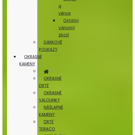
a
věnce
Ostatní
vánoční
zboží
DÁRKOVÉ
POUKAZY
OKRASNÉ
KAMENY
OKRASNÉ
DRTĚ
OKRASNÉ
VALOUNKY
NÁŠLAPNÉ
KAMENY
DRTĚ
TERACO