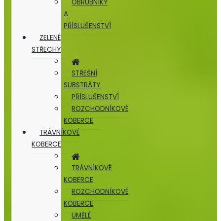
OBRUBNÍKY
A
PŘÍSLUŠENSTVÍ
ZELENÉ
STŘECHY
STŘEŠNÍ
SUBSTRÁTY
PŘÍSLUŠENSTVÍ
ROZCHODNÍKOVÉ
KOBERCE
TRÁVNÍKOVÉ
KOBERCE
TRÁVNÍKOVÉ
KOBERCE
ROZCHODNÍKOVÉ
KOBERCE
UMĚLÉ