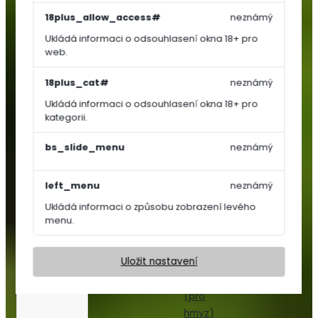
Košťálová
18plus_allow_access#
neznámý
zelenina
Ukládá informaci o odsouhlasení okna 18+ pro
Jahodníky
web.
Bylinky
a
18plus_cat#
neznámý
koření
Ukládá informaci o odsouhlasení okna 18+ pro
Květiny
kategorii.
a
trávy
bs_slide_menu
neznámý
Trvalky
left_menu
neznámý
Letničky,
Ukládá informaci o způsobu zobrazení levého
Dvouletky
menu.
Květinový
koberec
Uložit nastavení
Nektar
párty
(pro
hmyz)