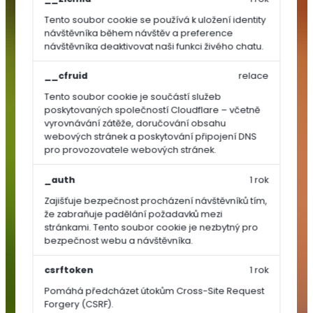
Tento soubor cookie se používá k uložení identity
TRAVNÍ
návštěvníka během návštěv a preference
OSIVA
návštěvníka deaktivovat naši funkci živého chatu.
__cfruid
relace
Dosev
a
Tento soubor cookie je součástí služeb
poskytovaných společností Cloudflare – včetně
regenerace
vyrovnávání zátěže, doručování obsahu
Univerzální
webových stránek a poskytování připojení DNS
a
pro provozovatele webových stránek.
parkové
směsi
_auth
1 rok
Sportovní
Zajišťuje bezpečnost procházení návštěvníků tím,
směsi
že zabraňuje padělání požadavků mezi
stránkami. Tento soubor cookie je nezbytný pro
Speciální
bezpečnost webu a návštěvníka.
směsi
Luční
csrftoken
1 rok
směsi
Pomáhá předcházet útokům Cross-Site Request
SEMÍNKA
Forgery (CSRF).