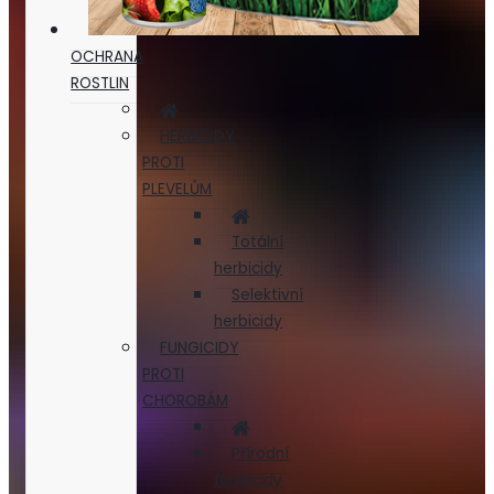
OCHRANA
ROSTLIN
HERBICIDY
PROTI
PLEVELŮM
Totální
herbicidy
Selektivní
herbicidy
FUNGICIDY
PROTI
CHOROBÁM
Přírodní
fungicidy