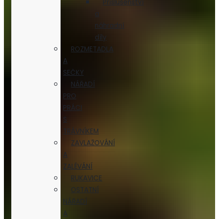
Příslušenství
a
náhradní
díly
ROZMETADLA
A
SEČKY
NÁŘADÍ
PRO
PRÁCI
S
TRÁVNÍKEM
ZAVLAŽOVÁNÍ
A
ZALÉVÁNÍ
RUKAVICE
OSTATNÍ
NÁŘADÍ
A