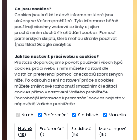
Substráty
Co jsou cookies?
pro
Cookies jsou krátké textové informace, které jsou
výsev
uloženy ve Vašem prohlížeči. Tyto informace běžně
a
používají všechny webové stránky a jejich
množení
procházením dochází k ukládání cookies. Pomocí
partnerských skriptů, které mohou stránky používat
Substráty
(například Google analytics
pro
pokojovky
Jak lze nastavit práci webu s cookies?
Substráty
Přestože doporučujeme povolit používání všech typů
cookies, práci webu s nimi můžete nastavit dle
pro
vlastních preferencí pomocí checkboxů zobrazených
balkónovky
níže. Po odsouhlasení nastavení práce s cookies
Substráty
můžete změnit své rozhodnutí smazáním či editací
pro
cookies přímo v nastavení Vašeho prohlížeče.
Podrobnější informace k promazání cookies najdete v
okrasné
nápovědě Vašeho prohlížeče.
dřeviny
Speciální
Nutné
Preferenční
Statistické
Marketingové
substráty
Nutné
Preferenční
Statistické
Marketingové
Ne
Rašelina
(13)
(1)
(15)
(15)
(7
Přísady