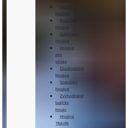
hnojiva
Letní
hnojiva
Podzimní
hnojiva
Celoroční
hnojiva
Hnojiva
pro
výsev
Dlouhodobá
hnojiva
Speciální
hnojiva
Zvýhodněné
balíčky
hnojiv
Hnojiva
TRAVIN