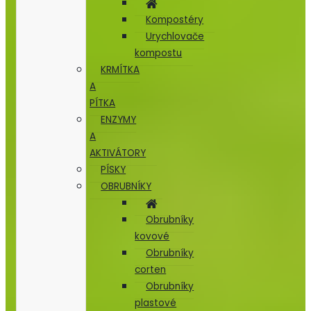
Kompostéry
Urychlovače
kompostu
KRMÍTKA
A
PÍTKA
ENZYMY
A
AKTIVÁTORY
PÍSKY
OBRUBNÍKY
Obrubníky
kovové
Obrubníky
corten
Obrubníky
plastové