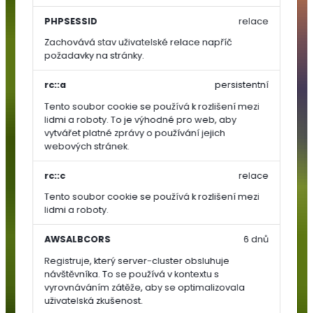
Zelenina
PHPSESSID
relace
Zachovává stav uživatelské relace napříč
Rajčata
požadavky na stránky.
Papriky
Okurky,
rc::a
persistentní
dýně,
Tento soubor cookie se používá k rozlišení mezi
cukety
lidmi a roboty. To je výhodné pro web, aby
vytvářet platné zprávy o používání jejich
Ostatní
webových stránek.
zelenina
Kořenová
rc::c
relace
zelenina
Tento soubor cookie se používá k rozlišení mezi
Cibulová
lidmi a roboty.
zelenina
Lusková
AWSALBCORS
6 dnů
zelenina
Registruje, který server-cluster obsluhuje
(luštěniny)
návštěvníka. To se používá v kontextu s
Listová
vyrovnáváním zátěže, aby se optimalizovala
uživatelská zkušenost.
zelenina