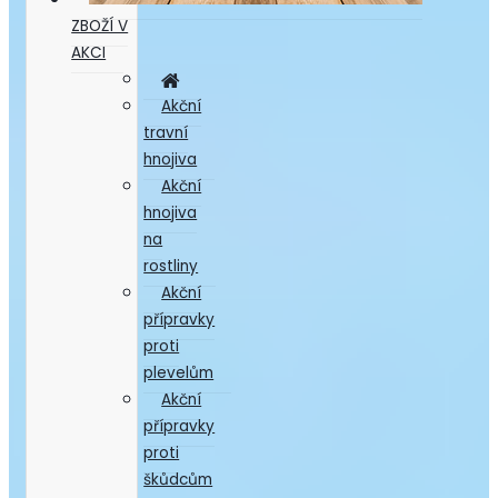
ZBOŽÍ V
AKCI
Akční
travní
hnojiva
Akční
hnojiva
na
rostliny
Akční
přípravky
proti
plevelům
Akční
přípravky
proti
škůdcům