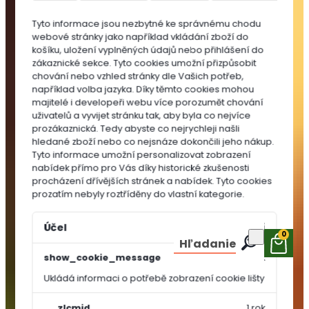
do
Tyto informace jsou nezbytné ke správnému chodu
substrátů
webové stránky jako například vkládání zboží do
MULČOVACÍ
košíku, uložení vyplněných údajů nebo přihlášení do
KŮRA
zákaznické sekce.
Tyto cookies umožní přizpůsobit
chování nebo vzhled stránky dle Vašich potřeb,
například volba jazyka.
Díky těmto cookies mohou
majitelé i developeři webu více porozumět chování
uživatelů a vyvijet stránku tak, aby byla co nejvíce
prozákaznická. Tedy abyste co nejrychleji našli
hledané zboží nebo co nejsnáze dokončili jeho nákup.
Tyto informace umožní personalizovat zobrazení
nabídek přímo pro Vás díky historické zkušenosti
procházení dřívějších stránek a nabídek.
Tyto cookies
prozatím nebyly roztříděny do vlastní kategorie.
Účel
Vypršení
0
Hľadanie
show_cookie_message
1 rok
Ukládá informaci o potřebě zobrazení cookie lišty
OSIVA A
SEMÍNKA
__zlcmid
1 rok