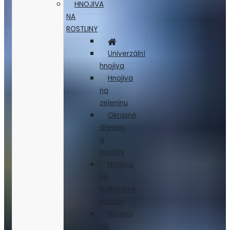
HNOJIVA
NA
ROSTLINY
Univerzální
hnojiva
Hnojiva
na
zeleninu
Okrasné
dřeviny
a
rostliny
Hnojiva
na
balkónové
rostliny
Hnojiva
na