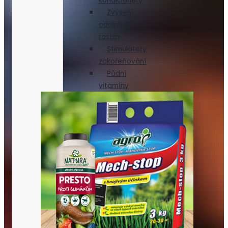
kondicionéry
Zvýšení
odolnosti
rostlin
Stimulátory
zakořeňování
Půdní
vitamíny