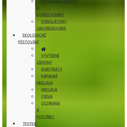
HYDROABSORBENTY
A
KONDICIONÉRY
STIMULÁTORY
ZAKOŘEŇOVÁNÍ
EKOLOGICKÉ
PĚSTOVÁNÍ
VYVÝŠENÉ
ZÁHONY
SUBSTRÁTY
KAPALNÁ
HNOJIVA
HNOJIVA
OSIVA
OCHRANA
A
POSTŘIKY
TEXTILIE