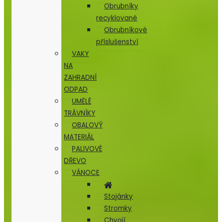
Obrubníky
recyklované
Obrubníkové
příslušenství
VAKY
NA
ZAHRADNÍ
ODPAD
UMĚLÉ
TRÁVNÍKY
OBALOVÝ
MATERIÁL
PALIVOVÉ
DŘEVO
VÁNOCE
Stojánky
Stromky
Chvojí