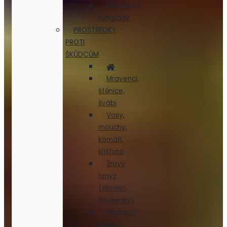
Chemické
fungicidy
PROSTŘEDKY
PROTI
ŠKŮDCŮM
Mravenci,
štěnice,
švábi
Vosy,
mouchy,
komáři,
klíšťata
Žravý
hmyz
(slimáci,
housenky)
Hlodavci,
savci,