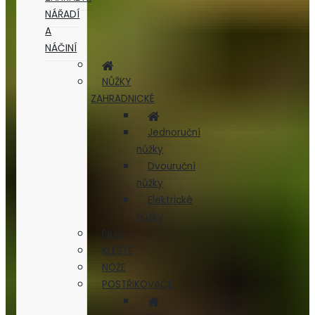
NÁŘADÍ
A
NÁČINÍ
NŮŽKY
ZAHRADNICKÉ
Jednoruční
nůžky
Dvouruční
nůžky
Elektrické
nůžky
PILKY
KLEŠTĚ
NOŽE
POSTŘIKOVAČE