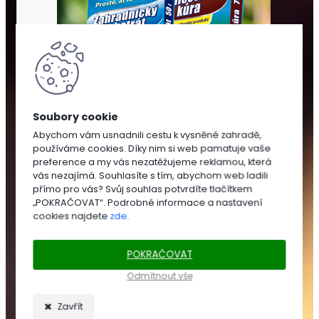
Abychom vám usnadnili cestu k vysněné zahradě,
používáme cookies. Díky nim si web pamatuje vaše
SUBSTRÁTY
preference a my vás nezatěžujeme reklamou, která
A
vás nezajímá. Souhlasíte s tím, abychom web ladili
MULČOVÁNÍ
přímo pro vás? Svůj souhlas potvrdíte tlačítkem
„POKRAČOVAT“. Podrobné informace a nastavení
cookies najdete
zde
.
SUBSTRÁTY
POKRAČOVAT
Zahradnické
substráty
Odmítnout vše
Trávníkové
substráty
Zavřít