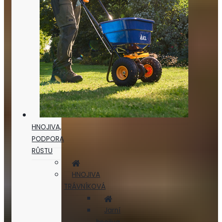
HNOJIVA,
PODPORA
RŮSTU
HNOJIVA
TRÁVNÍKOVÁ
Jarní