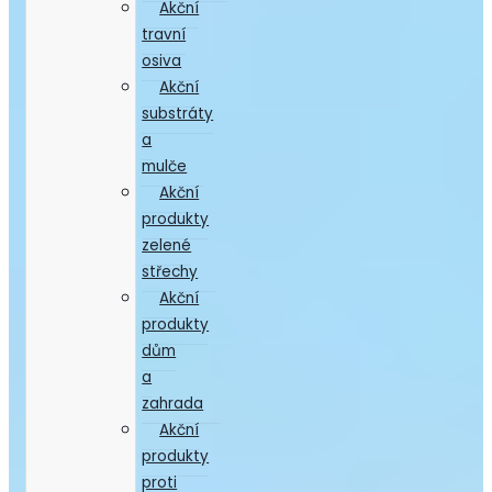
Akční
travní
osiva
Akční
substráty
a
mulče
Akční
produkty
zelené
střechy
Akční
produkty
dům
a
zahrada
Akční
produkty
proti