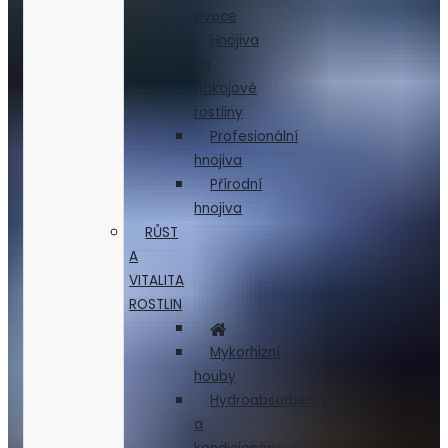
ovoce
Hnojiva
na
pokojové
rostliny
Profesionální
hnojiva
Přírodní
hnojiva
RŮST
A
VITALITA
ROSTLIN
Mykorhizní
houby
Hydroabsorbenty
a