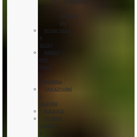
Příslušenství
a
náhradní
díly
ROZMETADLA
A
SEČKY
NÁŘADÍ
PRO
PRÁCI
S
TRÁVNÍKEM
ZAVLAŽOVÁNÍ
A
ZALÉVÁNÍ
RUKAVICE
OSTATNÍ
NÁŘADÍ
A