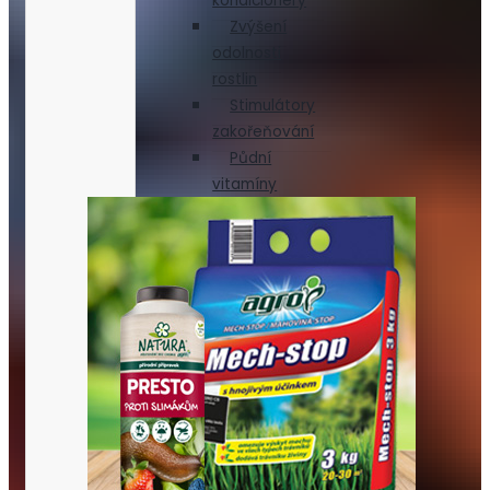
kondicionéry
Zvýšení
odolnosti
rostlin
Stimulátory
zakořeňování
Půdní
vitamíny