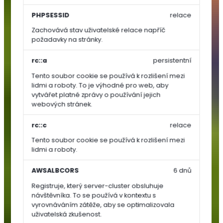
Zelenina
PHPSESSID
relace
Zachovává stav uživatelské relace napříč
Rajčata
požadavky na stránky.
Papriky
Okurky,
rc::a
persistentní
dýně,
Tento soubor cookie se používá k rozlišení mezi
cukety
lidmi a roboty. To je výhodné pro web, aby
vytvářet platné zprávy o používání jejich
Ostatní
webových stránek.
zelenina
Kořenová
rc::c
relace
zelenina
Tento soubor cookie se používá k rozlišení mezi
Cibulová
lidmi a roboty.
zelenina
Lusková
AWSALBCORS
6 dnů
zelenina
Registruje, který server-cluster obsluhuje
(luštěniny)
návštěvníka. To se používá v kontextu s
Listová
vyrovnáváním zátěže, aby se optimalizovala
uživatelská zkušenost.
zelenina