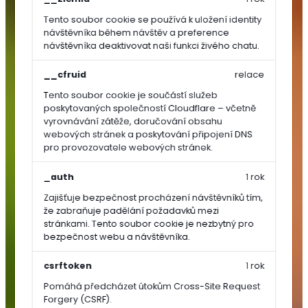
Tento soubor cookie se používá k uložení identity
TRAVNÍ
návštěvníka během návštěv a preference
OSIVA
návštěvníka deaktivovat naši funkci živého chatu.
__cfruid
relace
Dosev
a
Tento soubor cookie je součástí služeb
poskytovaných společností Cloudflare – včetně
regenerace
vyrovnávání zátěže, doručování obsahu
Univerzální
webových stránek a poskytování připojení DNS
a
pro provozovatele webových stránek.
parkové
směsi
_auth
1 rok
Sportovní
Zajišťuje bezpečnost procházení návštěvníků tím,
směsi
že zabraňuje padělání požadavků mezi
stránkami. Tento soubor cookie je nezbytný pro
Speciální
bezpečnost webu a návštěvníka.
směsi
Luční
csrftoken
1 rok
směsi
Pomáhá předcházet útokům Cross-Site Request
SEMÍNKA
Forgery (CSRF).