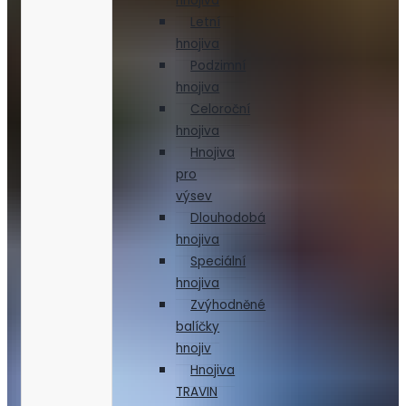
hnojiva
Letní
hnojiva
Podzimní
hnojiva
Celoroční
hnojiva
Hnojiva
pro
výsev
Dlouhodobá
hnojiva
Speciální
hnojiva
Zvýhodněné
balíčky
hnojiv
Hnojiva
TRAVIN