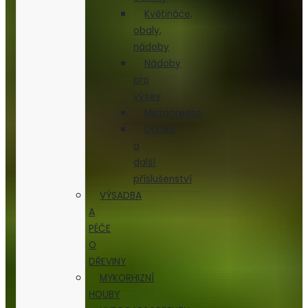
Květináče,
obaly,
nádoby
Nádoby
pro
výsev
Microgreens
Držáky
a
další
příslušenství
VÝSADBA
A
PÉČE
O
DŘEVINY
MYKORHIZNÍ
HOUBY