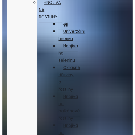
HNOJIVA
NA
ROSTLINY
Univerzální
hnojiva
Hnojiva
na
zeleninu
Okrasné
dřeviny
a
rostliny
Hnojiva
na
balkónové
rostliny
Hnojiva
na