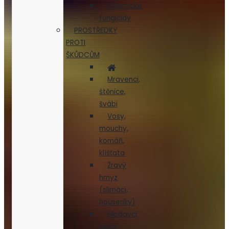
Chemické
fungicidy
PROSTŘEDKY
PROTI
ŠKŮDCŮM
Mravenci,
štěnice,
švábi
Vosy,
mouchy,
komáři,
klíšťata
Žravý
hmyz
(slimáci,
housenky)
Hlodavci,
savci,