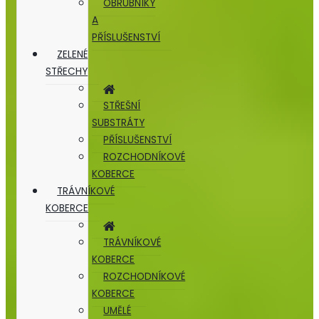
OBRUBNÍKY
A
PŘÍSLUŠENSTVÍ
ZELENÉ
STŘECHY
STŘEŠNÍ
SUBSTRÁTY
PŘÍSLUŠENSTVÍ
ROZCHODNÍKOVÉ
KOBERCE
TRÁVNÍKOVÉ
KOBERCE
TRÁVNÍKOVÉ
KOBERCE
ROZCHODNÍKOVÉ
KOBERCE
UMĚLÉ