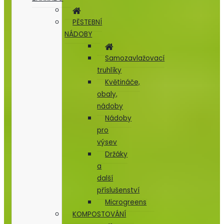
PĚSTEBNÍ
NÁDOBY
Samozavlažovací
truhlíky
Květináče,
obaly,
nádoby
Nádoby
pro
výsev
Držáky
a
další
příslušenství
Microgreens
KOMPOSTOVÁNÍ