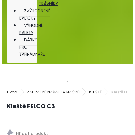
TRÁVNÍKY
ZVÝHODNĚNÉ
BALÍČKY
VÝHODNÉ
PALETY
DÁRKY
PRO
ZAHRÁDKÁŘE
Úvod
ZAHRADNÍ NÁŘADÍ A NÁČINÍ
KLEŠTĚ
Kleště FELC
Kleště FELCO C3