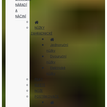
NÁŘADÍ
A
NÁČINÍ
NŮŽKY
ZAHRADNICKÉ
Jednoruční
nůžky
Dvouruční
nůžky
Elektrické
nůžky
PILKY
KLEŠTĚ
NOŽE
POSTŘIKOVAČE