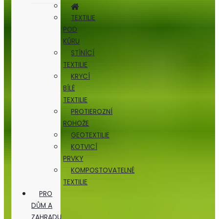
TEXTILIE
POD
KŮRU
STÍNÍCÍ
TEXTILIE
KRYCÍ
BÍLÉ
TEXTILIE
PROTIEROZNÍ
ROHOŽE
GEOTEXTILIE
KOTVICÍ
PRVKY
KOMPOSTOVATELNÉ
TEXTILIE
PRO
DŮM A
ZAHRADU