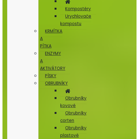
Kompostéry
Urychlovače
kompostu
KRMÍTKA
A
PÍTKA
ENZYMY
A
AKTIVÁTORY
PÍSKY
OBRUBNÍKY
Obrubníky
kovové
Obrubníky
corten
Obrubníky
plastové