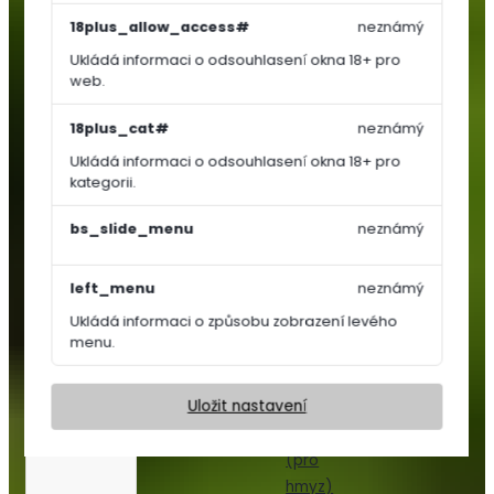
Košťálová
18plus_allow_access#
neznámý
zelenina
Ukládá informaci o odsouhlasení okna 18+ pro
Jahodníky
web.
Bylinky
a
18plus_cat#
neznámý
koření
Ukládá informaci o odsouhlasení okna 18+ pro
Květiny
kategorii.
a
trávy
bs_slide_menu
neznámý
Trvalky
left_menu
neznámý
Letničky,
Ukládá informaci o způsobu zobrazení levého
Dvouletky
menu.
Květinový
koberec
Uložit nastavení
Nektar
párty
(pro
hmyz)