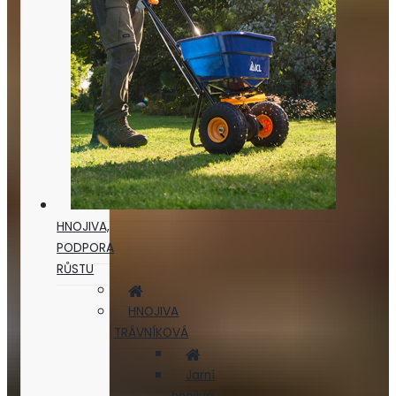
HNOJIVA,
PODPORA
RŮSTU
HNOJIVA
TRÁVNÍKOVÁ
Jarní