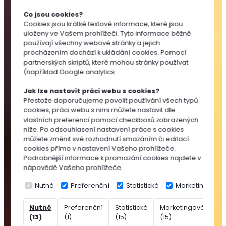
Substráty
Co jsou cookies?
pro
Cookies jsou krátké textové informace, které jsou
výsev
uloženy ve Vašem prohlížeči. Tyto informace běžně
a
používají všechny webové stránky a jejich
množení
procházením dochází k ukládání cookies. Pomocí
partnerských skriptů, které mohou stránky používat
Substráty
(například Google analytics
pro
pokojovky
Jak lze nastavit práci webu s cookies?
Substráty
Přestože doporučujeme povolit používání všech typů
cookies, práci webu s nimi můžete nastavit dle
pro
vlastních preferencí pomocí checkboxů zobrazených
balkónovky
níže. Po odsouhlasení nastavení práce s cookies
Substráty
můžete změnit své rozhodnutí smazáním či editací
pro
cookies přímo v nastavení Vašeho prohlížeče.
Podrobnější informace k promazání cookies najdete v
okrasné
nápovědě Vašeho prohlížeče.
dřeviny
Speciální
Nutné
Preferenční
Statistické
Marketingové
substráty
Nutné
Preferenční
Statistické
Marketingové
Ne
Rašelina
(13)
(1)
(15)
(15)
(7
Přísady