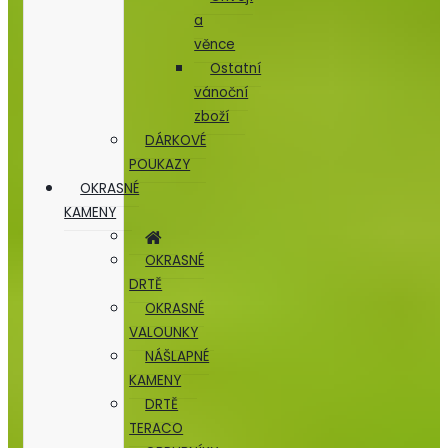
a
věnce
Ostatní
vánoční
zboží
DÁRKOVÉ
POUKAZY
OKRASNÉ
KAMENY
OKRASNÉ
DRTĚ
OKRASNÉ
VALOUNKY
NÁŠLAPNÉ
KAMENY
DRTĚ
TERACO