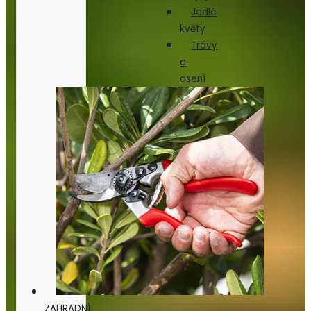
Jedlé
květy
Trávy
a
osení
ZAHRADNÍ