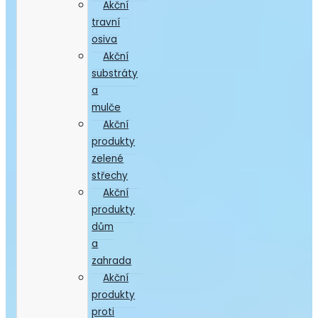
Akční
travní
osiva
Akční
substráty
a
mulče
Akční
produkty
zelené
střechy
Akční
produkty
dům
a
zahrada
Akční
produkty
proti