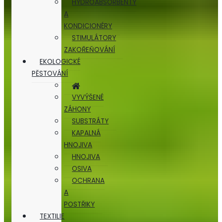
HYDROABSORBENTY
A
KONDICIONÉRY
STIMULÁTORY
ZAKOŘEŇOVÁNÍ
EKOLOGICKÉ
PĚSTOVÁNÍ
VYVÝŠENÉ
ZÁHONY
SUBSTRÁTY
KAPALNÁ
HNOJIVA
HNOJIVA
OSIVA
OCHRANA
A
POSTŘIKY
TEXTILIE