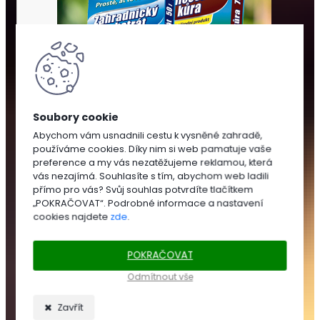
Abychom vám usnadnili cestu k vysněné zahradě,
používáme cookies. Díky nim si web pamatuje vaše
SUBSTRÁTY
preference a my vás nezatěžujeme reklamou, která
A
vás nezajímá. Souhlasíte s tím, abychom web ladili
MULČOVÁNÍ
přímo pro vás? Svůj souhlas potvrdíte tlačítkem
„POKRAČOVAT“. Podrobné informace a nastavení
cookies najdete
zde
.
SUBSTRÁTY
POKRAČOVAT
Zahradnické
substráty
Odmítnout vše
Trávníkové
substráty
Zavřít