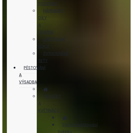
POUZDRA
NÁHRADNÍ
DÍLY
A
ÚDRŽBA
LIMITOVANÉ
EDICE
ZVÝHODNĚNÉ
SETY
PĚSTOVÁNÍ
A
VÝSADBA
TRUHLÍKY
A
KVĚTINÁČE
Samozavlažovací
truhlíky