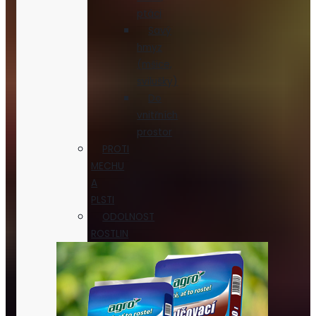
ptáci
Savý
hmyz
(mšice,
svilušky)
Do
vnitřních
prostor
PROTI
MECHU
A
PLSTI
ODOLNOST
ROSTLIN