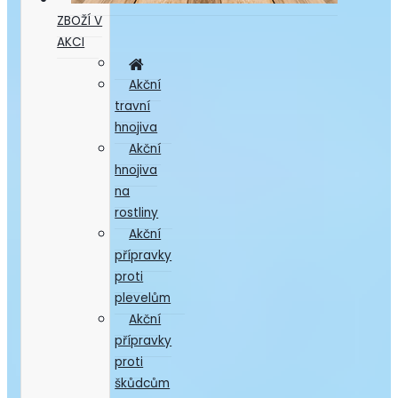
ZBOŽÍ V
AKCI
Akční
travní
hnojiva
Akční
hnojiva
na
rostliny
Akční
přípravky
proti
plevelům
Akční
přípravky
proti
škůdcům