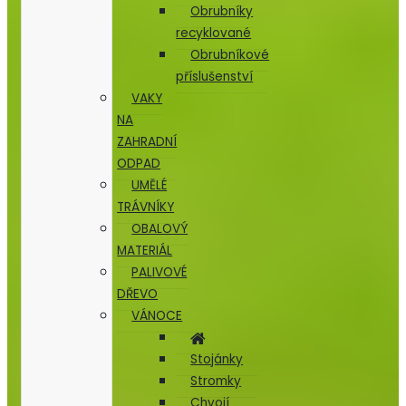
Obrubníky
recyklované
Obrubníkové
příslušenství
VAKY
NA
ZAHRADNÍ
ODPAD
UMĚLÉ
TRÁVNÍKY
OBALOVÝ
MATERIÁL
PALIVOVÉ
DŘEVO
VÁNOCE
Stojánky
Stromky
Chvojí