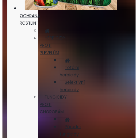
OCHRANA
ROSTLIN
HERBICIDY
PROTI
PLEVELŮM
Totální
herbicidy
Selektivní
herbicidy
FUNGICIDY
PROTI
CHOROBÁM
Přírodní
fungicidy