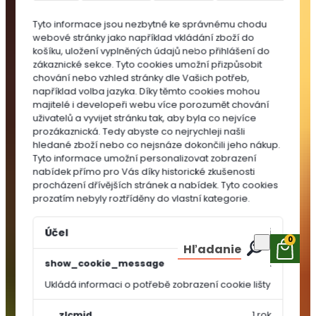
do
Tyto informace jsou nezbytné ke správnému chodu
substrátů
webové stránky jako například vkládání zboží do
MULČOVACÍ
košíku, uložení vyplněných údajů nebo přihlášení do
KŮRA
zákaznické sekce.
Tyto cookies umožní přizpůsobit
chování nebo vzhled stránky dle Vašich potřeb,
například volba jazyka.
Díky těmto cookies mohou
majitelé i developeři webu více porozumět chování
uživatelů a vyvijet stránku tak, aby byla co nejvíce
prozákaznická. Tedy abyste co nejrychleji našli
hledané zboží nebo co nejsnáze dokončili jeho nákup.
Tyto informace umožní personalizovat zobrazení
nabídek přímo pro Vás díky historické zkušenosti
procházení dřívějších stránek a nabídek.
Tyto cookies
prozatím nebyly roztříděny do vlastní kategorie.
Účel
Vypršení
0
Hľadanie
show_cookie_message
1 rok
Ukládá informaci o potřebě zobrazení cookie lišty
OSIVA A
SEMÍNKA
__zlcmid
1 rok