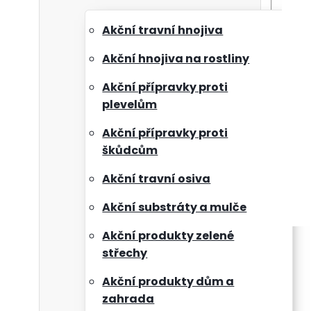
Akční travní hnojiva
Akční hnojiva na rostliny
Akční přípravky proti
plevelům
Akční přípravky proti
škůdcům
Akční travní osiva
Akční substráty a mulče
Akční produkty zelené
střechy
Akční produkty dům a
zahrada