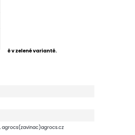
ště v zelené variantě.
v, agrocs(zavinac)agrocs.cz