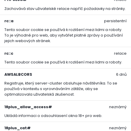
tí / Aplikace:
Zachovává stav uživatelské relace napříč požadavky na stránky.
rávníky s přebytečnou travní plstí
rc::a
persistentní
Tento soubor cookie se používá k rozlišení mezi lidmi a roboty.
né pro pravidelnou údržbu bez nutnosti mechanického z
To je výhodné pro web, aby vytvářet platné zprávy o používání
jejich webových stránek.
ka FLORIA
patří do portfolia českého výrobce AGRO CS, kt
rc::c
relace
pravky pro péči o zahradu. Produkty FLORIA jsou navrž
Tento soubor cookie se používá k rozlišení mezi lidmi a roboty.
em na dlouhodobý účinek a snadnou aplikaci.
AWSALBCORS
6 dnů
ečnostní pokyny:
Registruje, který server-cluster obsluhuje návštěvníka. To se
používá v kontextu s vyrovnáváním zátěže, aby se
optimalizovala uživatelská zkušenost.
ráci nejezte, nepijte, nekuřte.
18plus_allow_access#
neznámý
vejte ochranné rukavice.
Ukládá informaci o odsouhlasení okna 18+ pro web.
áci si umyjte ruce vodou a mýdlem.
18plus_cat#
neznámý