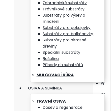
Použi
Zahradnické substráty
Trávníkové substráty
Substráty pro výsev a
pro t
množení
vhod
Substráty pro pokojovky
Substráty pro balkónovky
Substráty pro okrasné
Znač
dřeviny
a pří
Speciální substráty
důraz
Rašelina
Přísady do substrátů
Bezp
MULČOVACÍ KŮRA
Při p
OSIVA A SEMÍNKA
Použí
TRAVNÍ OSIVA
Po pr
Dosev a regenerace