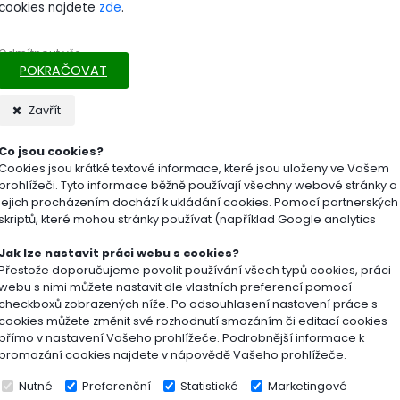
á alternativa k vertikutaci. Obsahuje základní živiny (N
cookies najdete
zde
.
 podporují rozklad travní plsti, zlepšují příjem živin a vod
ťuje sytě zelené zbarvení a vysoký obsah draslíku zvyš
Odmítnout vše
ní pro použití na jaře a na podzim.
POKRAČOVAT
Zavřít
tnosti / Výhody:
Co jsou cookies?
Cookies jsou krátké textové informace, které jsou uloženy ve Vašem
azuje vertikutaci díky půdním mikroorganismům
prohlížeči. Tyto informace běžně používají všechny webové stránky a
jejich procházením dochází k ukládání cookies. Pomocí partnerských
uje mykorhizní houby pro lepší příjem živin
skriptů, které mohou stránky používat (například Google analytics
o pro sytě zelený trávník
Jak lze nastavit práci webu s cookies?
Přestože doporučujeme povolit používání všech typů cookies, práci
webu s nimi můžete nastavit dle vlastních preferencí pomocí
ík pro zvýšení odolnosti vůči suchu
checkboxů zobrazených níže. Po odsouhlasení nastavení práce s
cookies můžete změnit své rozhodnutí smazáním či editací cookies
uje růst mechů a plevelů
přímo v nastavení Vašeho prohlížeče. Podrobnější informace k
promazání cookies najdete v nápovědě Vašeho prohlížeče.
hodobý účinek až 2 měsíce
Nutné
Preferenční
Statistické
Marketingové