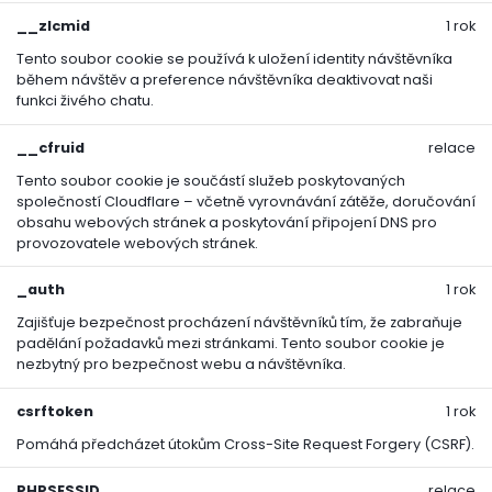
kujte za sucha, ručně nebo posypovým vozíkem
__zlcmid
1 rok
Tento soubor cookie se používá k uložení identity návštěvníka
likaci doporučeno zavlažování
během návštěv a preference návštěvníka deaktivovat naši
funkci živého chatu.
nické údaje:
__cfruid
relace
Tento soubor cookie je součástí služeb poskytovaných
: granulované hnojivo
společností Cloudflare – včetně vyrovnávání zátěže, doručování
obsahu webových stránek a poskytování připojení DNS pro
provozovatele webových stránek.
organické hnojivo s mikrobiální složkou
_auth
1 rok
kost balení a vydatnost:
Zajišťuje bezpečnost procházení návštěvníků tím, že zabraňuje
padělání požadavků mezi stránkami. Tento soubor cookie je
nezbytný pro bezpečnost webu a návštěvníka.
í: 7,5 kg
csrftoken
1 rok
nost: až 150 m²
Pomáhá předcházet útokům Cross-Site Request Forgery (CSRF).
PHPSESSID
relace