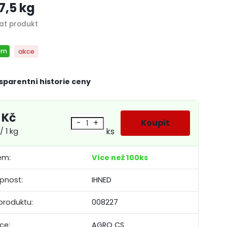
 7,5 kg
em
akce
sparentní historie ceny
 Kč
-
+
ks
/ 1 kg
em:
Více než 100ks
pnost:
IHNED
produktu:
008227
ce:
AGRO CS