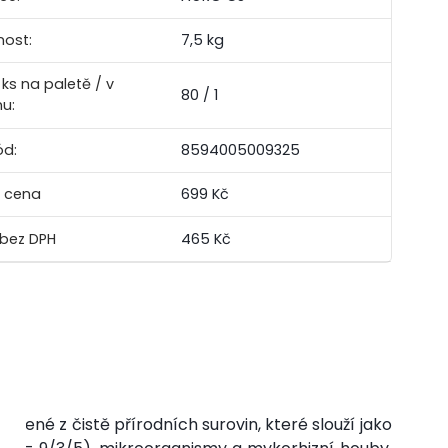
ost:
7,5 kg
ks na paletě / v
80 / 1
nu:
ód:
8594005009325
 cena
699 Kč
465 Kč
robené z čistě přírodních surovin, které slouží jako