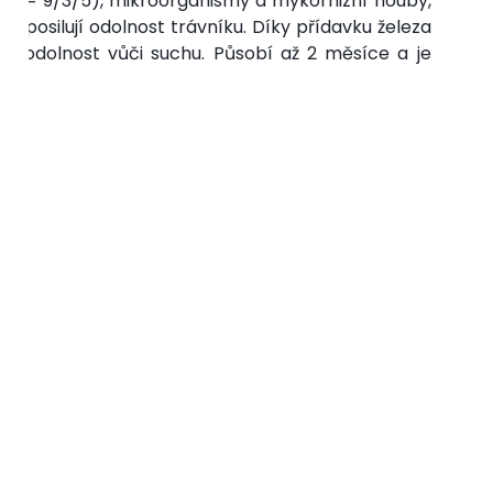
/P/K = 9/3/5), mikroorganismy a mykorhizní houby,
y a posilují odolnost trávníku. Díky přídavku železa
uje odolnost vůči suchu. Působí až 2 měsíce a je