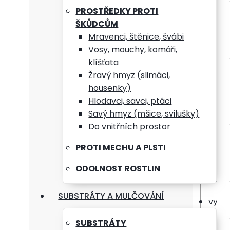
apli
PROSTŘEDKY PROTI
ŠKŮDCŮM
po ap
Mravenci, štěnice, švábi
Vosy, mouchy, komáři,
klíšťata
Tech
Žravý hmyz (slimáci,
housenky)
forma
Hlodavci, savci, ptáci
Savý hmyz (mšice, svilušky)
typ: 
Do vnitřních prostor
PROTI MECHU A PLSTI
Veli
ODOLNOST ROSTLIN
balen
SUBSTRÁTY A MULČOVÁNÍ
vydat
SUBSTRÁTY