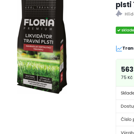
plsti
sklad
Tran
563
75 Kč 
Sklad
Dostu
Číslo 
Výrob