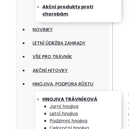
Akční produkty proti
chorobám
NOVINKY
LETNÍ ÚDRŽBA ZAHRADY
VŠE PRO TRÁVNÍK
AKČNÍ HITOVKY
HNOJIVA, PODPORA RŮSTU
Kom
HNOJIVA TRÁVNÍKOVÁ
Jarní hnojiva
Letní hnojiva
Podzimní hnojiva
FLORI
Celoroční hnojiva