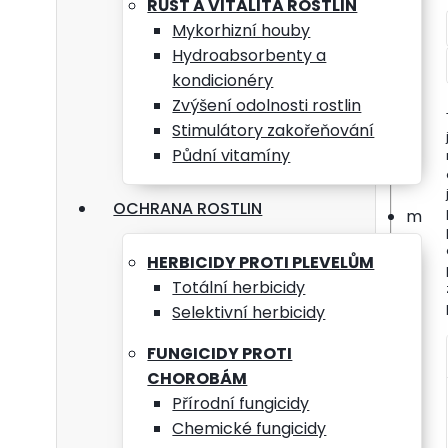
RŮST A VITALITA ROSTLIN
vhod
Mykorhizní houby
Hydroabsorbenty a
Slože
kondicionéry
Zvýšení odolnosti rostlin
péřo
Stimulátory zakořeňování
Půdní vitamíny
želez
OCHRANA ROSTLIN
mikro
myko
HERBICIDY PROTI PLEVELŮM
Totální herbicidy
Selektivní herbicidy
Dopo
FUNGICIDY PROTI
CHOROBÁM
0,5 k
Přírodní fungicidy
aplik
Chemické fungicidy