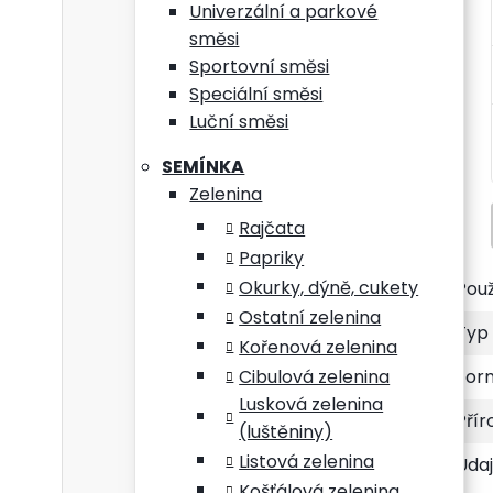
Univerzální a parkové
Při z
směsi
Sportovní směsi
Při p
Speciální směsi
V pří
Luční směsi
SEMÍNKA
Vzhl
Zelenina
Rajčata
Papriky
Okurky, dýně, cukety
Použ
Ostatní zelenina
Typ 
Kořenová zelenina
Cibulová zelenina
Form
Lusková zelenina
Přír
(luštěniny)
Listová zelenina
Údaj
Košťálová zelenina