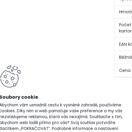
Hmotn
Počet 
karto
EAN k
Běžná
pletní specifikace
Abychom vám usnadnili cestu k vysněné zahradě, používáme
cookies. Díky nim si web pamatuje vaše preference a my vás
nezatěžujeme reklamou, která vás nezajímá. Souhlasíte s tím,
abychom web ladili přímo pro vás? Svůj souhlas potvrdíte
A Likvidátor travní plsti je speciální trávníkové hnojivo vy
tlačítkem „POKRAČOVAT“. Podrobné informace a nastavení