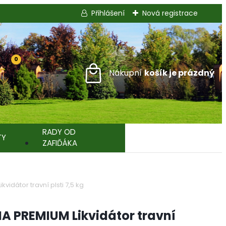
Přihlášení
Nová registrace
0
RADY OD
TY
ZAFIĎÁKA
kvidátor travní plsti 7,5 kg
IA PREMIUM Likvidátor travní