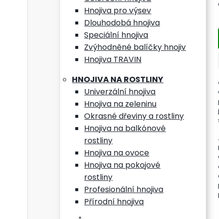
účinn
Hnojiva pro výsev
které
Dlouhodobá hnojiva
zajiš
Speciální hnojiva
ideál
Zvýhodněné balíčky hnojiv
Hnojiva TRAVIN
Vlas
HNOJIVA NA ROSTLINY
Univerzální hnojiva
nahr
Hnojiva na zeleninu
obsah
Okrasné dřeviny a rostliny
Hnojiva na balkónové
želez
rostliny
Hnojiva na ovoce
drasl
Hnojiva na pokojové
rostliny
omez
Profesionální hnojiva
dlou
Přírodní hnojiva