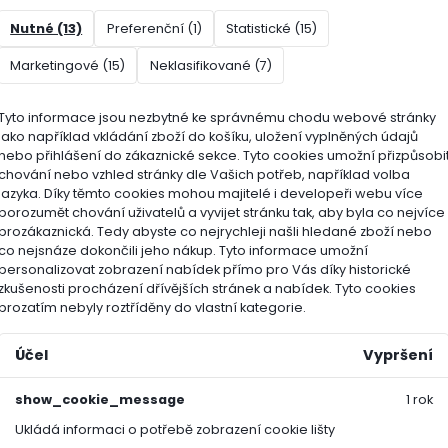
né pro použití s mulčovacími a robotickými sekačkami
Nutné (13)
Preferenční (1)
Statistické (15)
Marketingové (15)
Neklasifikované (7)
ní:
Tyto informace jsou nezbytné ke správnému chodu webové stránky
vá moučka, vináza
jako například vkládání zboží do košíku, uložení vyplněných údajů
nebo přihlášení do zákaznické sekce.
Tyto cookies umožní přizpůsobi
o
chování nebo vzhled stránky dle Vašich potřeb, například volba
jazyka.
Díky těmto cookies mohou majitelé i developeři webu více
porozumět chování uživatelů a vyvijet stránku tak, aby byla co nejvíce
organismy (Bacillus spp.)
prozákaznická. Tedy abyste co nejrychleji našli hledané zboží nebo
co nejsnáze dokončili jeho nákup.
Tyto informace umožní
rhizní houby
personalizovat zobrazení nabídek přímo pro Vás díky historické
zkušenosti procházení dřívějších stránek a nabídek.
Tyto cookies
prozatím nebyly roztříděny do vlastní kategorie.
ručené dávkování:
Účel
Vypršení
g na 10 m²
show_cookie_message
1 rok
ace ideálně 2× ročně – na jaře a na podzim
Ukládá informaci o potřebě zobrazení cookie lišty