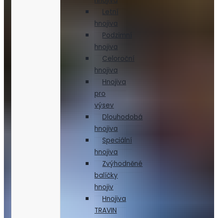
hnojiva
Letní
hnojiva
Podzimní
hnojiva
Celoroční
hnojiva
Hnojiva
pro
výsev
Dlouhodobá
hnojiva
Speciální
hnojiva
Zvýhodněné
balíčky
hnojiv
Hnojiva
TRAVIN