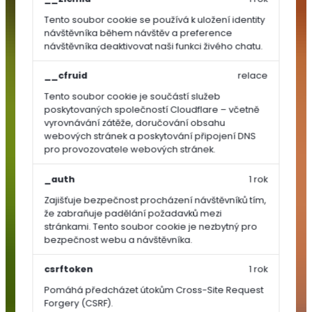
Tento soubor cookie se používá k uložení identity
TRAVNÍ
návštěvníka během návštěv a preference
OSIVA
návštěvníka deaktivovat naši funkci živého chatu.
__cfruid
relace
Dosev
a
Tento soubor cookie je součástí služeb
poskytovaných společností Cloudflare – včetně
regenerace
vyrovnávání zátěže, doručování obsahu
Univerzální
webových stránek a poskytování připojení DNS
a
pro provozovatele webových stránek.
parkové
směsi
_auth
1 rok
Sportovní
Zajišťuje bezpečnost procházení návštěvníků tím,
směsi
že zabraňuje padělání požadavků mezi
stránkami. Tento soubor cookie je nezbytný pro
Speciální
bezpečnost webu a návštěvníka.
směsi
Luční
csrftoken
1 rok
směsi
Pomáhá předcházet útokům Cross-Site Request
SEMÍNKA
Forgery (CSRF).