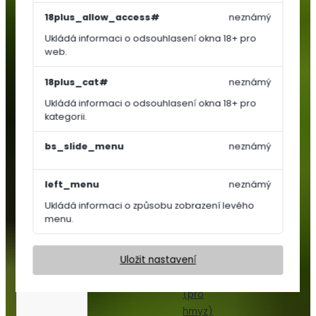
Košťálová
18plus_allow_access#
neznámý
zelenina
Ukládá informaci o odsouhlasení okna 18+ pro
Jahodníky
web.
Bylinky
a
18plus_cat#
neznámý
koření
Ukládá informaci o odsouhlasení okna 18+ pro
Květiny
kategorii.
a
trávy
bs_slide_menu
neznámý
Trvalky
left_menu
neznámý
Letničky,
Ukládá informaci o způsobu zobrazení levého
Dvouletky
menu.
Květinový
koberec
Uložit nastavení
Nektar
párty
(pro
hmyz)