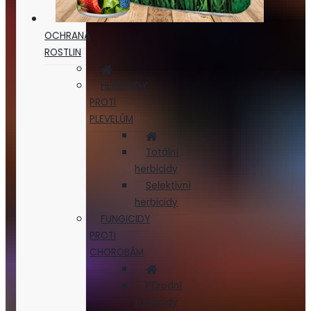
OCHRANA
ROSTLIN
HERBICIDY
PROTI
PLEVELŮM
Totální
herbicidy
Selektivní
herbicidy
FUNGICIDY
PROTI
CHOROBÁM
Přírodní
fungicidy