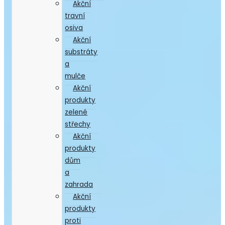
Akční
travní
osiva
Akční
substráty
a
mulče
Akční
produkty
zelené
střechy
Akční
produkty
dům
a
zahrada
Akční
produkty
proti