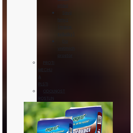
ptáci
Savý
hmyz
(mšice,
svilušky)
Do
vnitřních
prostor
PROTI
MECHU
A
PLSTI
ODOLNOST
ROSTLIN