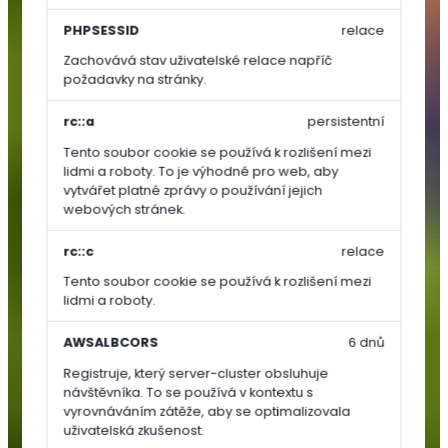
Zelenina
PHPSESSID
relace
Zachovává stav uživatelské relace napříč
Rajčata
požadavky na stránky.
Papriky
Okurky,
rc::a
persistentní
dýně,
Tento soubor cookie se používá k rozlišení mezi
cukety
lidmi a roboty. To je výhodné pro web, aby
vytvářet platné zprávy o používání jejich
Ostatní
webových stránek.
zelenina
Kořenová
rc::c
relace
zelenina
Tento soubor cookie se používá k rozlišení mezi
Cibulová
lidmi a roboty.
zelenina
Lusková
AWSALBCORS
6 dnů
zelenina
Registruje, který server-cluster obsluhuje
(luštěniny)
návštěvníka. To se používá v kontextu s
Listová
vyrovnáváním zátěže, aby se optimalizovala
uživatelská zkušenost.
zelenina