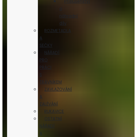
Příslušenství
a
náhradní
díly
ROZMETADLA
A
SEČKY
NÁŘADÍ
PRO
PRÁCI
S
TRÁVNÍKEM
ZAVLAŽOVÁNÍ
A
ZALÉVÁNÍ
RUKAVICE
OSTATNÍ
NÁŘADÍ
A