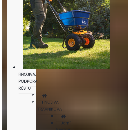
HNOJIVA,
PODPORA
RŮSTU
HNOJIVA
TRÁVNÍKOVÁ
Jarní