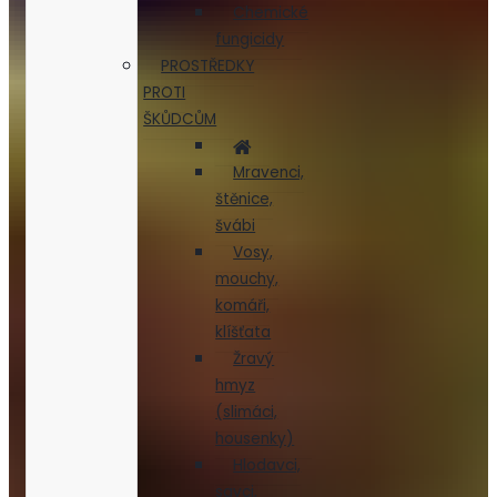
Chemické
fungicidy
PROSTŘEDKY
PROTI
ŠKŮDCŮM
Mravenci,
štěnice,
švábi
Vosy,
mouchy,
komáři,
klíšťata
Žravý
hmyz
(slimáci,
housenky)
Hlodavci,
savci,