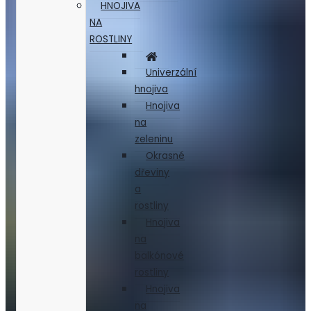
HNOJIVA
NA
ROSTLINY
Univerzální
hnojiva
Hnojiva
na
zeleninu
Okrasné
dřeviny
a
rostliny
Hnojiva
na
balkónové
rostliny
Hnojiva
na