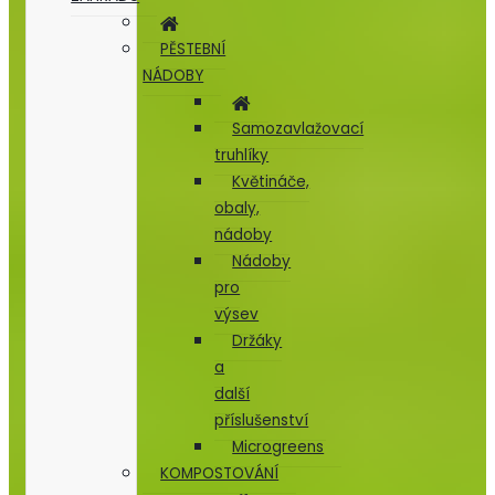
PĚSTEBNÍ
NÁDOBY
Samozavlažovací
truhlíky
Květináče,
obaly,
nádoby
Nádoby
pro
výsev
Držáky
a
další
příslušenství
Microgreens
KOMPOSTOVÁNÍ