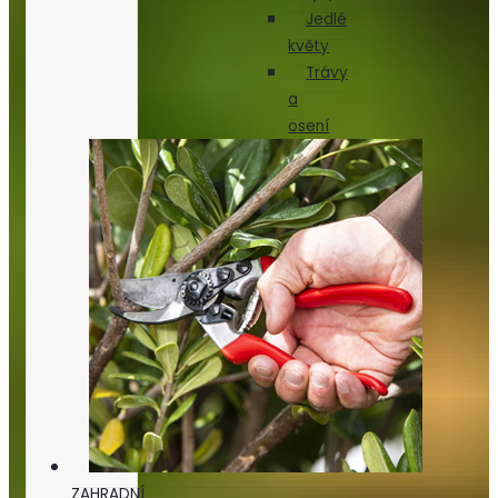
Jedlé
květy
Trávy
a
osení
ZAHRADNÍ