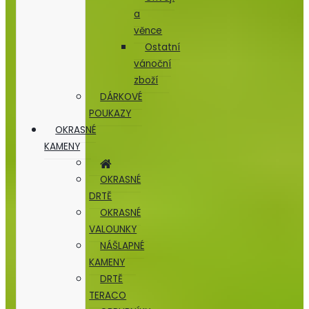
a
věnce
Ostatní
vánoční
zboží
DÁRKOVÉ
POUKAZY
OKRASNÉ
KAMENY
OKRASNÉ
DRTĚ
OKRASNÉ
VALOUNKY
NÁŠLAPNÉ
KAMENY
DRTĚ
TERACO