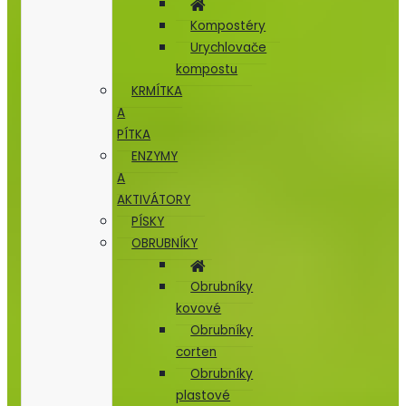
Kompostéry
Urychlovače
kompostu
KRMÍTKA
A
PÍTKA
ENZYMY
A
AKTIVÁTORY
PÍSKY
OBRUBNÍKY
Obrubníky
kovové
Obrubníky
corten
Obrubníky
plastové