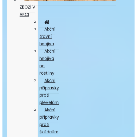
ZBOŽÍ V
AKCI
Akční
travní
hnojiva
Akční
hnojiva
na
rostliny
Akční
přípravky
proti
plevelům
Akční
přípravky
proti
škůdcům