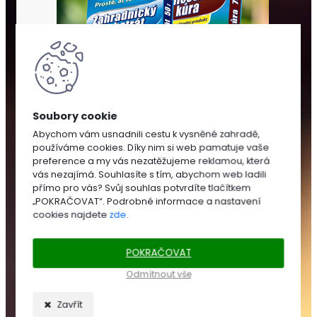
Abychom vám usnadnili cestu k vysněné zahradě,
používáme cookies. Díky nim si web pamatuje vaše
SUBSTRÁTY
preference a my vás nezatěžujeme reklamou, která
A
vás nezajímá. Souhlasíte s tím, abychom web ladili
MULČOVÁNÍ
přímo pro vás? Svůj souhlas potvrdíte tlačítkem
„POKRAČOVAT“. Podrobné informace a nastavení
cookies najdete
zde
.
SUBSTRÁTY
POKRAČOVAT
Zahradnické
substráty
Odmítnout vše
Trávníkové
substráty
Zavřít