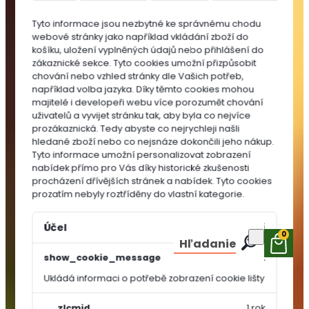
do
Tyto informace jsou nezbytné ke správnému chodu
substrátů
webové stránky jako například vkládání zboží do
MULČOVACÍ
košíku, uložení vyplněných údajů nebo přihlášení do
KŮRA
zákaznické sekce.
Tyto cookies umožní přizpůsobit
chování nebo vzhled stránky dle Vašich potřeb,
například volba jazyka.
Díky těmto cookies mohou
majitelé i developeři webu více porozumět chování
uživatelů a vyvijet stránku tak, aby byla co nejvíce
prozákaznická. Tedy abyste co nejrychleji našli
hledané zboží nebo co nejsnáze dokončili jeho nákup.
Tyto informace umožní personalizovat zobrazení
nabídek přímo pro Vás díky historické zkušenosti
procházení dřívějších stránek a nabídek.
Tyto cookies
prozatím nebyly roztříděny do vlastní kategorie.
Účel
Vypršení
0
Hľadanie
show_cookie_message
1 rok
Ukládá informaci o potřebě zobrazení cookie lišty
OSIVA A
SEMÍNKA
__zlcmid
1 rok