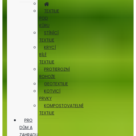
TEXTILIE
POD
KŮRU
STÍNÍCÍ
TEXTILIE
KRYCÍ
BÍLÉ
TEXTILIE
PROTIEROZNÍ
ROHOŽE
GEOTEXTILIE
KOTVICÍ
PRVKY
KOMPOSTOVATELNÉ
TEXTILIE
PRO
DŮM A
ZAHRADU