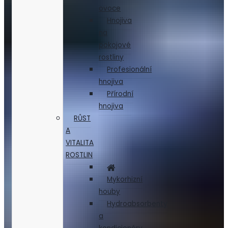
ovoce
Hnojiva
na
pokojové
rostliny
Profesionální
hnojiva
Přírodní
hnojiva
RŮST
A
VITALITA
ROSTLIN
Mykorhizní
houby
Hydroabsorbenty
a