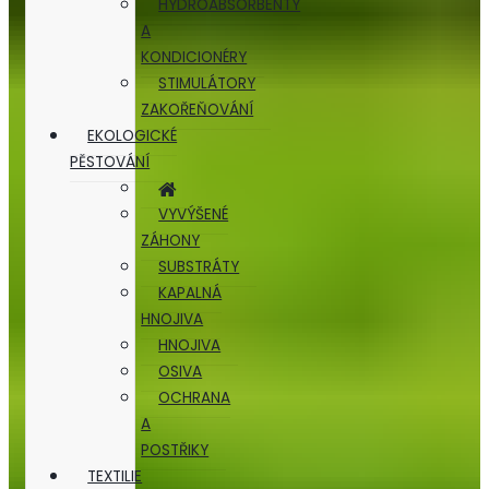
HYDROABSORBENTY
A
KONDICIONÉRY
STIMULÁTORY
ZAKOŘEŇOVÁNÍ
EKOLOGICKÉ
PĚSTOVÁNÍ
VYVÝŠENÉ
ZÁHONY
SUBSTRÁTY
KAPALNÁ
HNOJIVA
HNOJIVA
OSIVA
OCHRANA
A
POSTŘIKY
TEXTILIE