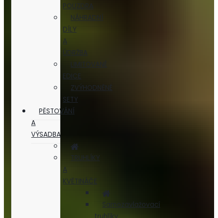
POUZDRA
NÁHRADNÍ
DÍLY
A
ÚDRŽBA
LIMITOVANÉ
EDICE
ZVÝHODNĚNÉ
SETY
PĚSTOVÁNÍ
A
VÝSADBA
TRUHLÍKY
A
KVĚTINÁČE
Samozavlažovací
truhlíky