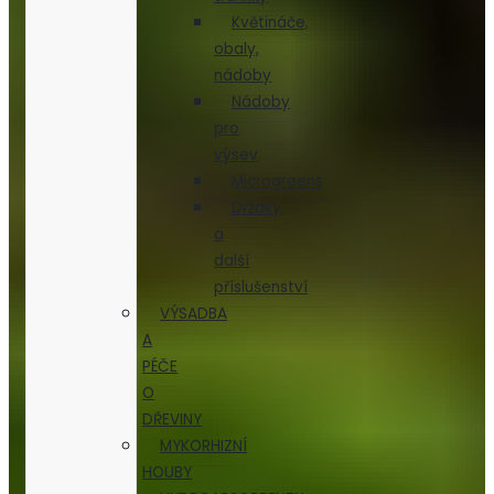
Květináče,
obaly,
nádoby
Nádoby
pro
výsev
Microgreens
Držáky
a
další
příslušenství
VÝSADBA
A
PÉČE
O
DŘEVINY
MYKORHIZNÍ
HOUBY