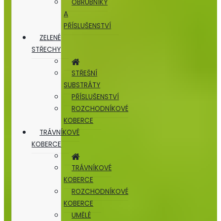
OBRUBNÍKY
A
PŘÍSLUŠENSTVÍ
ZELENÉ
STŘECHY
STŘEŠNÍ
SUBSTRÁTY
PŘÍSLUŠENSTVÍ
ROZCHODNÍKOVÉ
KOBERCE
TRÁVNÍKOVÉ
KOBERCE
TRÁVNÍKOVÉ
KOBERCE
ROZCHODNÍKOVÉ
KOBERCE
UMĚLÉ