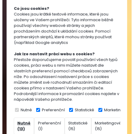
Substráty
Co jsou cookies?
pro
Cookies jsou krátké textové informace, které jsou
výsev
uloženy ve Vašem prohlížeči. Tyto informace běžně
a
používají všechny webové stránky a jejich
množení
procházením dochází k ukládání cookies. Pomocí
partnerských skriptů, které mohou stránky používat
Substráty
(například Google analytics
pro
pokojovky
Jak lze nastavit práci webu s cookies?
Substráty
Přestože doporučujeme povolit používání všech typů
cookies, práci webu s nimi můžete nastavit dle
pro
vlastních preferencí pomocí checkboxů zobrazených
balkónovky
níže. Po odsouhlasení nastavení práce s cookies
Substráty
můžete změnit své rozhodnutí smazáním či editací
pro
cookies přímo v nastavení Vašeho prohlížeče.
Podrobnější informace k promazání cookies najdete v
okrasné
nápovědě Vašeho prohlížeče.
dřeviny
Speciální
Nutné
Preferenční
Statistické
Marketingové
substráty
Nutné
Preferenční
Statistické
Marketingové
Ne
Rašelina
(13)
(1)
(15)
(15)
(7
Přísady