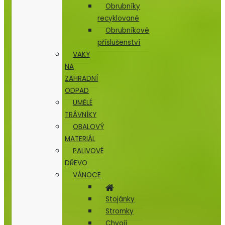
Obrubníky
recyklované
Obrubníkové
příslušenství
VAKY
NA
ZAHRADNÍ
ODPAD
UMĚLÉ
TRÁVNÍKY
OBALOVÝ
MATERIÁL
PALIVOVÉ
DŘEVO
VÁNOCE
Stojánky
Stromky
Chvojí