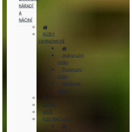
NÁŘADÍ
A
NÁČINÍ
NŮŽKY
ZAHRADNICKÉ
Jednoruční
nůžky
Dvouruční
nůžky
Elektrické
nůžky
PILKY
KLEŠTĚ
NOŽE
POSTŘIKOVAČE