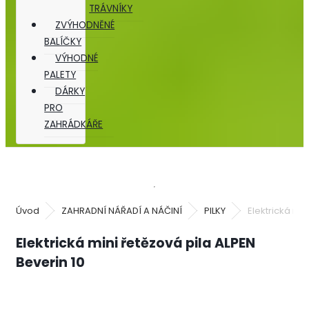
TRÁVNÍKY
ZVÝHODNĚNÉ
BALÍČKY
VÝHODNÉ
PALETY
DÁRKY
PRO
ZAHRÁDKÁŘE
Úvod
ZAHRADNÍ NÁŘADÍ A NÁČINÍ
PILKY
Elektrická min
Elektrická mini řetězová pila ALPEN
Beverin 10