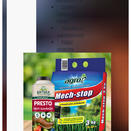
kondicionéry
Zvýšení
odolnosti
rostlin
Stimulátory
zakořeňování
Půdní
vitamíny