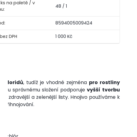
ks na paletě / v
48 / 1
nu:
ód:
8594005009424
1 000 Kč
 chloridů
, tudíž je vhodné zejména
pro rostliny
 svému správnému složení podporuje
vyšší tvorbu
pro zdravější a zelenější listy. Hnojivo používáme k
k přihnojování.
50 %
na chlór