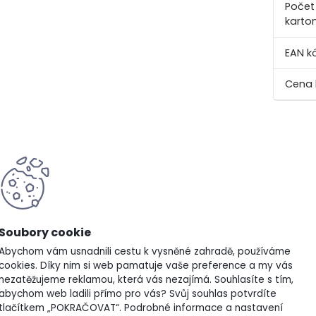
Počet 
karto
EAN k
pletní specifikace
 Síran draselný je univerzální draselné hnojivo bez
vé na chlór
a pro všechny ostatní druhy rostlin. Díky
ů v plodu a zvyšuje klíčivost semen
. Obsahuje draslík 
dnímu podzimnímu hnojení nebo k hnojení brzy na jaře a 
Abychom vám usnadnili cestu k vysněné zahradě, používáme
cookies. Díky nim si web pamatuje vaše preference a my vás
nezatěžujeme reklamou, která vás nezajímá. Souhlasíte s tím,
ení
: draselné hnojivo s obsahem draslíku (oxid draselný) 
abychom web ladili přímo pro vás? Svůj souhlas potvrdíte
tlačítkem „POKRAČOVAT“. Podrobné informace a nastavení
é pro všechny druhy rostlin, zejména pro rostliny citlivé 