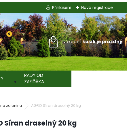
Přihlášení
Nová registrace
0
RADY OD
TY
ZAFIĎÁKA
 na zeleninu
AGRO Síran draselný 20 kg
 Síran draselný 20 kg