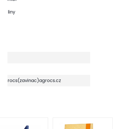
rostliny
rů.
v, agrocs(zavinac)agrocs.cz