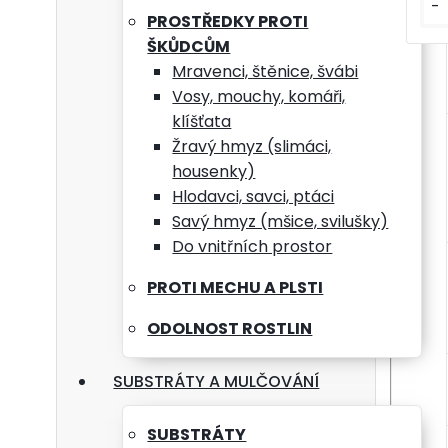
-
PROSTŘEDKY PROTI
ŠKŮDCŮM
Mravenci, štěnice, švábi
Vosy, mouchy, komáři,
klíšťata
Žravý hmyz (slimáci,
housenky)
Hlodavci, savci, ptáci
Savý hmyz (mšice, svilušky)
Do vnitřních prostor
PROTI MECHU A PLSTI
ODOLNOST ROSTLIN
SUBSTRÁTY A MULČOVÁNÍ
SUBSTRÁTY