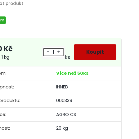
em
0 Kč
-
+
ks
 1 kg
em:
Více než 50ks
pnost:
IHNED
produktu:
000339
ce:
AGRO CS
ost:
20 kg