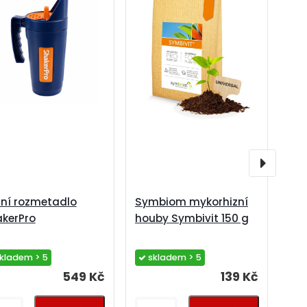
t
ní rozmetadlo
Symbiom mykorhizní
kerPro
houby Symbivit 150 g
kladem > 5
skladem > 5
549 Kč
139 Kč