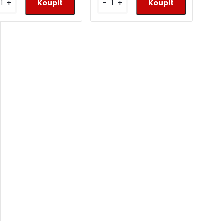
+
-
+