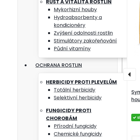
RŮST A VITALITA ROSTLIN
Mykorhizní houby
Hydroabsorbenty a
kondicionéry
Zvýšení odolnosti rostlin
Stimulátory zakořeňování
Půdní vitamíny
OCHRANA ROSTLIN
HERBICIDY PROTI PLEVELŮM
Totální herbicidy
Sym
Selektivní herbicidy
hou
FUNGICIDY PROTI
CHOROBÁM
s
Přírodní fungicidy
Chemické fungicidy