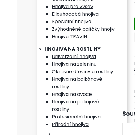
Hnojiva pro výsev
dáv
Dlouhodobá hnojiva
Speciální hnojiva
Zvýhodněné balíčky hnojiv
Tent
Hnojiva TRAVIN
Použ
HNOJIVA NA ROSTLINY
Univerzální hnojiva
Typ 
Hnojiva na zeleninu
Okrasné dřeviny a rostliny
Form
Hnojiva na balkónové
Údaj
rostliny
Hnojiva na ovoce
Hnojiva na pokojové
rostliny
Souv
Profesionální hnojiva
Přírodní hnojiva