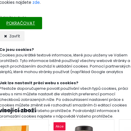
cookies najdete
zde
.
kování
: 1 kg hnojiva vystačí cca na 166 - 666 m2 dle typu 
Odmítnout vše
POKRAČOVAT
o produkt dodáváme v plastových pytlích různých rozmě
Zavřít
ití hnojiva:
univerzální
Co jsou cookies?
Cookies jsou krátké textové informace, které jsou uloženy ve Vašem
hnojiva:
minerální
prohlížeči. Tyto informace běžně používají všechny webové stránky a
jejich procházením dochází k ukládání cookies. Pomocí partnerských
a hnojiva:
granulované
skriptů, které mohou stránky používat (například Google analytics
e o výrobci:
AGRO CS a. s., Říkov 265, 552 03 Říko
Jak lze nastavit práci webu s cookies?
Přestože doporučujeme povolit používání všech typů cookies, práci
webu s nimi můžete nastavit dle vlastních preferencí pomocí
checkboxů zobrazených níže. Po odsouhlasení nastavení práce s
cookies můžete změnit své rozhodnutí smazáním či editací cookies
isející zboží
přímo v nastavení Vašeho prohlížeče. Podrobnější informace k
promazání cookies najdete v nápovědě Vašeho prohlížeče.
Akce
Nutné
Preferenční
Statistické
Marketingové