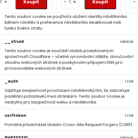
+
-
+
-
__zlcmid
1 rok
Tento soubor cookie se používá k uložení identity návštěvníka
během návštěv a preference návštěvníka deaktivovat naši
funkci živého chatu.
__cfruid
relace
Tento soubor cookie je součástí služeb poskytovaných
společností Cloudflare – včetně vyrovnávání zátěže, doručování
obsahu webových stránek a poskytování připojení DNS pro
provozovatele webových stránek.
_auth
1 rok
Zajišťuje bezpečnost procházení návštěvníků tím, že zabraňuje
padělání požadavků mezi stránkami. Tento soubor cookie je
nezbytný pro bezpečnost webu a návštěvníka.
csrftoken
1 rok
Pomáhá předcházet útokům Cross-Site Request Forgery (CSRF).
PHPSESSID
relace