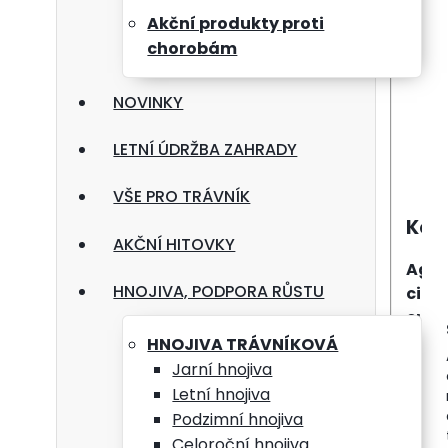
Akční produkty proti
chorobám
NOVINKY
LETNÍ ÚDRŽBA ZAHRADY
VŠE PRO TRÁVNÍK
Kom
AKČNÍ HITOVKY
Agro
HNOJIVA, PODPORA RŮSTU
citli
cukr
zákla
HNOJIVA TRÁVNÍKOVÁ
Jarní hnojiva
Letní hnojiva
slož
Podzimní hnojiva
Celoroční hnojiva
vhodn