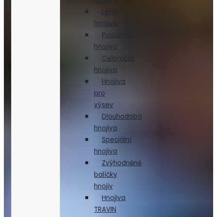
hnojiva
Letní
hnojiva
Podzimní
hnojiva
Celoroční
hnojiva
Hnojiva
pro
výsev
Dlouhodobá
hnojiva
Speciální
hnojiva
Zvýhodněné
balíčky
hnojiv
Hnojiva
TRAVIN