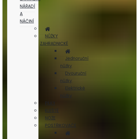
NÁŘADÍ
A
NÁČINÍ
NŮŽKY
ZAHRADNICKÉ
Jednoruční
nůžky
Dvouruční
nůžky
Elektrické
nůžky
PILKY
KLEŠTĚ
NOŽE
POSTŘIKOVAČE