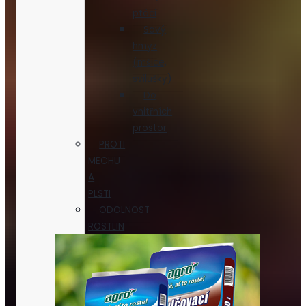
ptáci
Savý
hmyz
(mšice,
svilušky)
Do
vnitřních
prostor
PROTI
MECHU
A
PLSTI
ODOLNOST
ROSTLIN