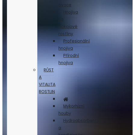
ovoce
Hnojiva
na
pokojové
rostliny
Profesionální
hnojiva
Přírodní
hnojiva
RŮST
A
VITALITA
ROSTLIN
Mykorhizní
houby
Hydroabsorbenty
a