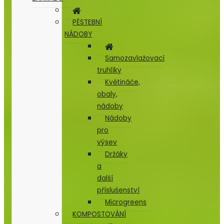
PĚSTEBNÍ
NÁDOBY
Samozavlažovací
truhlíky
Květináče,
obaly,
nádoby
Nádoby
pro
výsev
Držáky
a
další
příslušenství
Microgreens
KOMPOSTOVÁNÍ