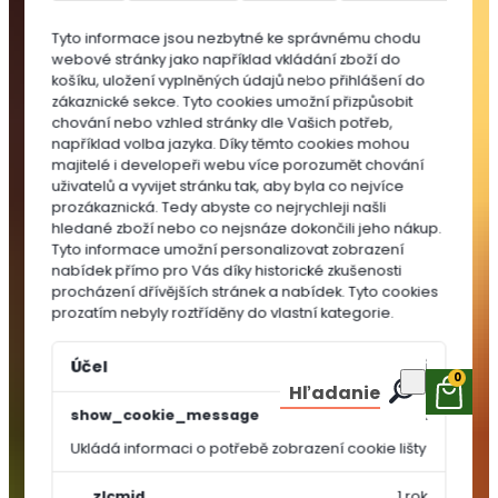
do
Tyto informace jsou nezbytné ke správnému chodu
substrátů
webové stránky jako například vkládání zboží do
MULČOVACÍ
košíku, uložení vyplněných údajů nebo přihlášení do
KŮRA
zákaznické sekce.
Tyto cookies umožní přizpůsobit
chování nebo vzhled stránky dle Vašich potřeb,
například volba jazyka.
Díky těmto cookies mohou
majitelé i developeři webu více porozumět chování
uživatelů a vyvijet stránku tak, aby byla co nejvíce
prozákaznická. Tedy abyste co nejrychleji našli
hledané zboží nebo co nejsnáze dokončili jeho nákup.
Tyto informace umožní personalizovat zobrazení
nabídek přímo pro Vás díky historické zkušenosti
procházení dřívějších stránek a nabídek.
Tyto cookies
prozatím nebyly roztříděny do vlastní kategorie.
Účel
Vypršení
0
Hľadanie
show_cookie_message
1 rok
Ukládá informaci o potřebě zobrazení cookie lišty
OSIVA A
SEMÍNKA
__zlcmid
1 rok