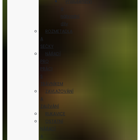
Příslušenství
a
náhradní
díly
ROZMETADLA
A
SEČKY
NÁŘADÍ
PRO
PRÁCI
S
TRÁVNÍKEM
ZAVLAŽOVÁNÍ
A
ZALÉVÁNÍ
RUKAVICE
OSTATNÍ
NÁŘADÍ
A