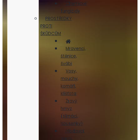
Chemické
fungicidy
PROSTŘEDKY
PROTI
ŠKŮDCŮM
Mravenci,
štěnice,
švábi
Vosy,
mouchy,
komáři,
klíšťata
Žravý
hmyz
(slimáci,
housenky)
Hlodavci,
savci,