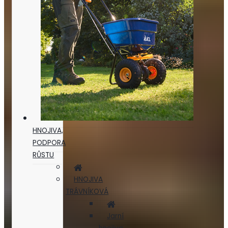
HNOJIVA,
PODPORA
RŮSTU
HNOJIVA
TRÁVNÍKOVÁ
Jarní