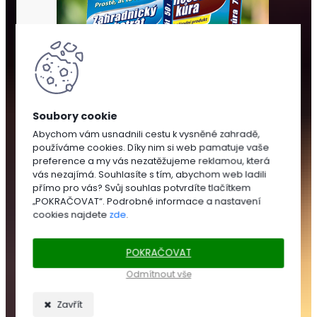
Abychom vám usnadnili cestu k vysněné zahradě,
používáme cookies. Díky nim si web pamatuje vaše
SUBSTRÁTY
preference a my vás nezatěžujeme reklamou, která
A
vás nezajímá. Souhlasíte s tím, abychom web ladili
MULČOVÁNÍ
přímo pro vás? Svůj souhlas potvrdíte tlačítkem
„POKRAČOVAT“. Podrobné informace a nastavení
cookies najdete
zde
.
SUBSTRÁTY
POKRAČOVAT
Zahradnické
substráty
Odmítnout vše
Trávníkové
substráty
Zavřít