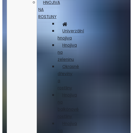
HNOJIVA
NA
ROSTLINY
Univerzální
hnojiva
Hnojiva
na
zeleninu
Okrasné
dřeviny
a
rostliny
Hnojiva
na
balkónové
rostliny
Hnojiva
na