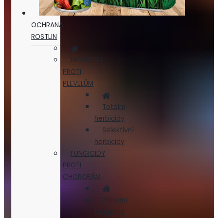
OCHRANA
ROSTLIN
HERBICIDY
PROTI
PLEVELŮM
Totální
herbicidy
Selektivní
herbicidy
FUNGICIDY
PROTI
CHOROBÁM
Přírodní
fungicidy