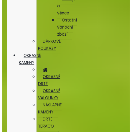
a
věnce
Ostatní
vánoční
zboží
DÁRKOVÉ
POUKAZY
OKRASNÉ
KAMENY
OKRASNÉ
DRTĚ
OKRASNÉ
VALOUNKY
NÁŠLAPNÉ
KAMENY
DRTĚ
TERACO