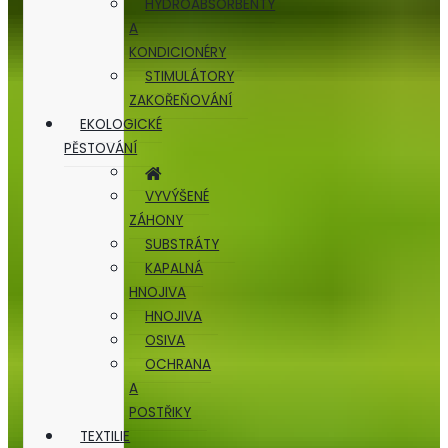
HYDROABSORBENTY
A
KONDICIONÉRY
STIMULÁTORY
ZAKOŘEŇOVÁNÍ
EKOLOGICKÉ
PĚSTOVÁNÍ
VYVÝŠENÉ
ZÁHONY
SUBSTRÁTY
KAPALNÁ
HNOJIVA
HNOJIVA
OSIVA
OCHRANA
A
POSTŘIKY
TEXTILIE