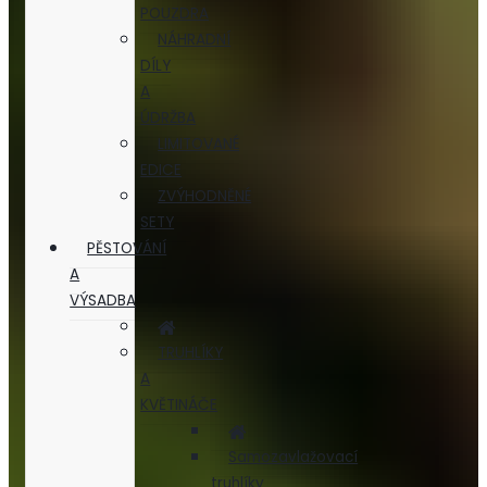
POUZDRA
NÁHRADNÍ
DÍLY
A
ÚDRŽBA
LIMITOVANÉ
EDICE
ZVÝHODNĚNÉ
SETY
PĚSTOVÁNÍ
A
VÝSADBA
TRUHLÍKY
A
KVĚTINÁČE
Samozavlažovací
truhlíky