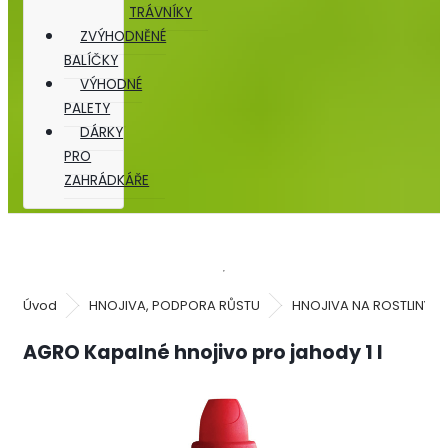
TRÁVNÍKY
ZVÝHODNĚNÉ
BALÍČKY
VÝHODNÉ
PALETY
DÁRKY
PRO
ZAHRÁDKÁŘE
Úvod
HNOJIVA, PODPORA RŮSTU
HNOJIVA NA ROSTLINY
AGRO Kapalné hnojivo pro jahody 1 l