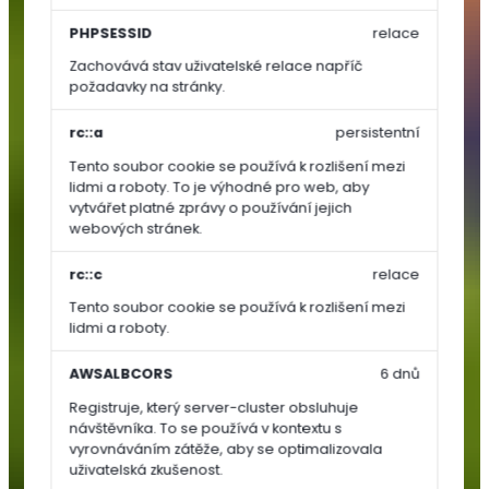
Zelenina
PHPSESSID
relace
Zachovává stav uživatelské relace napříč
Rajčata
požadavky na stránky.
Papriky
Okurky,
rc::a
persistentní
dýně,
Tento soubor cookie se používá k rozlišení mezi
cukety
lidmi a roboty. To je výhodné pro web, aby
vytvářet platné zprávy o používání jejich
Ostatní
webových stránek.
zelenina
Kořenová
rc::c
relace
zelenina
Tento soubor cookie se používá k rozlišení mezi
Cibulová
lidmi a roboty.
zelenina
Lusková
AWSALBCORS
6 dnů
zelenina
Registruje, který server-cluster obsluhuje
(luštěniny)
návštěvníka. To se používá v kontextu s
Listová
vyrovnáváním zátěže, aby se optimalizovala
uživatelská zkušenost.
zelenina