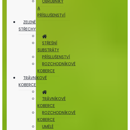
OBRUBNÍKY
A
PŘÍSLUŠENSTVÍ
ZELENÉ
STŘECHY
STŘEŠNÍ
SUBSTRÁTY
PŘÍSLUŠENSTVÍ
ROZCHODNÍKOVÉ
KOBERCE
TRÁVNÍKOVÉ
KOBERCE
TRÁVNÍKOVÉ
KOBERCE
ROZCHODNÍKOVÉ
KOBERCE
UMĚLÉ