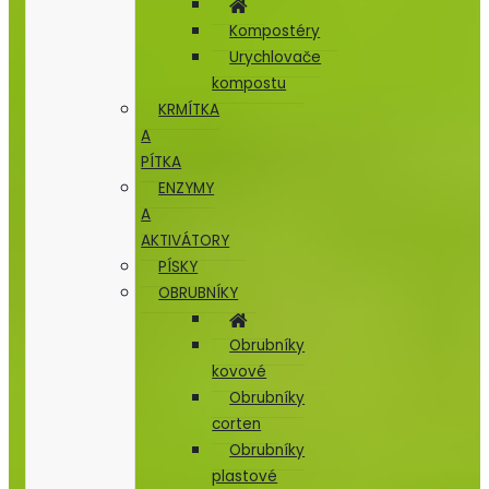
Kompostéry
Urychlovače
kompostu
KRMÍTKA
A
PÍTKA
ENZYMY
A
AKTIVÁTORY
PÍSKY
OBRUBNÍKY
Obrubníky
kovové
Obrubníky
corten
Obrubníky
plastové