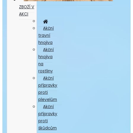
ZBOŽÍ V
AKCI
Akční
travní
hnojiva
Akční
hnojiva
na
rostliny
Akční
přípravky
proti
plevelům
Akční
přípravky
proti
škůdcům