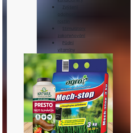
kondicionéry
Zvýšení
odolnosti
rostlin
Stimulátory
zakořeňování
Půdní
vitamíny