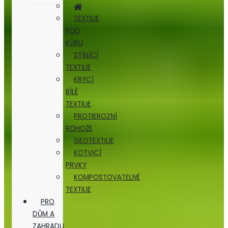
TEXTILIE
POD
KŮRU
STÍNÍCÍ
TEXTILIE
KRYCÍ
BÍLÉ
TEXTILIE
PROTIEROZNÍ
ROHOŽE
GEOTEXTILIE
KOTVICÍ
PRVKY
KOMPOSTOVATELNÉ
TEXTILIE
PRO
DŮM A
ZAHRADU