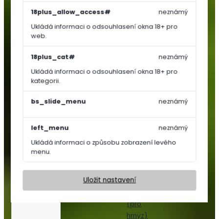
Košťálová
18plus_allow_access#
neznámý
zelenina
Ukládá informaci o odsouhlasení okna 18+ pro
Jahodníky
web.
Bylinky
a
18plus_cat#
neznámý
koření
Ukládá informaci o odsouhlasení okna 18+ pro
Květiny
kategorii.
a
trávy
bs_slide_menu
neznámý
Trvalky
left_menu
neznámý
Letničky,
Ukládá informaci o způsobu zobrazení levého
Dvouletky
menu.
Květinový
koberec
Uložit nastavení
Nektar
párty
(pro
hmyz)