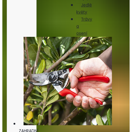
Jedlé
květy
Trávy
a
osení
ZAHRADNÍ