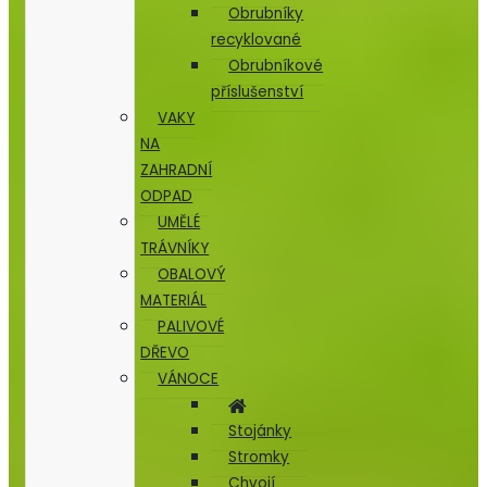
Obrubníky
recyklované
Obrubníkové
příslušenství
VAKY
NA
ZAHRADNÍ
ODPAD
UMĚLÉ
TRÁVNÍKY
OBALOVÝ
MATERIÁL
PALIVOVÉ
DŘEVO
VÁNOCE
Stojánky
Stromky
Chvojí