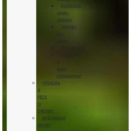
Květináče,
obaly,
nádoby
Nádoby
pro
výsev
Microgreens
Držáky
a
další
příslušenství
VÝSADBA
A
PÉČE
O
DŘEVINY
MYKORHIZNÍ
HOUBY