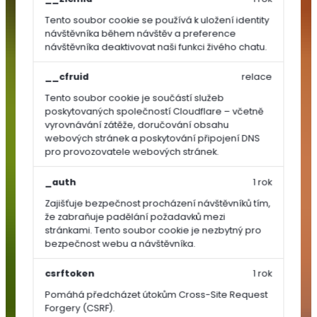
Tento soubor cookie se používá k uložení identity
TRAVNÍ
návštěvníka během návštěv a preference
OSIVA
návštěvníka deaktivovat naši funkci živého chatu.
__cfruid
relace
Dosev
a
Tento soubor cookie je součástí služeb
poskytovaných společností Cloudflare – včetně
regenerace
vyrovnávání zátěže, doručování obsahu
Univerzální
webových stránek a poskytování připojení DNS
a
pro provozovatele webových stránek.
parkové
směsi
_auth
1 rok
Sportovní
Zajišťuje bezpečnost procházení návštěvníků tím,
směsi
že zabraňuje padělání požadavků mezi
stránkami. Tento soubor cookie je nezbytný pro
Speciální
bezpečnost webu a návštěvníka.
směsi
Luční
csrftoken
1 rok
směsi
Pomáhá předcházet útokům Cross-Site Request
SEMÍNKA
Forgery (CSRF).