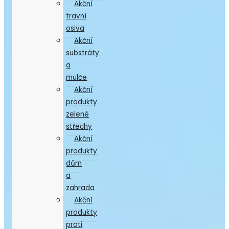
Akční
travní
osiva
Akční
substráty
a
mulče
Akční
produkty
zelené
střechy
Akční
produkty
dům
a
zahrada
Akční
produkty
proti