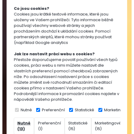
Substráty
Co jsou cookies?
pro
Cookies jsou krátké textové informace, které jsou
výsev
uloženy ve Vašem prohlížeči. Tyto informace běžně
a
používají všechny webové stránky a jejich
množení
procházením dochází k ukládání cookies. Pomocí
partnerských skriptů, které mohou stránky používat
Substráty
(například Google analytics
pro
pokojovky
Jak lze nastavit práci webu s cookies?
Substráty
Přestože doporučujeme povolit používání všech typů
cookies, práci webu s nimi můžete nastavit dle
pro
vlastních preferencí pomocí checkboxů zobrazených
balkónovky
níže. Po odsouhlasení nastavení práce s cookies
Substráty
můžete změnit své rozhodnutí smazáním či editací
pro
cookies přímo v nastavení Vašeho prohlížeče.
Podrobnější informace k promazání cookies najdete v
okrasné
nápovědě Vašeho prohlížeče.
dřeviny
Speciální
Nutné
Preferenční
Statistické
Marketingové
substráty
Nutné
Preferenční
Statistické
Marketingové
Ne
Rašelina
(13)
(1)
(15)
(15)
(7
Přísady