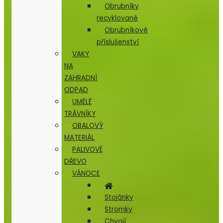
Obrubníky
recyklované
Obrubníkové
příslušenství
VAKY
NA
ZAHRADNÍ
ODPAD
UMĚLÉ
TRÁVNÍKY
OBALOVÝ
MATERIÁL
PALIVOVÉ
DŘEVO
VÁNOCE
Stojánky
Stromky
Chvojí