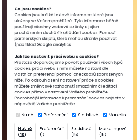
Substráty
Co jsou cookies?
pro
Cookies jsou krátké textové informace, které jsou
výsev
uloženy ve Vašem prohlížeči. Tyto informace běžně
a
používají všechny webové stránky a jejich
množení
procházením dochází k ukládání cookies. Pomocí
partnerských skriptů, které mohou stránky používat
Substráty
(například Google analytics
pro
pokojovky
Jak lze nastavit práci webu s cookies?
Substráty
Přestože doporučujeme povolit používání všech typů
cookies, práci webu s nimi můžete nastavit dle
pro
vlastních preferencí pomocí checkboxů zobrazených
balkónovky
níže. Po odsouhlasení nastavení práce s cookies
Substráty
můžete změnit své rozhodnutí smazáním či editací
pro
cookies přímo v nastavení Vašeho prohlížeče.
Podrobnější informace k promazání cookies najdete v
okrasné
nápovědě Vašeho prohlížeče.
dřeviny
Speciální
Nutné
Preferenční
Statistické
Marketingové
substráty
Nutné
Preferenční
Statistické
Marketingové
Ne
Rašelina
(13)
(1)
(15)
(15)
(7
Přísady