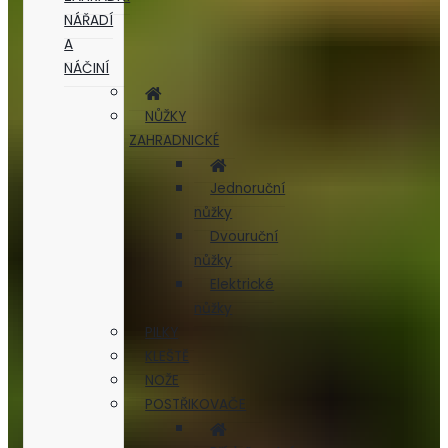
NÁŘADÍ
A
NÁČINÍ
NŮŽKY
ZAHRADNICKÉ
Jednoruční
nůžky
Dvouruční
nůžky
Elektrické
nůžky
PILKY
KLEŠTĚ
NOŽE
POSTŘIKOVAČE