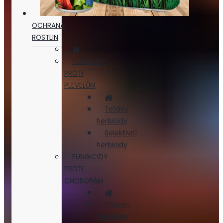
OCHRANA
ROSTLIN
HERBICIDY
PROTI
PLEVELŮM
Totální
herbicidy
Selektivní
herbicidy
FUNGICIDY
PROTI
CHOROBÁM
Přírodní
fungicidy