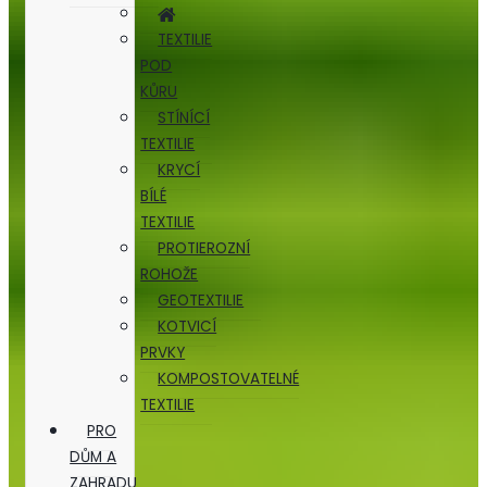
TEXTILIE
POD
KŮRU
STÍNÍCÍ
TEXTILIE
KRYCÍ
BÍLÉ
TEXTILIE
PROTIEROZNÍ
ROHOŽE
GEOTEXTILIE
KOTVICÍ
PRVKY
KOMPOSTOVATELNÉ
TEXTILIE
PRO
DŮM A
ZAHRADU