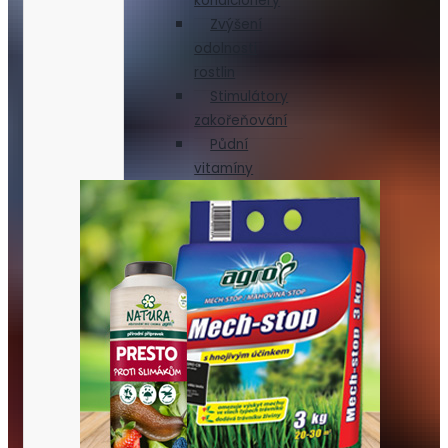
kondicionéry
Zvýšení
odolnosti
rostlin
Stimulátory
zakořeňování
Půdní
vitamíny