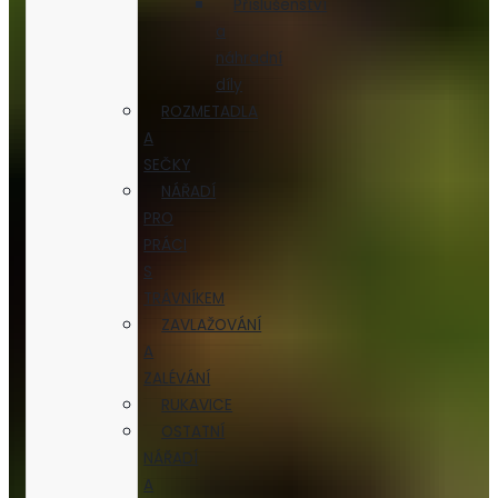
Příslušenství
a
náhradní
díly
ROZMETADLA
A
SEČKY
NÁŘADÍ
PRO
PRÁCI
S
TRÁVNÍKEM
ZAVLAŽOVÁNÍ
A
ZALÉVÁNÍ
RUKAVICE
OSTATNÍ
NÁŘADÍ
A