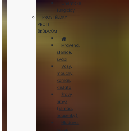
Chemické
fungicidy
PROSTŘEDKY
PROTI
ŠKŮDCŮM
Mravenci,
štěnice,
švábi
Vosy,
mouchy,
komáři,
klíšťata
Žravý
hmyz
(slimáci,
housenky)
Hlodavci,
savci,