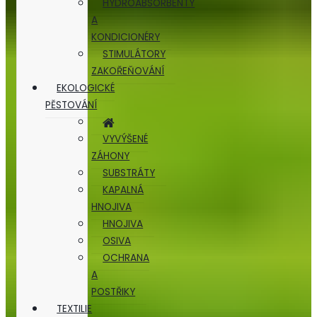
HYDROABSORBENTY
A
KONDICIONÉRY
STIMULÁTORY
ZAKOŘEŇOVÁNÍ
EKOLOGICKÉ
PĚSTOVÁNÍ
VYVÝŠENÉ
ZÁHONY
SUBSTRÁTY
KAPALNÁ
HNOJIVA
HNOJIVA
OSIVA
OCHRANA
A
POSTŘIKY
TEXTILIE