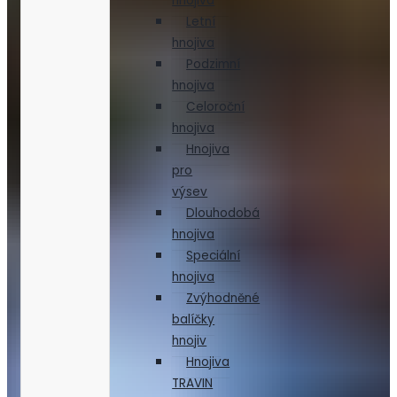
hnojiva
Letní
hnojiva
Podzimní
hnojiva
Celoroční
hnojiva
Hnojiva
pro
výsev
Dlouhodobá
hnojiva
Speciální
hnojiva
Zvýhodněné
balíčky
hnojiv
Hnojiva
TRAVIN