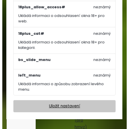
Košťálová
18plus_allow_access#
neznámý
zelenina
Ukládá informaci o odsouhlasení okna 18+ pro
Jahodníky
web.
Bylinky
a
18plus_cat#
neznámý
koření
Ukládá informaci o odsouhlasení okna 18+ pro
Květiny
kategorii.
a
trávy
bs_slide_menu
neznámý
Trvalky
left_menu
neznámý
Letničky,
Ukládá informaci o způsobu zobrazení levého
Dvouletky
menu.
Květinový
koberec
Uložit nastavení
Nektar
párty
(pro
hmyz)