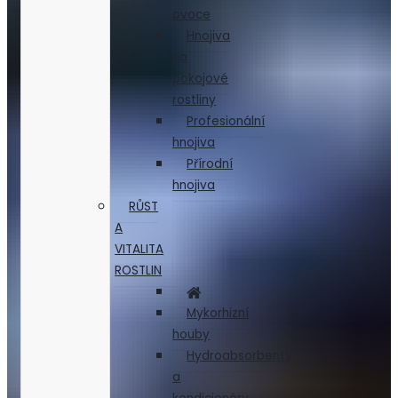
ovoce
Hnojiva
na
pokojové
rostliny
Profesionální
hnojiva
Přírodní
hnojiva
RŮST
A
VITALITA
ROSTLIN
Mykorhizní
houby
Hydroabsorbenty
a