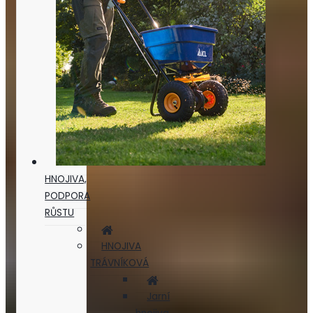
HNOJIVA,
PODPORA
RŮSTU
HNOJIVA
TRÁVNÍKOVÁ
Jarní