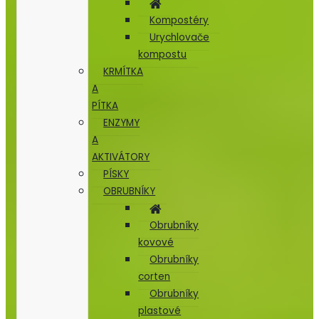
Kompostéry
Urychlovače
kompostu
KRMÍTKA
A
PÍTKA
ENZYMY
A
AKTIVÁTORY
PÍSKY
OBRUBNÍKY
Obrubníky
kovové
Obrubníky
corten
Obrubníky
plastové