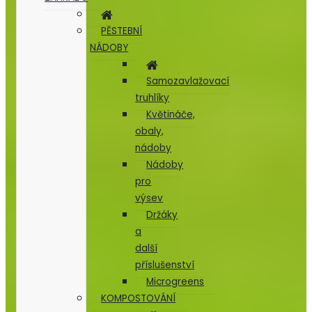
PĚSTEBNÍ
NÁDOBY
Samozavlažovací
truhlíky
Květináče,
obaly,
nádoby
Nádoby
pro
výsev
Držáky
a
další
příslušenství
Microgreens
KOMPOSTOVÁNÍ