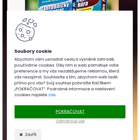
Abychom vám usnadnili cestu k vysněné zahradě,
používáme cookies. Díky nim si web pamatuje vaše
SUBSTRÁTY
preference a my vás nezatěžujeme reklamou, která
A
vás nezajímá. Souhlasíte s tím, abychom web ladili
MULČOVÁNÍ
přímo pro vás? Svůj souhlas potvrdíte tlačítkem
„POKRAČOVAT“. Podrobné informace a nastavení
cookies najdete
zde
.
SUBSTRÁTY
POKRAČOVAT
Zahradnické
substráty
Odmítnout vše
Trávníkové
substráty
Zavřít