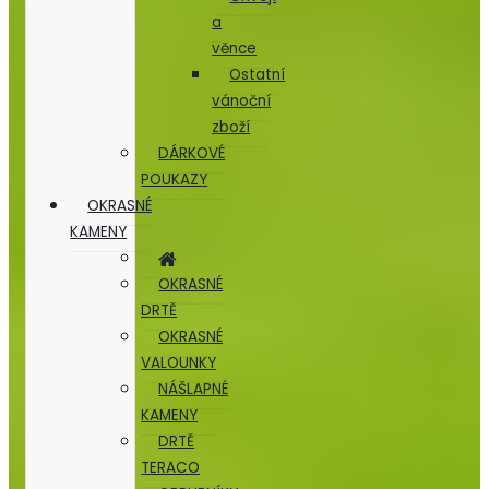
a
věnce
Ostatní
vánoční
zboží
DÁRKOVÉ
POUKAZY
OKRASNÉ
KAMENY
OKRASNÉ
DRTĚ
OKRASNÉ
VALOUNKY
NÁŠLAPNÉ
KAMENY
DRTĚ
TERACO