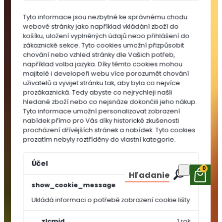
do
Tyto informace jsou nezbytné ke správnému chodu
substrátů
webové stránky jako například vkládání zboží do
MULČOVACÍ
košíku, uložení vyplněných údajů nebo přihlášení do
KŮRA
zákaznické sekce.
Tyto cookies umožní přizpůsobit
chování nebo vzhled stránky dle Vašich potřeb,
například volba jazyka.
Díky těmto cookies mohou
majitelé i developeři webu více porozumět chování
uživatelů a vyvijet stránku tak, aby byla co nejvíce
prozákaznická. Tedy abyste co nejrychleji našli
hledané zboží nebo co nejsnáze dokončili jeho nákup.
Tyto informace umožní personalizovat zobrazení
nabídek přímo pro Vás díky historické zkušenosti
procházení dřívějších stránek a nabídek.
Tyto cookies
prozatím nebyly roztříděny do vlastní kategorie.
Účel
Vypršení
0
Hľadanie
show_cookie_message
1 rok
Ukládá informaci o potřebě zobrazení cookie lišty
OSIVA A
SEMÍNKA
__zlcmid
1 rok