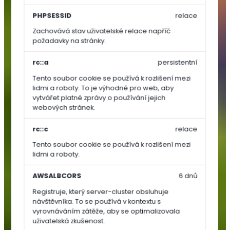
Zelenina
PHPSESSID
relace
Zachovává stav uživatelské relace napříč
Rajčata
požadavky na stránky.
Papriky
Okurky,
rc::a
persistentní
dýně,
Tento soubor cookie se používá k rozlišení mezi
cukety
lidmi a roboty. To je výhodné pro web, aby
vytvářet platné zprávy o používání jejich
Ostatní
webových stránek.
zelenina
Kořenová
rc::c
relace
zelenina
Tento soubor cookie se používá k rozlišení mezi
Cibulová
lidmi a roboty.
zelenina
Lusková
AWSALBCORS
6 dnů
zelenina
Registruje, který server-cluster obsluhuje
(luštěniny)
návštěvníka. To se používá v kontextu s
Listová
vyrovnáváním zátěže, aby se optimalizovala
uživatelská zkušenost.
zelenina