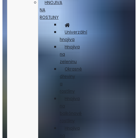
HNOJIVA
NA
ROSTLINY
Univerzální
hnojiva
Hnojiva
na
zeleninu
Okrasné
dřeviny
a
rostliny
Hnojiva
na
balkónové
rostliny
Hnojiva
na