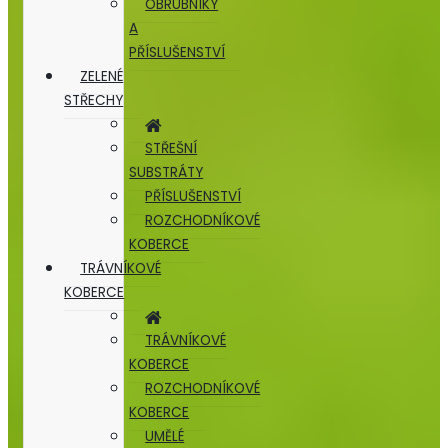
OBRUBNÍKY
A
PŘÍSLUŠENSTVÍ
ZELENÉ
STŘECHY
STŘEŠNÍ
SUBSTRÁTY
PŘÍSLUŠENSTVÍ
ROZCHODNÍKOVÉ
KOBERCE
TRÁVNÍKOVÉ
KOBERCE
TRÁVNÍKOVÉ
KOBERCE
ROZCHODNÍKOVÉ
KOBERCE
UMĚLÉ