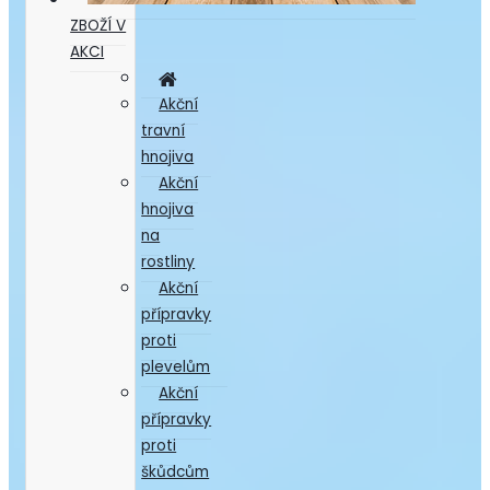
ZBOŽÍ V
AKCI
Akční
travní
hnojiva
Akční
hnojiva
na
rostliny
Akční
přípravky
proti
plevelům
Akční
přípravky
proti
škůdcům