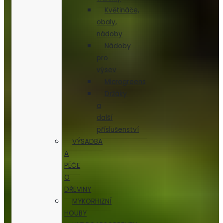
Květináče,
obaly,
nádoby
Nádoby
pro
výsev
Microgreens
Držáky
a
další
příslušenství
VÝSADBA
A
PÉČE
O
DŘEVINY
MYKORHIZNÍ
HOUBY