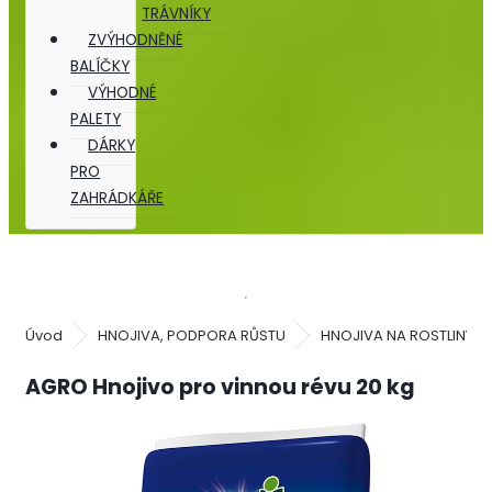
TRÁVNÍKY
ZVÝHODNĚNÉ
BALÍČKY
VÝHODNÉ
PALETY
DÁRKY
PRO
ZAHRÁDKÁŘE
Úvod
HNOJIVA, PODPORA RŮSTU
HNOJIVA NA ROSTLINY
AGRO Hnojivo pro vinnou révu 20 kg