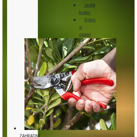
Jedlé
květy
Trávy
a
osení
ZAHRADNÍ