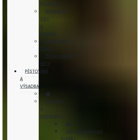
POUZDRA
NÁHRADNÍ
DÍLY
A
ÚDRŽBA
LIMITOVANÉ
EDICE
ZVÝHODNĚNÉ
SETY
PĚSTOVÁNÍ
A
VÝSADBA
TRUHLÍKY
A
KVĚTINÁČE
Samozavlažovací
truhlíky