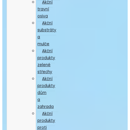
Akční
travní
osiva
Akční
substráty
a
mulče
Akční
produkty
zelené
střechy
Akční
produkty
dům
a
zahrada
Akční
produkty
proti