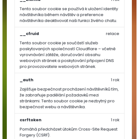
Tento soubor cookie se používá k uložení identity
TRAVNÍ
návštěvníka během návštěv a preference
OSIVA
návštěvníka deaktivovat naši funkci živého chatu.
__cfruid
relace
Dosev
a
Tento soubor cookie je součástí služeb
poskytovaných společností Cloudflare – včetně
regenerace
vyrovnávání zátěže, doručování obsahu
Univerzální
webových stránek a poskytování připojení DNS
a
pro provozovatele webových stránek.
parkové
směsi
_auth
1 rok
Sportovní
Zajišťuje bezpečnost procházení návštěvníků tím,
směsi
že zabraňuje padělání požadavků mezi
stránkami. Tento soubor cookie je nezbytný pro
Speciální
bezpečnost webu a návštěvníka.
směsi
Luční
csrftoken
1 rok
směsi
Pomáhá předcházet útokům Cross-Site Request
SEMÍNKA
Forgery (CSRF).