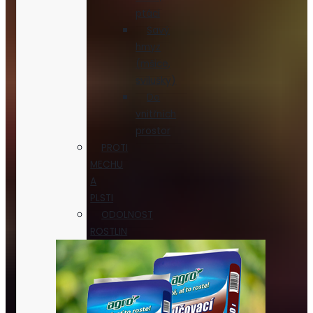
ptáci
Savý
hmyz
(mšice,
svilušky)
Do
vnitřních
prostor
PROTI
MECHU
A
PLSTI
ODOLNOST
ROSTLIN